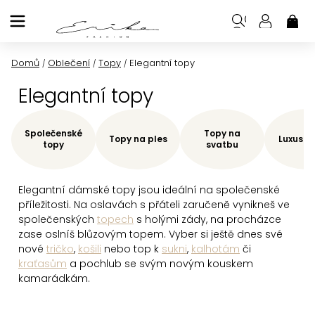
Přejít
na
NÁK
KOŠ
obsah
Domů
Oblečení
Topy
Elegantní topy
/
/
/
Elegantní topy
Společenské
Topy na
Topy na ples
Luxusní
topy
svatbu
Elegantní dámské topy jsou ideální na společenské
příležitosti. Na oslavách s přáteli zaručeně vynikneš ve
společenských
topech
s holými zády, na procházce
zase oslníš blůzovým topem. Vyber si ještě dnes své
nové
tričko
,
košili
nebo top k
sukni
,
kalhotám
či
kraťasům
a pochlub se svým novým kouskem
kamarádkám.