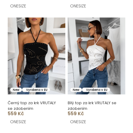
t
ONESIZE
ONESIZE
ů
New
Vyrobeno v EU
New
Vyrobeno v EU
Černý top za krk VRUTALY
Bílý top za krk VRUTALY se
se zdobením
zdobením
559 Kč
559 Kč
ONESIZE
ONESIZE