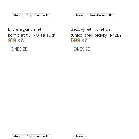
New
Vyrobeno v EU
New
Vyrobeno v EU
Bílý elegantní letní
Béžový letní přehoz
komplet XEFIRO se sukní
tunika přes plavky FRYZBY
919 Kč
599 Kč
ONESIZE
ONESIZE
New
Vyrobeno v EU
New