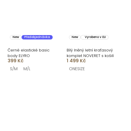
New
Předobjednávka
New
Vyrobeno v EU
Černé elastické basic
Bílý lněný letní kraťasový
body ELYRO
komplet NOVERET s košilí
399 Kč
1 499 Kč
S/M
M/L
ONESIZE