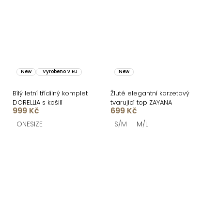
New
Vyrobeno v EU
New
Bílý letní třídílný komplet
Žluté elegantní korzetový
DORELLIA s košilí
tvarující top ZAYANA
999 Kč
699 Kč
ONESIZE
S/M
M/L