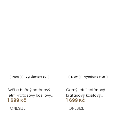
New
Vyrobeno v EU
New
Vyrobeno v EU
Světle hnědý saténový
Černý letní saténový
letní kraťasový košilový
kraťasový košilový
1 699 Kč
1 699 Kč
komplet ORELLISA s
komplet ORELLISA s
krajkou
krajkou
ONESIZE
ONESIZE