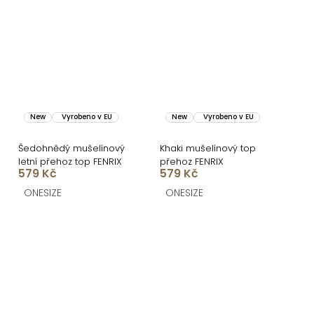
New
Vyrobeno v EU
New
Vyrobeno v EU
Šedohnědý mušelínový
Khaki mušelínový top
letní přehoz top FENRIX
přehoz FENRIX
579 Kč
579 Kč
ONESIZE
ONESIZE