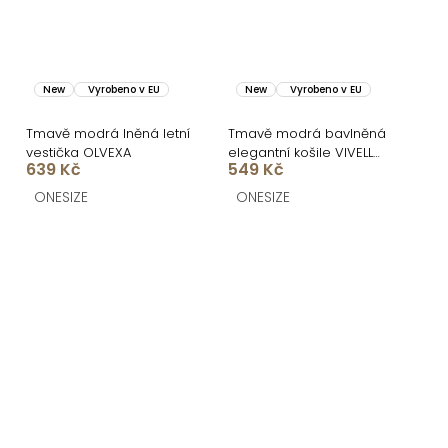
New
Vyrobeno v EU
New
Vyrobeno v EU
Tmavě modrá lněná letní
Tmavě modrá bavlněná
vestička OLVEXA
elegantní košile VIVELL
639 Kč
549 Kč
bez rukávů
ONESIZE
ONESIZE