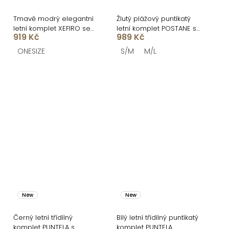
Tmavě modrý elegantní
Žlutý plážový puntíkatý
letní komplet XEFIRO se
letní komplet POSTANE se
919 Kč
989 Kč
sukní
sukní
ONESIZE
S/M
M/L
New
New
Černý letní třídílný
Bílý letní třídílný puntíkatý
komplet PUNTELA s
komplet PUNTELA