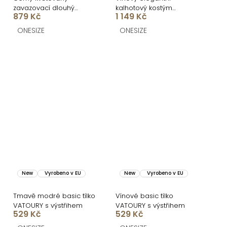
zavazovací dlouhý
kalhotový kostým
879 Kč
1 149 Kč
cardigan PORTYS
STRENEA
ONESIZE
ONESIZE
New
Vyrobeno v EU
New
Vyrobeno v EU
Tmavě modré basic tílko
Vínové basic tílko
VATOURY s výstřihem
VATOURY s výstřihem
529 Kč
529 Kč