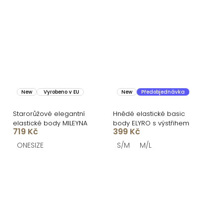
New
Vyrobeno v EU
New
Předobjednávka
Starorůžové elegantní
Hnědé elastické basic
elastické body MILEYNA
body ELYRO s výstřihem
719 Kč
399 Kč
ONESIZE
S/M
M/L