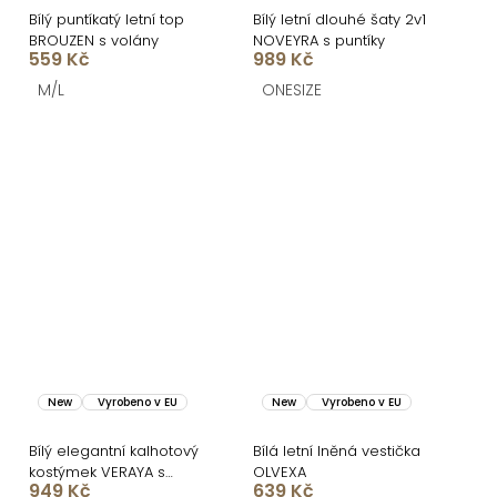
Bílý puntíkatý letní top
Bílý letní dlouhé šaty 2v1
BROUZEN s volány
NOVEYRA s puntíky
559 Kč
989 Kč
M/L
ONESIZE
New
Vyrobeno v EU
New
Vyrobeno v EU
Bílý elegantní kalhotový
Bílá letní lněná vestička
kostýmek VERAYA s
OLVEXA
949 Kč
639 Kč
puntíky