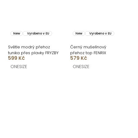
New
Vyrobeno v EU
New
Vyrobeno v EU
Světle modrý přehoz
Černý mušelínový
tunika přes plavky FRYZBY
přehoz top FENRIX
599 Kč
579 Kč
ONESIZE
ONESIZE