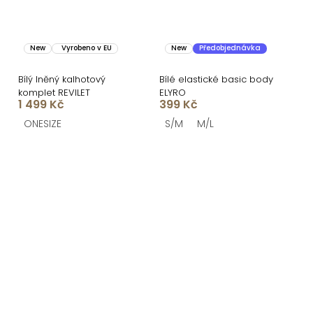
New
Vyrobeno v EU
New
Předobjednávka
Bílý lněný kalhotový
Bílé elastické basic body
komplet REVILET
ELYRO
1 499 Kč
399 Kč
ONESIZE
S/M
M/L