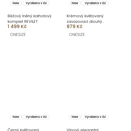
New
Vyrobeno v EU
New
Vyrobeno v EU
Béžový lněný kalhotový
Krémový květovaný
komplet REVILET
zavazovací dlouhý
1 499 Kč
879 Kč
cardigan PORTYS
ONESIZE
ONESIZE
New
Vyrobeno v EU
New
Vyrobeno v EU
Černý květovaný
Vínový elegantní