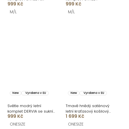
999 Kč
999 Kč
legínami
M/L
M/L
New
Vyrobeno v EU
New
Vyrobeno v EU
Světle modrý letní
Tmavě hnědý saténový
komplet DERVIA se sukní
letní kraťasový košilový
999 Kč
1 699 Kč
a krajkou
komplet ORELLISA s
krajkou
ONESIZE
ONESIZE