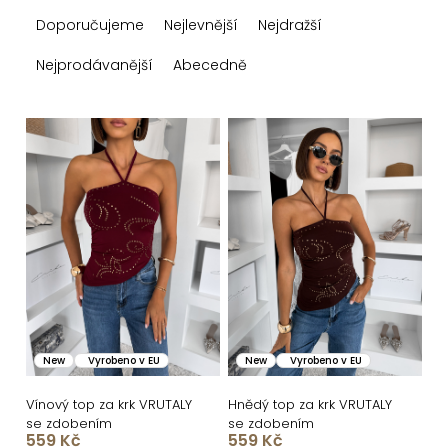
Ř
Doporučujeme
Nejlevnější
Nejdražší
a
z
Nejprodávanější
Abecedně
e
n
V
í
ý
p
p
r
i
o
s
d
p
u
r
k
o
New
Vyrobeno v EU
New
Vyrobeno v EU
t
d
ů
u
Vínový top za krk VRUTALY
Hnědý top za krk VRUTALY
se zdobením
se zdobením
k
559 Kč
559 Kč