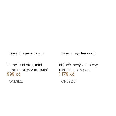
New
Vyrobeno v EU
New
Vyrobeno v EU
Černý letní elegantní
Bílý květinový kalhotový
komplet DERVIA se sukní
komplet ELGARD s
999 Kč
1 179 Kč
kalhotami
ONESIZE
ONESIZE