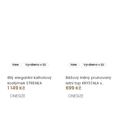
New
Vyrobeno v EU
New
Vyrobeno v EU
Bílý elegantní kalhotový
Béžový lněný pruhovaný
kostýmek STRENEA
letní top KRYSTALA s
1 149 Kč
699 Kč
bavlnou
ONESIZE
ONESIZE