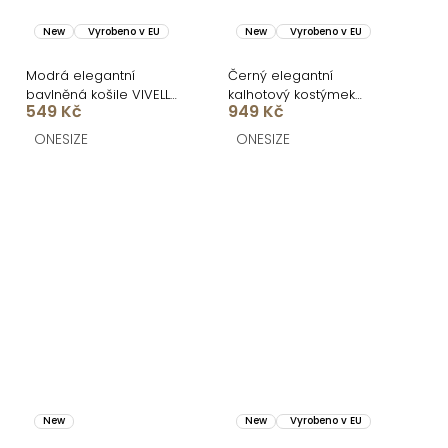
New
Vyrobeno v EU
New
Vyrobeno v EU
Modrá elegantní
Černý elegantní
bavlněná košile VIVELL
kalhotový kostýmek
549 Kč
949 Kč
bez rukávů
VERAYA s puntíky
ONESIZE
ONESIZE
New
New
Vyrobeno v EU