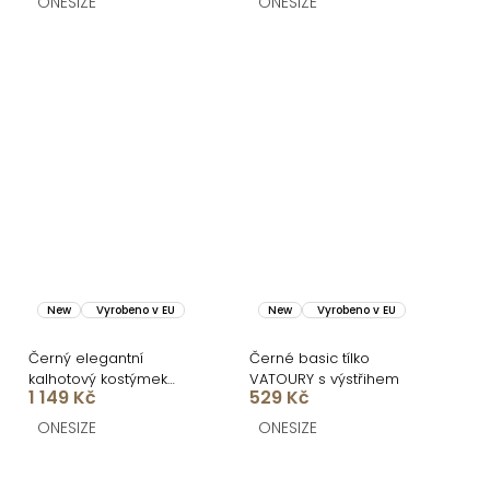
ONESIZE
ONESIZE
New
Vyrobeno v EU
New
Vyrobeno v EU
Černý elegantní
Černé basic tílko
kalhotový kostýmek
VATOURY s výstřihem
1 149 Kč
529 Kč
STRENEA
ONESIZE
ONESIZE