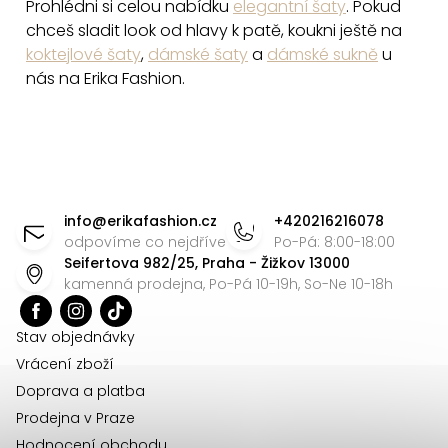
Prohlédni si celou nabídku
elegantní šaty
. Pokud
chceš sladit look od hlavy k patě, koukni ještě na
koktejlové šaty
,
dámské šaty
a
dámské sukně
u
nás na Erika Fashion.
Z
á
info
@
erikafashion.cz
+420216216078
p
odpovíme co nejdříve
Po-Pá: 8:00-18:00
Seifertova 982/25, Praha - Žižkov 13000
a
kamenná prodejna, Po-Pá 10-19h, So-Ne 10-18h
t
í
Stav objednávky
Vrácení zboží
Doprava a platba
Prodejna v Praze
Hodnocení obchodu