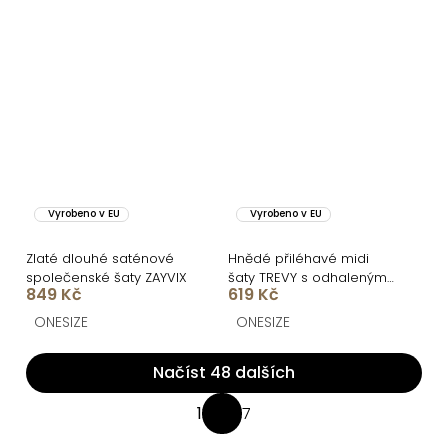
Vyrobeno v EU
Vyrobeno v EU
Zlaté dlouhé saténové
Hnědé přiléhavé midi
společenské šaty ZAYVIX
šaty TREVY s odhalenými
849 Kč
619 Kč
zády
ONESIZE
ONESIZE
Načíst 48 dalších
O
1
7
S
v
t