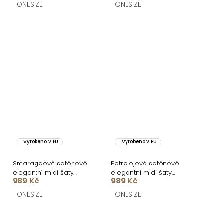
ONESIZE
ONESIZE
Vyrobeno v EU
Vyrobeno v EU
Smaragdové saténové
Petrolejové saténové
elegantní midi šaty
elegantní midi šaty
989 Kč
989 Kč
SIMUEL se šněrováním
SIMUEL se šněrováním
ONESIZE
ONESIZE