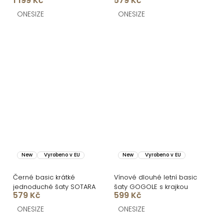
1 199 Kč
579 Kč
BRANFLA s výstřihem
SOTARA
ONESIZE
ONESIZE
New
Vyrobeno v EU
New
Vyrobeno v EU
Černé basic krátké
Vínové dlouhé letní basic
jednoduché šaty SOTARA
šaty GOGOLE s krajkou
579 Kč
599 Kč
ONESIZE
ONESIZE