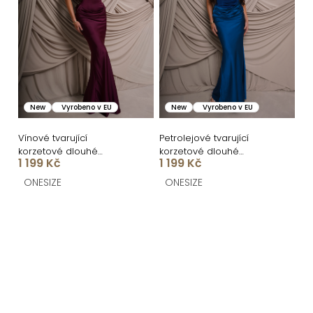
New
Vyrobeno v EU
New
Vyrobeno v EU
Vínové tvarující
Petrolejové tvarující
korzetové dlouhé
korzetové dlouhé
1 199 Kč
1 199 Kč
společenské šaty
společenské šaty
BRANFLA
BRANFLA
ONESIZE
ONESIZE