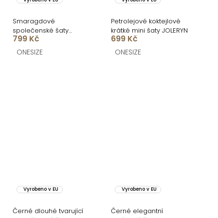
Smaragdové
Petrolejové koktejlové
společenské šaty
krátké mini šaty JOLERYN
799 Kč
699 Kč
VELMORO s body
ONESIZE
ONESIZE
Vyrobeno v EU
Vyrobeno v EU
Černé dlouhé tvarující
Černé elegantní