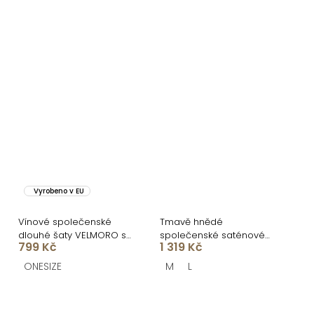
Vyrobeno v EU
Vínové společenské
Tmavě hnědé
dlouhé šaty VELMORO s
společenské saténové
799 Kč
1 319 Kč
body
dlouhé šaty ZUNDARA
ONESIZE
M
L