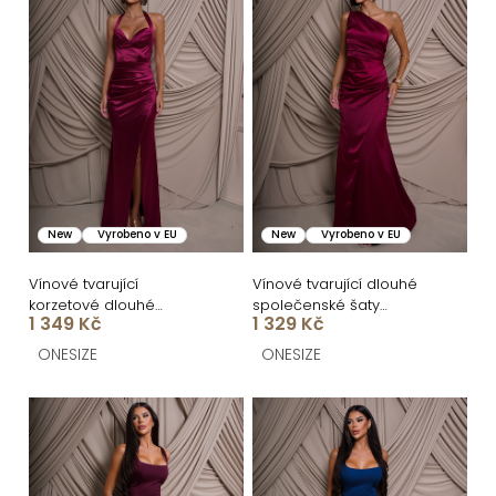
í
ý
p
p
r
i
o
s
d
p
u
r
k
o
New
Vyrobeno v EU
New
Vyrobeno v EU
t
d
ů
u
Vínové tvarující
Vínové tvarující dlouhé
korzetové dlouhé
společenské šaty
k
1 349 Kč
1 329 Kč
společenské šaty
CRUNCHA na jedno
FRUESTA
rameno
t
ONESIZE
ONESIZE
ů