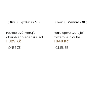
New
Vyrobeno v EU
New
Vyrobeno v EU
Petrolejové tvarující
Petrolejové tvarující
dlouhé společenské šaty
korzetové dlouhé
1 329 Kč
1 349 Kč
CRUNCHA na jedno
společenské šaty
rameno
FRUESTA
ONESIZE
ONESIZE