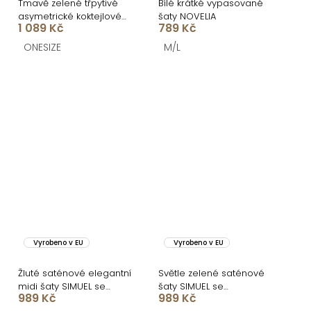
Tmavě zelené třpytivé
Bílé krátké vypasované
asymetrické koktejlové
šaty NOVELIA
1 089 Kč
789 Kč
šaty OTYLDA
ONESIZE
M/L
Vyrobeno v EU
Vyrobeno v EU
Žluté saténové elegantní
Světle zelené saténové
midi šaty SIMUEL se
šaty SIMUEL se
989 Kč
989 Kč
šněrováním
šněrováním