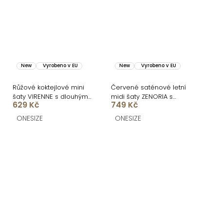
New
Vyrobeno v EU
New
Vyrobeno v EU
Růžové koktejlové mini
Červené saténové letní
šaty VIRENNE s dlouhým
midi šaty ZENORIA s
629 Kč
749 Kč
rukávem
krajkou
ONESIZE
ONESIZE