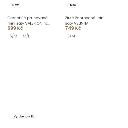
New
New
Černobílé pruhované
Žluté žebrované letní
mini šaty VALERION na
šaty VELINNA
699 Kč
749 Kč
ramínka
S/M
M/L
S/M
Vyrobeno v EU