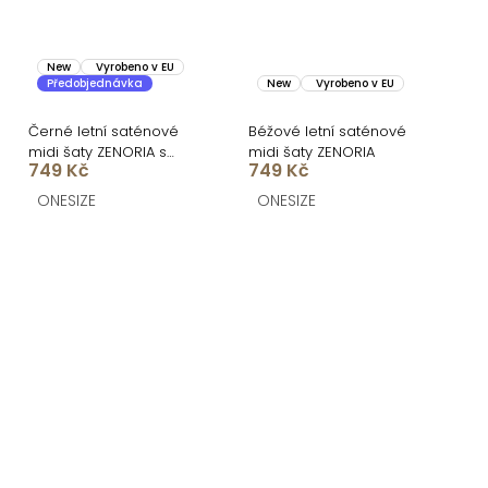
New
Vyrobeno v EU
Předobjednávka
New
Vyrobeno v EU
Černé letní saténové
Béžové letní saténové
midi šaty ZENORIA s
midi šaty ZENORIA
749 Kč
749 Kč
krajkou
ONESIZE
ONESIZE