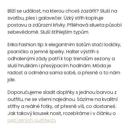
l
r
á
Blíží se událost, na kterou chceš zazářit? Sluší na
á
d
svatbu, ples i galavečer. Úzký střih kopíruje
n
a
postavu a zdůrazní křivky. Přiléhavá silueta působí
k
sebevědomě. Sluší štíhlejším typům.
c
o
v
í
Erika Fashion tip: k elegantním šatům stačí lodičky,
á
p
psaníčko a jemné šperky. Halter výstřih s
n
r
odhalenými zády patří k top trendům sezony a
í
v
sluší hruškám i přesýpacím hodinám. Móda je
k
radost a odměna sama sobě, a přesně o to nám
y
jde.
v
Doporučujeme sladit doplňky s jednou barvou z
ý
outfitu, ne se všemi najednou. Sázíme na kvalitní
p
střihy a reálné fotky, ať přesně víš, co dostaneš.
i
Jak takový kousek nosit, rozebíráme i v článku o
s
pěti jarních outfitech
.
u