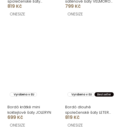
společenské šaty
saténové šaty VELMORO
819 Kč
799 Kč
DRAVELY s rozparkem
s body
ONESIZE
ONESIZE
Vyrobeno v EU
Vyrobeno v EU
Bestseller
Bordó krátké mini
Bordó dlouhé
koktejlové šaty JOLERYN
společenské šaty LETERA
699 Kč
819 Kč
s řasením
ONESIZE
ONESIZE