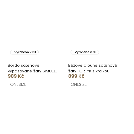
Vyrobeno v EU
Vyrobeno v EU
Bordó saténové
Béžové dlouhé saténové
vypasované šaty SIMUEL
šaty FORTYK s krajkou
989 Kč
899 Kč
se šněrováním
ONESIZE
ONESIZE