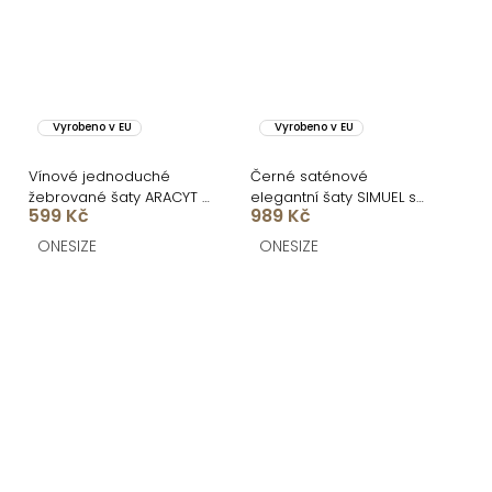
Vyrobeno v EU
Vyrobeno v EU
Vínové jednoduché
Černé saténové
žebrované šaty ARACYT s
elegantní šaty SIMUEL se
599 Kč
989 Kč
rozparkem
šněrováním
ONESIZE
ONESIZE