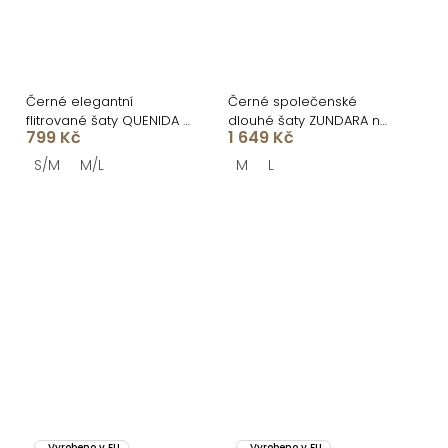
Černé elegantní
Černé společenské
flitrované šaty QUENIDA s
dlouhé šaty ZUNDARA na
799 Kč
1 649 Kč
třásněmi
ramínka
S/M
M/L
M
L
Vyrobeno v EU
Vyrobeno v EU