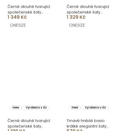
Černé dlouhé tvarující
Černé dlouhé tvarující
společenské šaty
společenské šaty
1 349 Kč
1 329 Kč
FRUESTA
CRUNCHA na jedno
rameno
ONESIZE
ONESIZE
New
Vyrobeno v EU
New
Vyrobeno v EU
Černé dlouhé tvarující
Tmavě hnědé basic
společenské šaty
krátké elegantní šaty