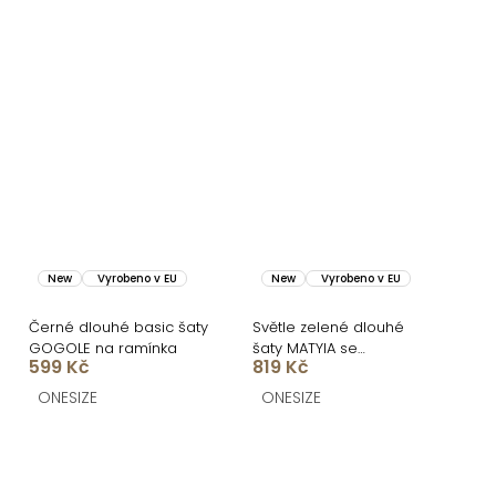
New
Vyrobeno v EU
New
Vyrobeno v EU
Černé dlouhé basic šaty
Světle zelené dlouhé
GOGOLE na ramínka
šaty MATYIA se
599 Kč
819 Kč
zavazováním
ONESIZE
ONESIZE