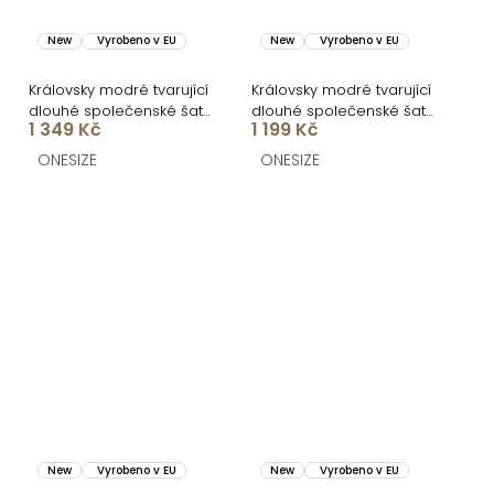
New
Vyrobeno v EU
New
Vyrobeno v EU
Královsky modré tvarující
Královsky modré tvarující
dlouhé společenské šaty
dlouhé společenské šaty
1 349 Kč
1 199 Kč
FRUESTA
BRANFLA
ONESIZE
ONESIZE
New
Vyrobeno v EU
New
Vyrobeno v EU