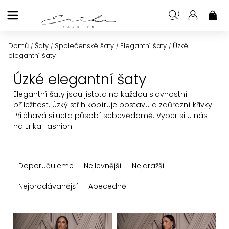
Přejít
na
NÁK
KOŠ
obsah
Domů
Šaty
Společenské šaty
Elegantní šaty
Úzké
/
/
/
/
elegantní šaty
Úzké elegantní šaty
Elegantní šaty jsou jistota na každou slavnostní
příležitost. Úzký střih kopíruje postavu a zdůrazní křivky.
Přiléhavá silueta působí sebevědomě. Vyber si u nás
na Erika Fashion.
Ř
Doporučujeme
Nejlevnější
Nejdražší
a
z
Nejprodávanější
Abecedně
e
n
V