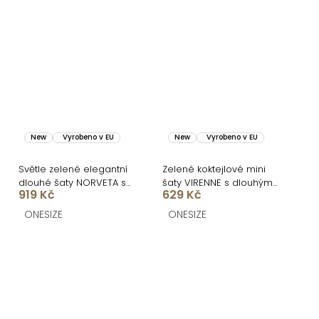
New
Vyrobeno v EU
New
Vyrobeno v EU
Světle zelené elegantní
Zelené koktejlové mini
dlouhé šaty NORVETA s
šaty VIRENNE s dlouhým
919 Kč
629 Kč
odhalenými zády
rukávem
ONESIZE
ONESIZE