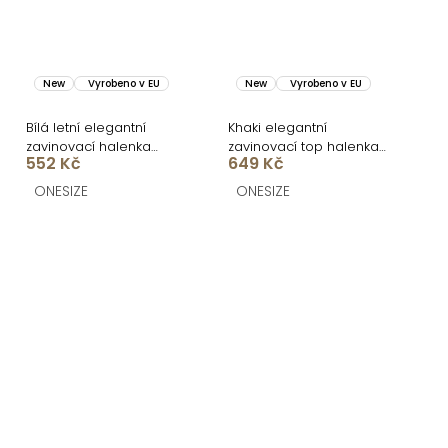
New
Vyrobeno v EU
New
Vyrobeno v EU
Bílá letní elegantní
Khaki elegantní
zavinovací halenka
zavinovací top halenka
552 Kč
649 Kč
FRYTOS
FRYTOS
ONESIZE
ONESIZE