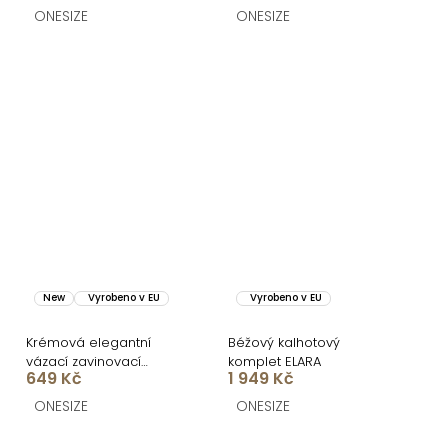
ONESIZE
ONESIZE
New
Vyrobeno v EU
Vyrobeno v EU
Krémová elegantní
Béžový kalhotový
vázací zavinovací
komplet ELARA
649 Kč
1 949 Kč
halenka FRYTOS
ONESIZE
ONESIZE