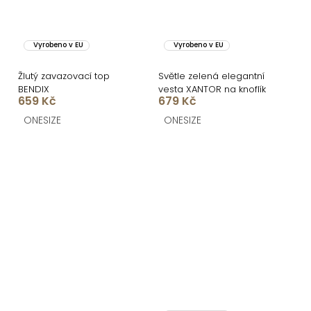
Vyrobeno v EU
Vyrobeno v EU
Žlutý zavazovací top
Světle zelená elegantní
BENDIX
vesta XANTOR na knoflík
659 Kč
679 Kč
ONESIZE
ONESIZE