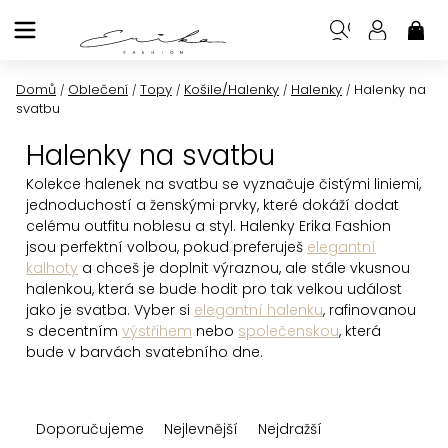
Přejít
na
NÁK
KOŠ
obsah
Domů
Oblečení
Topy
Košile/Halenky
Halenky
Halenky na
/
/
/
/
/
svatbu
Halenky na svatbu
Kolekce halenek na svatbu
se vyznačuje čistými liniemi,
jednoduchostí a ženskými prvky, které dokáží dodat
celému outfitu noblesu a styl. Halenky Erika Fashion
jsou perfektní volbou, pokud preferuješ
elegantní
kalhoty
a chceš je doplnit výraznou, ale stále vkusnou
halenkou, která se bude hodit pro tak velkou událost
jako je svatba. Vyber si
elegantní halenku
, rafinovanou
s decentním
výstřihem
nebo
společenskou
, která
bude v barvách svatebního dne.
Ř
Doporučujeme
Nejlevnější
Nejdražší
a