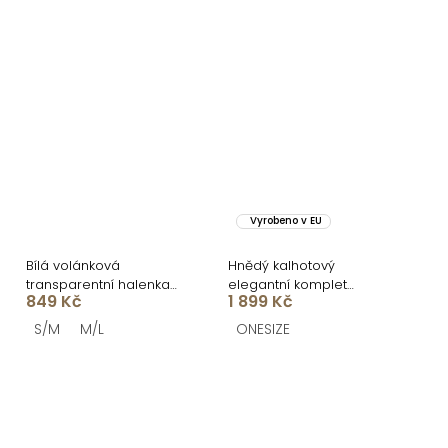
Vyrobeno v EU
Bílá volánková
Hnědý kalhotový
transparentní halenka
elegantní komplet
849 Kč
1 899 Kč
LIORA
TRYVEX s košilí
S/M
M/L
ONESIZE