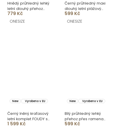
Hnědý průhledný lehký
Černý průhledný maxi
letní dlouhý přehoz
dlouhý letní plážový
779 Kč
599 Kč
RIVIERA
přehoz MONVIX
ONESIZE
ONESIZE
New
Vyrobeno v EU
New
Vyrobeno v EU
Černý lněný kraťasový
Bílý průhledný lehký
letní komplet FOUDY s
přehoz přes ramena
1 599 Kč
599 Kč
košilí
MONVIX