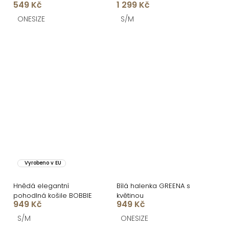
549 Kč
1 299 Kč
rukávem
ONESIZE
S/M
Vyrobeno v EU
Hnědá elegantní
Bílá halenka GREENA s
pohodlná košile BOBBIE
květinou
949 Kč
949 Kč
S/M
ONESIZE