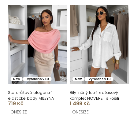
ů
New
Vyrobeno v EU
New
Vyrobeno v EU
Starorůžové elegantní
Bílý lněný letní kraťasový
elastické body MILEYNA
komplet NOVERET s košilí
719 Kč
1 499 Kč
ONESIZE
ONESIZE