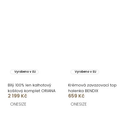
Vyrobeno v EU
Vyrobeno v EU
Bílý 100% len kalhotový
Krémová zavazovací top
košilový komplet ORIANA
halenka BENDIX
2 199 Kč
659 Kč
ONESIZE
ONESIZE