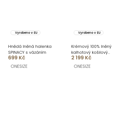
Vyrobeno v EU
Vyrobeno v EU
Hnědá lněná halenka
Krémový 100% lněný
SPINACY s vázáním
kalhotový košilový
699 Kč
2 199 Kč
komplet ORIANA
ONESIZE
ONESIZE