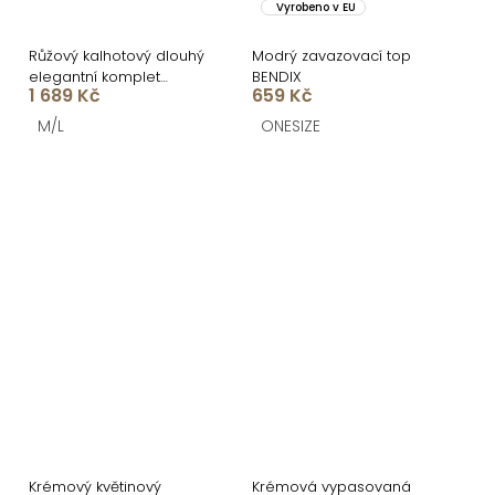
Vyrobeno v EU
Růžový kalhotový dlouhý
Modrý zavazovací top
elegantní komplet
BENDIX
1 689 Kč
659 Kč
IMPACT
M/L
ONESIZE
Krémový květinový
Krémová vypasovaná