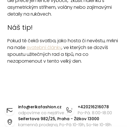
p
ale přece jen lehce vybočit, zkusit halenku s
asymetrickým střihem, volány nebo zajímavými
i
detaily na rukávech
​.
s
u
Náš tip!
Pokud tě čeká svatba, jako hosta či nevěstu, mrkni
na naše
svatební články
, ve kterých se dozvíš
spoustu užitečných rad a tipů, na co
nezapomenout v tento velký den.
Z
á
info
@
erikafashion.cz
+420216216078
p
odpovíme co nejdříve
Po-Pá: 8:00-18:00
Seifertova 982/25, Praha - Žižkov 13000
a
kamenná prodejna, Po-Pá 10-19h, So-Ne 10-18h