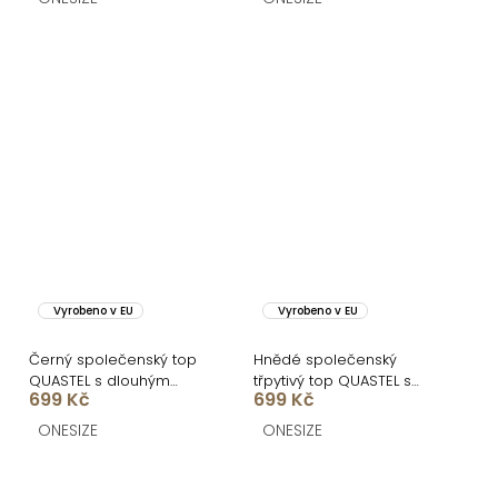
Vyrobeno v EU
Vyrobeno v EU
Černý společenský top
Hnědé společenský
QUASTEL s dlouhým
třpytivý top QUASTEL s
699 Kč
699 Kč
rukávem
dlouhým rukávem
ONESIZE
ONESIZE