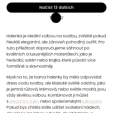
Načíst 13 dalších
O
1
2
S
v
t
l
r
á
Halenka je ideální volbou na svatbu, zvláště pokud
á
d
hledáš elegantní, ale zároveň pohodlný outfit. Pro
n
a
tuto příležitost doporučujeme sáhnout po
k
kvalitních a luxusnějších materiálech,
jako je
c
o
hedvábí, satén nebo krajka, které působí více
v
í
formláně a slavnostněji.
á
p
n
r
Mysli na to, že barva halenky by měla odpovídat
í
v
dress codu svatby, ale klasické světlé odstíny, jako
k
je jemná růžová, krémová, nebo světle modrá, jsou
y
vždy skvělou volbou. Kom
binovat ji můžeš
v
s
elegantní sukní
nebo společenskými
kalhotami
.
ý
Pokud bys chtěla stále udržet svatební nádech,