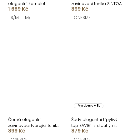
elegantní komplet
zavinovací tunika SINTOA
1 689 Kč
899 Kč
FACTOR se sukní
S/M
M/L
ONESIZE
Vyrobeno v EU
Černá elegantní
Šedý elegantní třpytivý
zavinovací tvarující tunika
top ZAVIET s dlouhým
899 Kč
879 Kč
SINTOA
rukávem
ONESIZE
ONESIZE