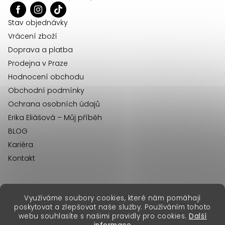
t
í
Stav objednávky
Vrácení zboží
Doprava a platba
Prodejna v Praze
Hodnocení obchodu
Obchodní podmínky
Ochrana osobních údajů
Erika Eliášová – Můj příběh
BLOG
Kariéra
Kontakt
Využíváme soubory cookies, které nám pomáhají
erikafashion.sk
poskytovat a zlepšovat naše služby. Používáním tohoto
Copyright 2026
Erika Fashion
. Všechna práva vyhrazena.
webu souhlasíte s našimi pravidly pro cookies.
Další
Vytvořil Shoptet Premium
&