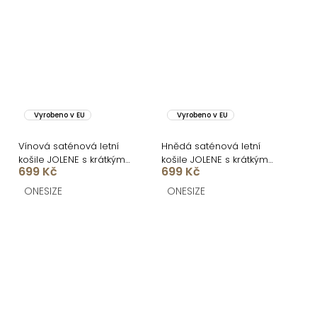
Vyrobeno v EU
Vyrobeno v EU
Vínová saténová letní
Hnědá saténová letní
košile JOLENE s krátkým
košile JOLENE s krátkým
699 Kč
699 Kč
rukávem
rukávem
ONESIZE
ONESIZE