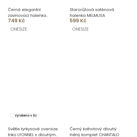
Černá elegantní
Starorůžová saténová
zavinovací halenka
halenka MELMUSA
749 Kč
599 Kč
HALENA
ONESIZE
ONESIZE
Vyrobeno v EU
Světle tyrkysové oversize
Černý kalhotový dlouhý
triko LYONNEL s dlouhým
lněný komplet CHANTALO