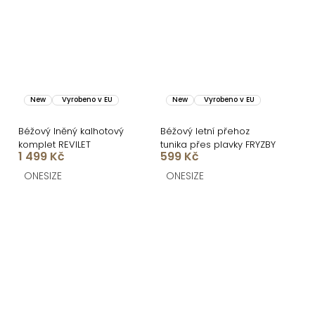
New
Vyrobeno v EU
New
Vyrobeno v EU
Béžový lněný kalhotový
Béžový letní přehoz
komplet REVILET
tunika přes plavky FRYZBY
1 499 Kč
599 Kč
ONESIZE
ONESIZE