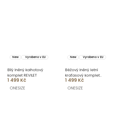
New
Vyrobeno v EU
New
Vyrobeno v EU
Bílý lněný kalhotový
Béžový lněný letní
komplet REVILET
kraťasový komplet
1 499 Kč
1 499 Kč
NOVERET s košilí
ONESIZE
ONESIZE