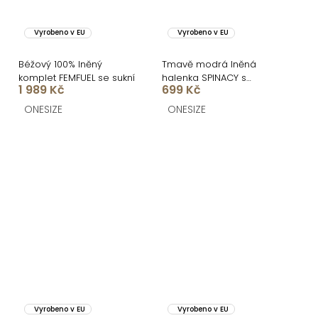
Vyrobeno v EU
Vyrobeno v EU
Béžový 100% lněný
Tmavě modrá lněná
komplet FEMFUEL se sukní
halenka SPINACY s
1 989 Kč
699 Kč
vázáním
ONESIZE
ONESIZE
Vyrobeno v EU
Vyrobeno v EU