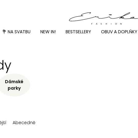
💐 NA SVATBU
NEW IN!
BESTSELLERY
OBUV A DOPLŇKY
dy
Dámské
parky
jší
Abecedně