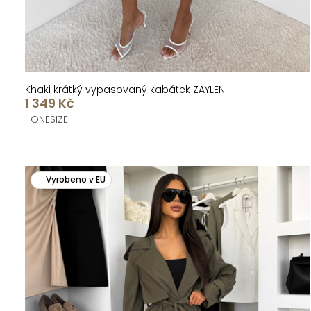
ů
t
ů
Khaki krátký vypasovaný kabátek ZAYLEN
1 349 Kč
ONESIZE
Vyrobeno v EU