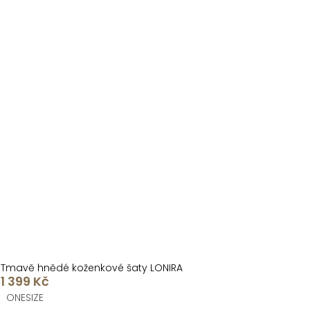
Tmavě hnědé koženkové šaty LONIRA
1 399 Kč
ONESIZE