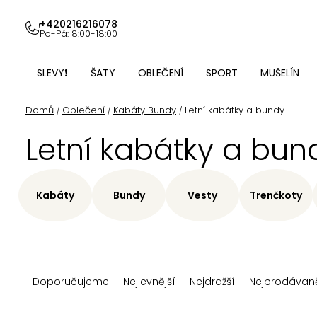
Přejít
na
+420216216078
Po-Pá: 8:00-18:00
obsah
SLEVY❗
ŠATY
OBLEČENÍ
SPORT
MUŠELÍN
Domů
Oblečení
Kabáty Bundy
Letní kabátky a bundy
/
/
/
Letní kabátky a bun
Kabáty
Bundy
Vesty
Trenčkoty
Ř
Doporučujeme
Nejlevnější
Nejdražší
Nejprodávaně
a