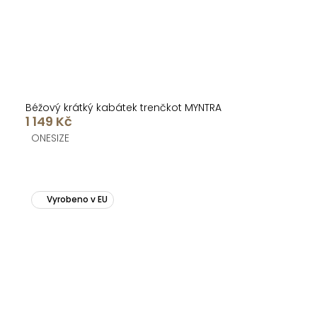
Béžový krátký kabátek trenčkot MYNTRA
1 149 Kč
ONESIZE
Vyrobeno v EU