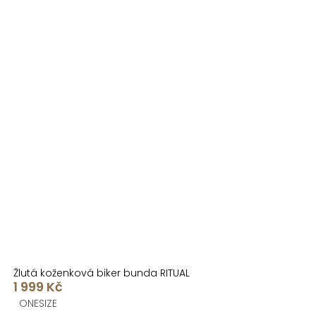
Žlutá koženková biker bunda RITUAL
1 999 Kč
ONESIZE