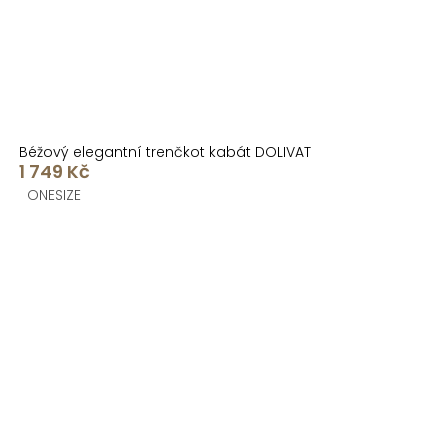
Béžový elegantní trenčkot kabát DOLIVAT
1 749 Kč
ONESIZE