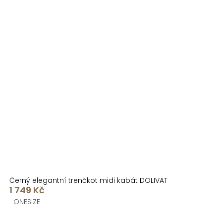
Černý elegantní trenčkot midi kabát DOLIVAT
1 749 Kč
ONESIZE