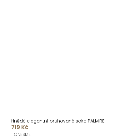
Hnědé elegantní pruhované sako PALMIRE
719 Kč
ONESIZE