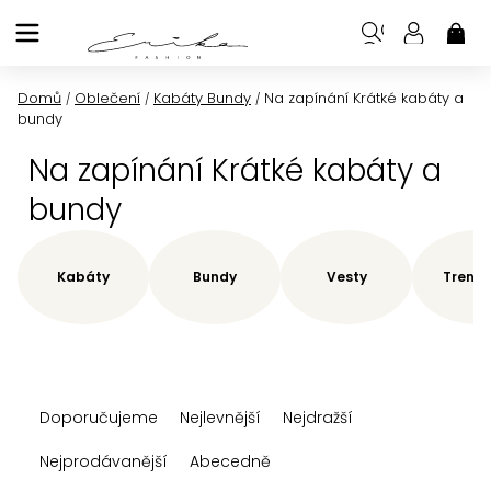
Přejít
na
NÁK
KOŠ
obsah
Domů
Oblečení
Kabáty Bundy
Na zapínání Krátké kabáty a
/
/
/
bundy
Na zapínání Krátké kabáty a
bundy
Kabáty
Bundy
Vesty
Trenčk
Ř
Doporučujeme
Nejlevnější
Nejdražší
a
z
Nejprodávanější
Abecedně