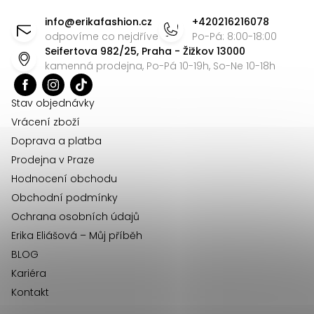
d
á
info
@
erikafashion.cz
+420216216078
a
p
odpovíme co nejdříve
Po-Pá: 8:00-18:00
c
Seifertova 982/25, Praha - Žižkov 13000
a
í
kamenná prodejna, Po-Pá 10-19h, So-Ne 10-18h
t
p
r
í
Stav objednávky
v
Vrácení zboží
k
Doprava a platba
y
Prodejna v Praze
v
Hodnocení obchodu
ý
Obchodní podmínky
p
Ochrana osobních údajů
i
Erika Eliášová – Můj příběh
s
BLOG
u
Kariéra
Kontakt