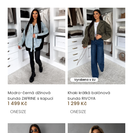
e
n
V
í
ý
p
p
r
i
o
s
d
p
u
r
k
o
Vyrobeno v EU
t
d
ů
u
Modro-černá džínová
Khaki krátká balónová
bunda ZAFRINE s kapucí
bunda RIVOYA
k
1 499 Kč
1 299 Kč
t
ONESIZE
ONESIZE
ů