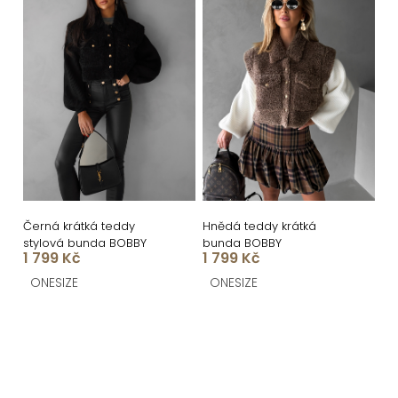
Černá krátká teddy
Hnědá teddy krátká
stylová bunda BOBBY
bunda BOBBY
1 799 Kč
1 799 Kč
ONESIZE
ONESIZE
O
v
l
á
Z