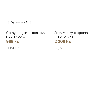
Vyrobeno v EU
Černý elegantní flaušový
Šedý vlněný elegantní
kabát NOAM
kabát CINAR
999 Kč
2 209 Kč
ONESIZE
S/M