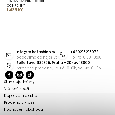
Béžový oversize kabát
CONFIDENT
1 439 Kč
O
v
l
á
Z
d
á
info
@
erikafashion.cz
+420216216078
a
p
odpovíme co nejdříve
Po-Pá: 8:00-18:00
c
Seifertova 982/25, Praha - Žižkov 13000
a
í
kamenná prodejna, Po-Pá 10-19h, So-Ne 10-18h
t
p
r
í
Stav objednávky
v
Vrácení zboží
k
Doprava a platba
y
Prodejna v Praze
v
Hodnocení obchodu
ý