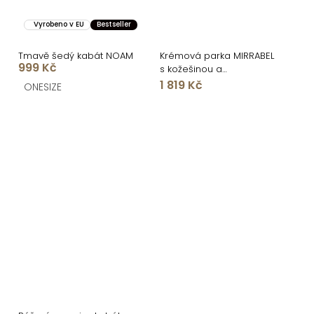
Vyrobeno v EU
Bestseller
Tmavě šedý kabát NOAM
Krémová parka MIRRABEL
999 Kč
s kožešinou a
stahováním v pase
1 819 Kč
ONESIZE