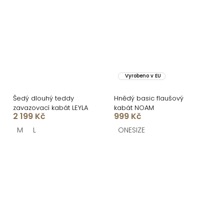
Vyrobeno v EU
Šedý dlouhý teddy
Hnědý basic flaušový
zavazovací kabát LEYLA
kabát NOAM
2 199 Kč
999 Kč
M
L
ONESIZE