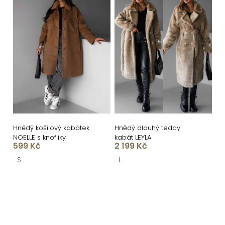
Hnědý košilový kabátek
Hnědý dlouhý teddy
NOELLE s knoflíky
kabát LEYLA
599 Kč
2 199 Kč
S
L