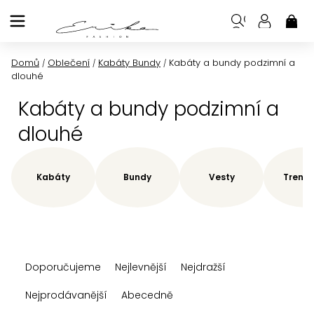
Přejít
na
NÁK
KOŠ
obsah
Domů
Oblečení
Kabáty Bundy
Kabáty a bundy podzimní a
/
/
/
dlouhé
Kabáty a bundy podzimní a
dlouhé
Kabáty
Bundy
Vesty
Trenčk
Ř
Doporučujeme
Nejlevnější
Nejdražší
a
z
Nejprodávanější
Abecedně