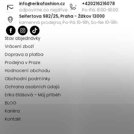
á
info
@
erikafashion.cz
+420216216078
a
p
odpovíme co nejdříve
Po-Pá: 8:00-18:00
c
Seifertova 982/25, Praha - Žižkov 13000
a
í
kamenná prodejna, Po-Pá 10-19h, So-Ne 10-18h
t
p
r
í
Stav objednávky
v
Vrácení zboží
k
Doprava a platba
y
Prodejna v Praze
v
Hodnocení obchodu
ý
Obchodní podmínky
p
Ochrana osobních údajů
i
Erika Eliášová – Můj příběh
s
BLOG
u
Kariéra
Kontakt