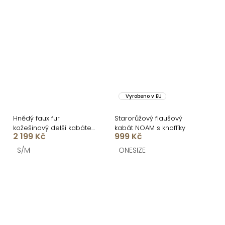
Vyrobeno v EU
Hnědý faux fur
Starorůžový flaušový
kožešinový delší kabátek
kabát NOAM s knoflíky
2 199 Kč
999 Kč
ALBERTO s páskem
S/M
ONESIZE
O
v
l
á
Z
d