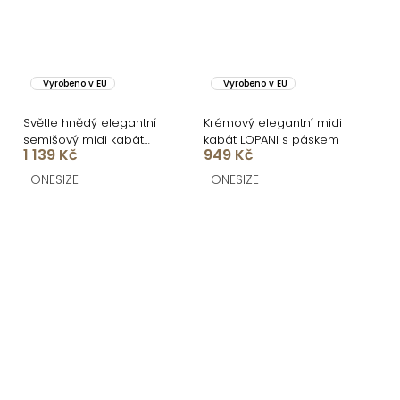
Vyrobeno v EU
Vyrobeno v EU
Světle hnědý elegantní
Krémový elegantní midi
semišový midi kabát
kabát LOPANI s páskem
1 139 Kč
949 Kč
AERISCA
ONESIZE
ONESIZE