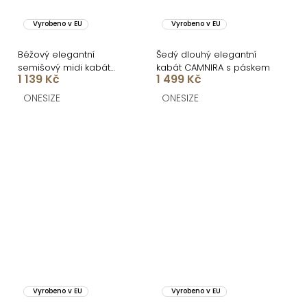
Vyrobeno v EU
Vyrobeno v EU
Béžový elegantní
Šedý dlouhý elegantní
semišový midi kabát
kabát CAMNIRA s páskem
1 139 Kč
1 499 Kč
AERISCA
ONESIZE
ONESIZE
Vyrobeno v EU
Vyrobeno v EU