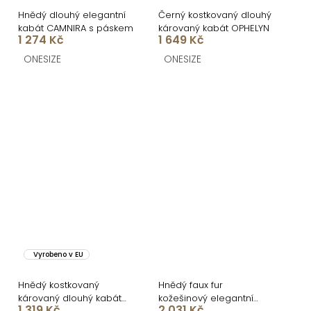
Hnědý dlouhý elegantní
Černý kostkovaný dlouhý
kabát CAMNIRA s páskem
károvaný kabát OPHELYN
1 274 Kč
1 649 Kč
ONESIZE
ONESIZE
Vyrobeno v EU
Hnědý kostkovaný
Hnědý faux fur
károvaný dlouhý kabát
kožešinový elegantní
1 319 Kč
2 031 Kč