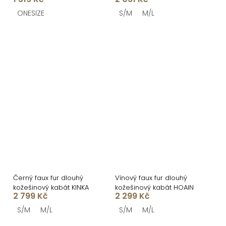
OPHELYN
kabát SKELVIA
ONESIZE
S/M
M/L
Černý faux fur dlouhý
Vínový faux fur dlouhý
kožešinový kabát KINKA
kožešinový kabát HOAIN
2 799 Kč
2 299 Kč
S/M
M/L
S/M
M/L