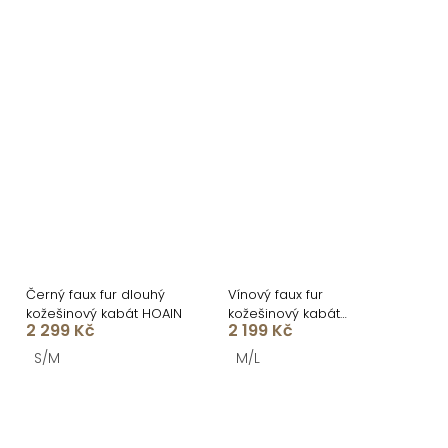
Černý faux fur dlouhý
Vínový faux fur
kožešinový kabát HOAIN
kožešinový kabát
2 299 Kč
2 199 Kč
ALBERTO s páskem
S/M
M/L