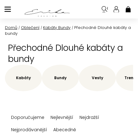
Přejít
na
NÁK
KOŠ
obsah
Domů
Oblečení
Kabáty Bundy
Přechodné Dlouhé kabáty a
/
/
/
bundy
Přechodné Dlouhé kabáty a
bundy
Kabáty
Bundy
Vesty
Trenčk
Ř
Doporučujeme
Nejlevnější
Nejdražší
a
z
Nejprodávanější
Abecedně