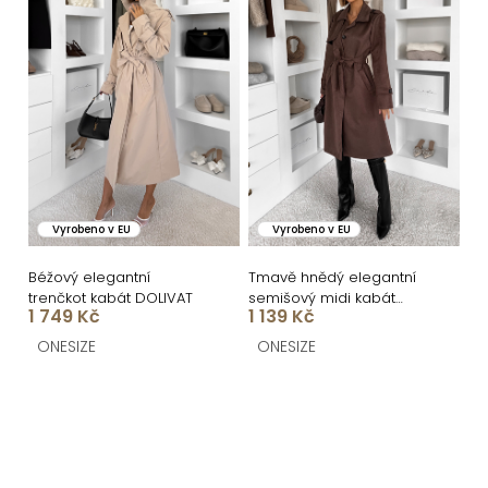
Vyrobeno v EU
Vyrobeno v EU
Béžový elegantní
Tmavě hnědý elegantní
trenčkot kabát DOLIVAT
semišový midi kabát
1 749 Kč
1 139 Kč
AERISCA
ONESIZE
ONESIZE