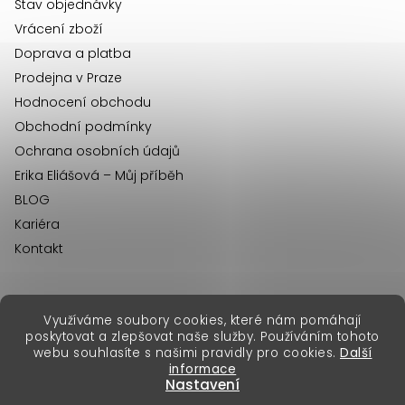
r
í
Stav objednávky
v
Vrácení zboží
k
Doprava a platba
y
Prodejna v Praze
v
Hodnocení obchodu
ý
Obchodní podmínky
p
Ochrana osobních údajů
i
Erika Eliášová – Můj příběh
s
BLOG
u
Kariéra
Kontakt
Využíváme soubory cookies, které nám pomáhají
erikafashion.sk
poskytovat a zlepšovat naše služby. Používáním tohoto
Copyright 2026
Erika Fashion
. Všechna práva vyhrazena.
webu souhlasíte s našimi pravidly pro cookies.
Další
Vytvořil Shoptet Premium
&
informace
Nastavení