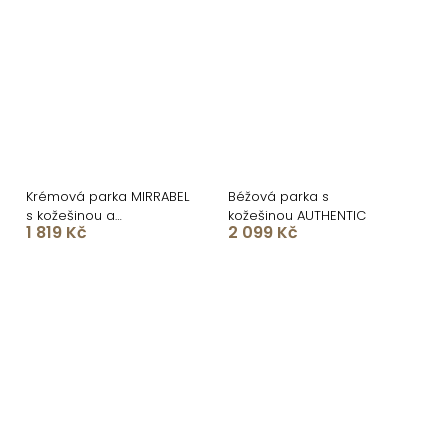
Krémová parka MIRRABEL
Béžová parka s
s kožešinou a
kožešinou AUTHENTIC
1 819 Kč
2 099 Kč
stahováním v pase