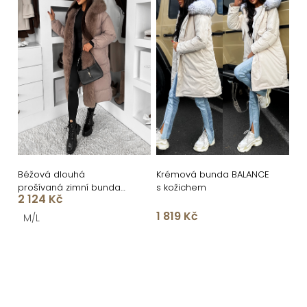
Béžová dlouhá
Krémová bunda BALANCE
prošívaná zimní bunda
s kožichem
2 124 Kč
TAREVO s kožíškem
1 819 Kč
M/L