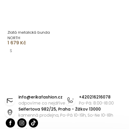
Zlatá metalická bunda
NORTH
1 679 Kč
S
O
v
l
á
Z
d
á
info
@
erikafashion.cz
+420216216078
a
p
odpovíme co nejdříve
Po-Pá: 8:00-18:00
c
Seifertova 982/25, Praha - Žižkov 13000
a
í
kamenná prodejna, Po-Pá 10-19h, So-Ne 10-18h
t
p