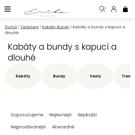
Přejít
na
NÁK
KOŠ
obsah
Domů
Oblečení
Kabáty Bundy
Kabáty a bundy s kapucí a
/
/
/
dlouhé
Kabáty a bundy s kapucí a
dlouhé
Kabáty
Bundy
Vesty
Trenčk
Ř
Doporučujeme
Nejlevnější
Nejdražší
a
z
Nejprodávanější
Abecedně