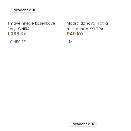
Vyrobeno v EU
Tmavě hnědé koženkové
Modrá džínová krátká
šaty LONIRA
mini bunda XYLORA
1 399 Kč
949 Kč
ONESIZE
M
L
Vyrobeno v EU