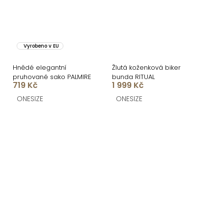
Vyrobeno v EU
Hnědé elegantní
Žlutá koženková biker
pruhované sako PALMIRE
bunda RITUAL
719 Kč
1 999 Kč
ONESIZE
ONESIZE