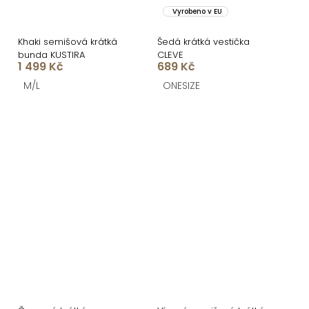
Vyrobeno v EU
Khaki semišová krátká
Šedá krátká vestička
bunda KUSTIRA
CLEVE
1 499 Kč
689 Kč
M/L
ONESIZE