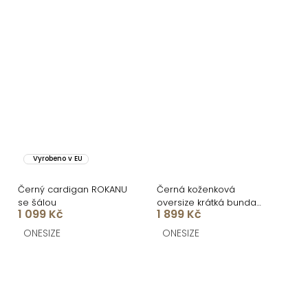
Vyrobeno v EU
Černý cardigan ROKANU
Černá koženková
se šálou
oversize krátká bunda
1 099 Kč
1 899 Kč
DRAVINO
ONESIZE
ONESIZE