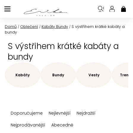
Přejít
na
NÁK
KOŠ
obsah
Domů
Oblečení
Kabáty Bundy
S výstřihem krátké kabáty a
/
/
/
bundy
S výstřihem krátké kabáty a
bundy
Kabáty
Bundy
Vesty
Trenčk
Ř
Doporučujeme
Nejlevnější
Nejdražší
a
z
Nejprodávanější
Abecedně