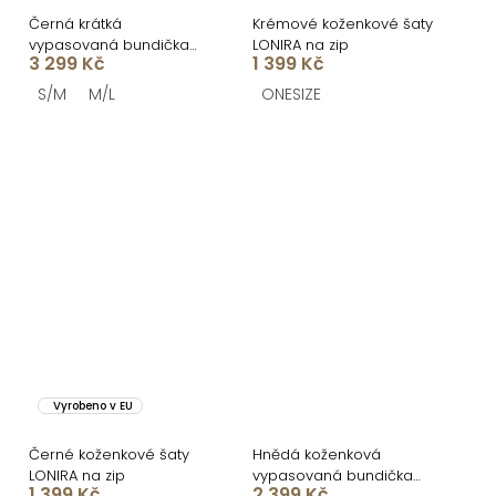
Černá krátká
Krémové koženkové šaty
vypasovaná bundička
LONIRA na zip
3 299 Kč
1 399 Kč
TRIVON
S/M
M/L
ONESIZE
Vyrobeno v EU
Černé koženkové šaty
Hnědá koženková
LONIRA na zip
vypasovaná bundička
1 399 Kč
2 399 Kč