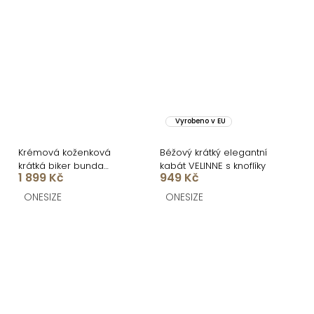
Vyrobeno v EU
Krémová koženková
Béžový krátký elegantní
krátká biker bunda
kabát VELINNE s knoflíky
1 899 Kč
949 Kč
DRAVINO
ONESIZE
ONESIZE