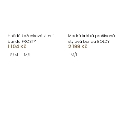
Hnědá koženková zimní
Modrá krátká prošívaná
bunda FROSTY
stylová bunda BOLDY
1 104 Kč
2 199 Kč
S/M
M/L
M/L