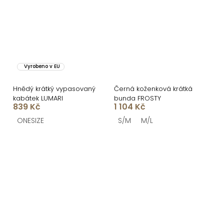
Vyrobeno v EU
Hnědý krátký vypasovaný
Černá koženková krátká
kabátek LUMARI
bunda FROSTY
839 Kč
1 104 Kč
ONESIZE
S/M
M/L