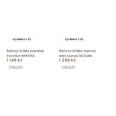
Vyrobeno v EU
Vyrobeno v EU
Béžový krátký kabátek
Béžová krátká stylová
trenčkot MYNTRA
letní bunda NOVIAN
1 149 Kč
1 349 Kč
ONESIZE
ONESIZE