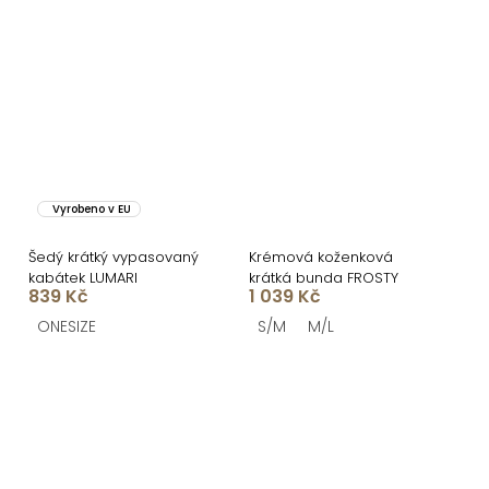
Vyrobeno v EU
Šedý krátký vypasovaný
Krémová koženková
kabátek LUMARI
krátká bunda FROSTY
839 Kč
1 039 Kč
ONESIZE
S/M
M/L