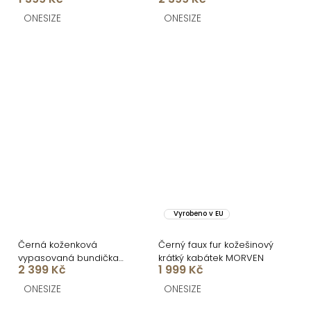
GALAXY
ONESIZE
ONESIZE
Vyrobeno v EU
Černá koženková
Černý faux fur kožešinový
vypasovaná bundička
krátký kabátek MORVEN
2 399 Kč
1 999 Kč
GALAXY
ONESIZE
ONESIZE