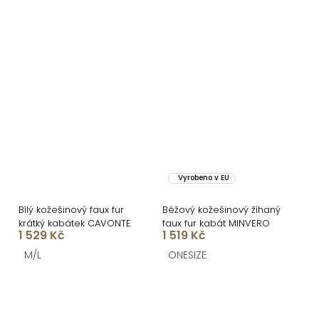
Vyrobeno v EU
Bílý kožešinový faux fur
Béžový kožešinový žíhaný
krátký kabátek CAVONTE
faux fur kabát MINVERO
1 529 Kč
1 519 Kč
M/L
ONESIZE