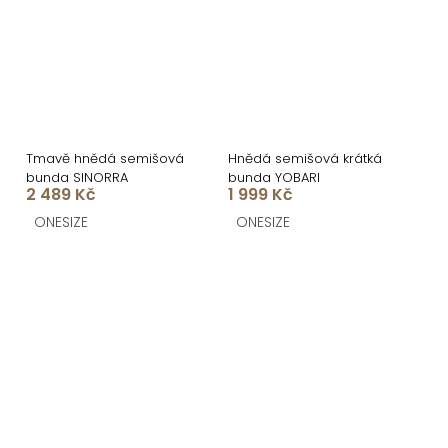
Tmavě hnědá semišová
Hnědá semišová krátká
bunda SINORRA
bunda YOBARI
2 489 Kč
1 999 Kč
ONESIZE
ONESIZE