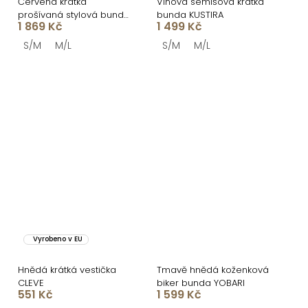
Červená krátká
Vínová semišová krátká
prošívaná stylová bunda
bunda KUSTIRA
1 869 Kč
1 499 Kč
BOLDY
S/M
M/L
S/M
M/L
Vyrobeno v EU
Hnědá krátká vestička
Tmavě hnědá koženková
CLEVE
biker bunda YOBARI
551 Kč
1 599 Kč