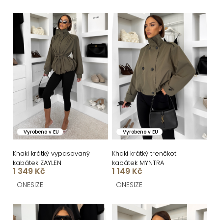
e
n
V
í
ý
p
p
r
i
o
s
d
p
u
r
k
o
Vyrobeno v EU
Vyrobeno v EU
t
d
ů
u
Khaki krátký vypasovaný
Khaki krátký trenčkot
kabátek ZAYLEN
kabátek MYNTRA
k
1 349 Kč
1 149 Kč
t
ONESIZE
ONESIZE
ů