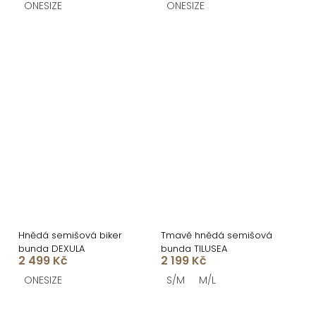
ONESIZE
ONESIZE
Hnědá semišová biker
Tmavě hnědá semišová
bunda DEXULA
bunda TILUSEA
2 499 Kč
2 199 Kč
ONESIZE
S/M
M/L