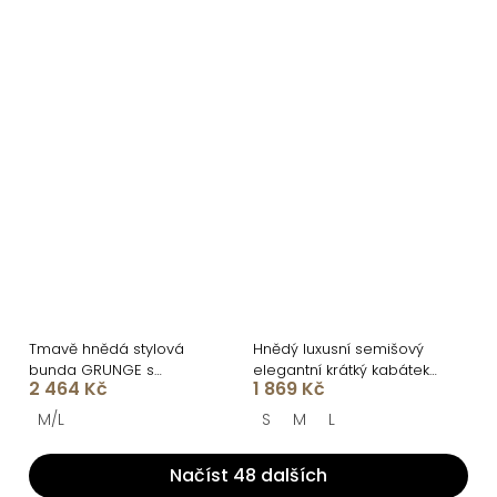
Tmavě hnědá stylová
Hnědý luxusní semišový
bunda GRUNGE s
elegantní krátký kabátek
2 464 Kč
1 869 Kč
kožíškem
DRIFER
M/L
S
M
L
Načíst 48 dalších