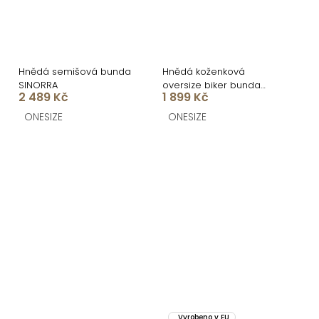
Hnědá semišová bunda
Hnědá koženková
SINORRA
oversize biker bunda
2 489 Kč
1 899 Kč
DRAVINO
ONESIZE
ONESIZE
Vyrobeno v EU