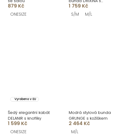
se šálou
bunda DRIXINA s
879 Kč
1 759 Kč
kožíškem
ONESIZE
S/M
M/L
Vyrobeno v EU
Šedý elegantní kabát
Modrá stylová bunda
DELANIR s knoflíky
GRUNGE s kožíškem
1 599 Kč
2 464 Kč
ONESIZE
M/L