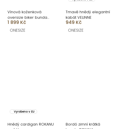
Vínová koženková
Tmavě hnědý elegantní
oversize biker bunda
kabát VELINNE
1 899 Kč
949 Kč
DRAVINO
ONESIZE
ONESIZE
Vyrobeno v EU
Hnědý cardigan ROKANU
Bordó zimní krátká