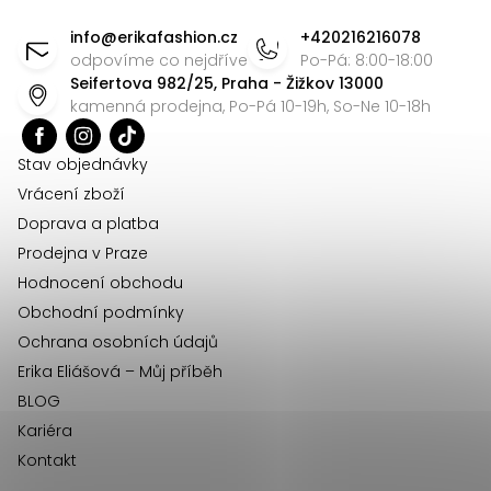
d
á
info
@
erikafashion.cz
+420216216078
a
p
odpovíme co nejdříve
Po-Pá: 8:00-18:00
c
Seifertova 982/25, Praha - Žižkov 13000
a
í
kamenná prodejna, Po-Pá 10-19h, So-Ne 10-18h
t
p
r
í
Stav objednávky
v
Vrácení zboží
k
Doprava a platba
y
Prodejna v Praze
v
Hodnocení obchodu
ý
Obchodní podmínky
p
Ochrana osobních údajů
i
Erika Eliášová – Můj příběh
s
BLOG
u
Kariéra
Kontakt