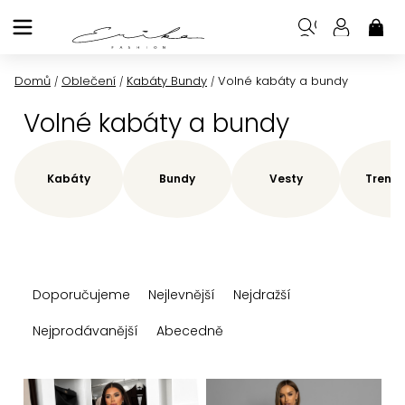
Přejít
na
NÁK
KOŠ
obsah
Domů
Oblečení
Kabáty Bundy
Volné kabáty a bundy
/
/
/
Volné kabáty a bundy
Kabáty
Bundy
Vesty
Trenčk
Ř
Doporučujeme
Nejlevnější
Nejdražší
a
z
Nejprodávanější
Abecedně
e
n
V