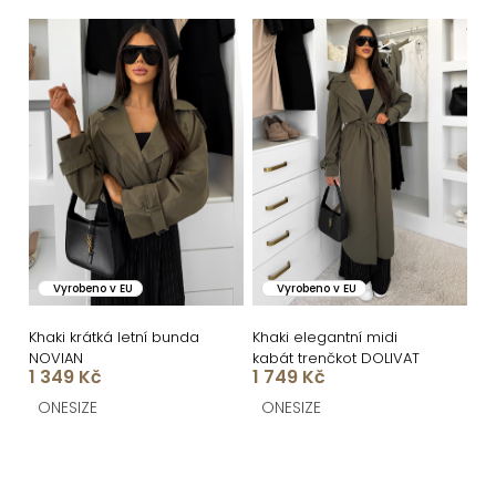
ů
Vyrobeno v EU
Vyrobeno v EU
Khaki krátká letní bunda
Khaki elegantní midi
NOVIAN
kabát trenčkot DOLIVAT
1 349 Kč
1 749 Kč
ONESIZE
ONESIZE