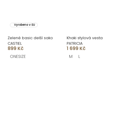
Vyrobeno v EU
Zelené basic delší sako
Khaki stylová vesta
CASTIEL
PATRICIA
899 Kč
1 699 Kč
ONESIZE
M
L