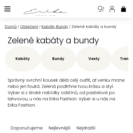
Přejít
na
NÁK
KOŠ
obsah
Domů
Oblečení
Kabáty Bundy
Zelené kabáty a bundy
/
/
/
Zelené kabáty a bundy
Kabáty
Bundy
Vesty
Trenčk
Správný svrchní kousek dělá celý outfit, ať venku mrzne
nebo jen fouká. Zelená podtrhne tvou krásu a styl.
Vyber si z široké nabídky odstínů, od pastelové po
lahvovou, u nás na Erika Fashion. Vyber si u nás na
Erika Fashion.
Ř
Doporučujeme
Nejlevnější
Nejdražší
a