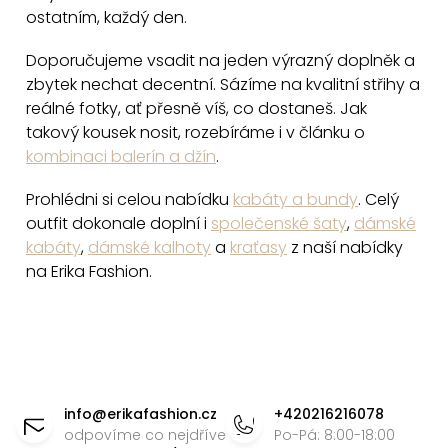
v
ostatním, každý den.
ý
p
Doporučujeme vsadit na jeden výrazný doplněk a
i
zbytek nechat decentní. Sázíme na kvalitní střihy a
reálné fotky, ať přesně víš, co dostaneš. Jak
s
takový kousek nosit, rozebíráme i v článku o
u
kombinaci balerín a džín
.
Prohlédni si celou nabídku
kabáty a bundy
. Celý
outfit dokonale doplní i
společenské šaty
,
dámské
kabáty
,
dámské kalhoty
a
kraťasy
z naší nabídky
na Erika Fashion.
Z
á
info
@
erikafashion.cz
+420216216078
p
odpovíme co nejdříve
Po-Pá: 8:00-18:00