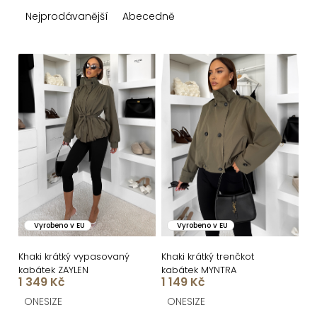
z
Nejprodávanější
Abecedně
e
n
V
í
ý
p
p
r
i
o
s
d
p
u
r
k
o
Vyrobeno v EU
Vyrobeno v EU
t
d
ů
u
Khaki krátký vypasovaný
Khaki krátký trenčkot
kabátek ZAYLEN
kabátek MYNTRA
k
1 349 Kč
1 149 Kč
t
ONESIZE
ONESIZE