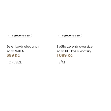
Vyrobeno v EU
Vyrobeno v EU
Zelenkavé elegantní
Světle zelené oversize
sako SALEN
sako BETTYA s knoflíky
699 Kč
1 089 Kč
ONESIZE
S/M