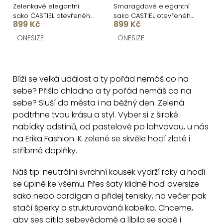
Zelenkavé elegantní
Smaragdové elegantní
sako CASTIEL otevřeného
sako CASTIEL otevřeného
899 Kč
899 Kč
stylu
stylu
ONESIZE
ONESIZE
O
v
Blíží se velká událost a ty pořád nemáš co na
l
sebe? Přišlo chladno a ty pořád nemáš co na
á
sebe? Sluší do města i na běžný den. Zelená
d
podtrhne tvou krásu a styl. Vyber si z široké
a
nabídky odstínů, od pastelové po lahvovou, u nás
c
na Erika Fashion. K zelené se skvěle hodí zlaté i
í
stříbrné doplňky.
p
Náš tip: neutrální svrchní kousek vydrží roky a hodí
r
se úplně ke všemu. Přes šaty klidně hoď oversize
v
sako nebo cardigan a přidej tenisky, na večer pak
k
stačí šperky a strukturovaná kabelka. Chceme,
y
aby ses cítila sebevědomě a líbila se sobě i