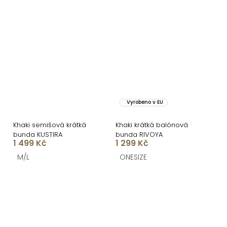
Vyrobeno v EU
Khaki semišová krátká
Khaki krátká balónová
bunda KUSTIRA
bunda RIVOYA
1 499 Kč
1 299 Kč
M/L
ONESIZE