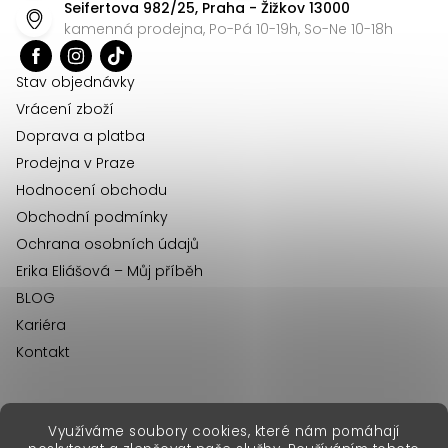
Seifertova 982/25, Praha - Žižkov 13000
a
kamenná prodejna, Po-Pá 10-19h, So-Ne 10-18h
t
í
Stav objednávky
Vrácení zboží
Doprava a platba
Prodejna v Praze
Hodnocení obchodu
Obchodní podmínky
Ochrana osobních údajů
Erika Eliášová – Můj příběh
BLOG
Kariéra
Kontakt
Využíváme soubory cookies, které nám pomáhají
erikafashion.sk