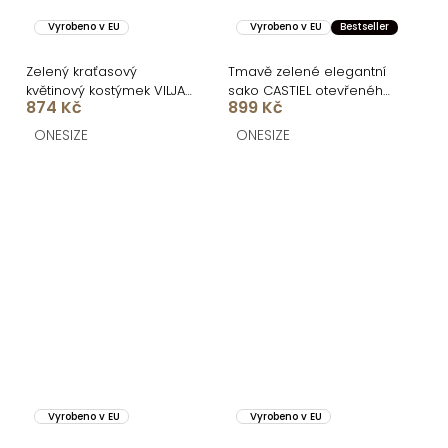
Vyrobeno v EU
Vyrobeno v EU
Bestseller
Zelený kraťasový
Tmavě zelené elegantní
květinový kostýmek VILJA
sako CASTIEL otevřeného
874 Kč
899 Kč
se sakem
stylu
ONESIZE
ONESIZE
Vyrobeno v EU
Vyrobeno v EU