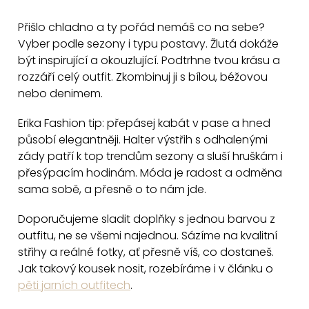
v
Přišlo chladno a ty pořád nemáš co na sebe?
l
Vyber podle sezony i typu postavy. Žlutá dokáže
á
být inspirující a okouzlující. Podtrhne tvou krásu a
d
rozzáří celý outfit. Zkombinuj ji s bílou, béžovou
a
nebo denimem.
c
Erika Fashion tip: přepásej kabát v pase a hned
í
působí elegantněji. Halter výstřih s odhalenými
p
zády patří k top trendům sezony a sluší hruškám i
r
přesýpacím hodinám. Móda je radost a odměna
v
sama sobě, a přesně o to nám jde.
k
y
Doporučujeme sladit doplňky s jednou barvou z
v
outfitu, ne se všemi najednou. Sázíme na kvalitní
ý
střihy a reálné fotky, ať přesně víš, co dostaneš.
p
Jak takový kousek nosit, rozebíráme i v článku o
i
pěti jarních outfitech
.
s