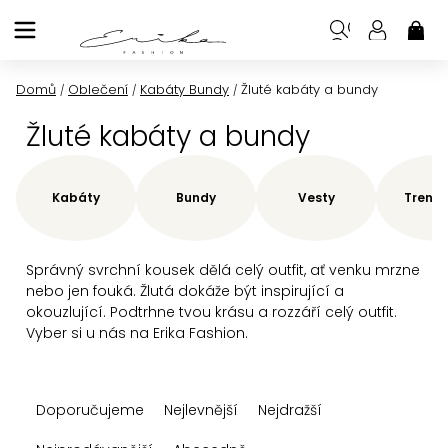
Přejít
na
NÁK
KOŠ
obsah
Domů
Oblečení
Kabáty Bundy
Žluté kabáty a bundy
/
/
/
Žluté kabáty a bundy
Kabáty
Bundy
Vesty
Trenčk
Správný svrchní kousek dělá celý outfit, ať venku mrzne
nebo jen fouká. Žlutá dokáže být inspirující a
okouzlující. Podtrhne tvou krásu a rozzáří celý outfit.
Vyber si u nás na Erika Fashion.
Ř
Doporučujeme
Nejlevnější
Nejdražší
a