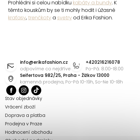
Prohlédni si celou nabídku
kabáty a bundy
. K
u
těmto kouskům by se ti mohly hodit i úžasné
kraťasy
,
trenčkoty
a
svetry
od Erika Fashion.
Z
á
info
@
erikafashion.cz
+420216216078
p
odpovíme co nejdříve
Po-Pá: 8:00-18:00
Seifertova 982/25, Praha - Žižkov 13000
a
kamenná prodejna, Po-Pá 10-19h, So-Ne 10-18h
t
í
Stav objednávky
Vrácení zboží
Doprava a platba
Prodejna v Praze
Hodnocení obchodu