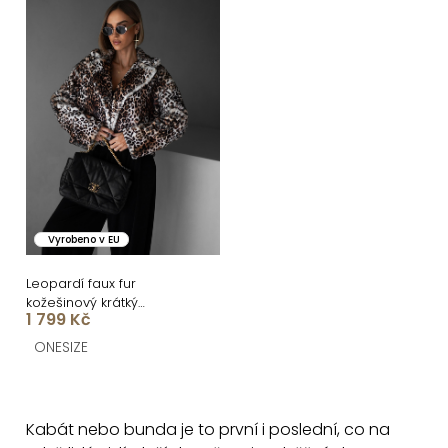
Vyrobeno v EU
Leopardí faux fur
kožešinový krátký
1 799 Kč
kabátek NIALLY
ONESIZE
O
v
Kabát nebo bunda je to první i poslední, co na
l