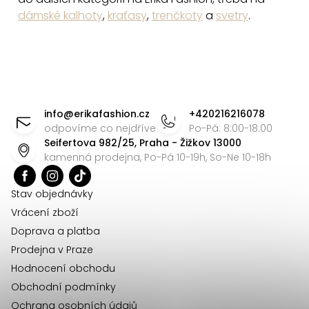
dámské kalhoty
,
kraťasy
,
trenčkoty
a
svetry
.
Z
á
info
@
erikafashion.cz
+420216216078
p
odpovíme co nejdříve
Po-Pá: 8:00-18:00
Seifertova 982/25, Praha - Žižkov 13000
a
kamenná prodejna, Po-Pá 10-19h, So-Ne 10-18h
t
í
Stav objednávky
Vrácení zboží
Doprava a platba
Prodejna v Praze
Hodnocení obchodu
Obchodní podmínky
Ochrana osobních údajů