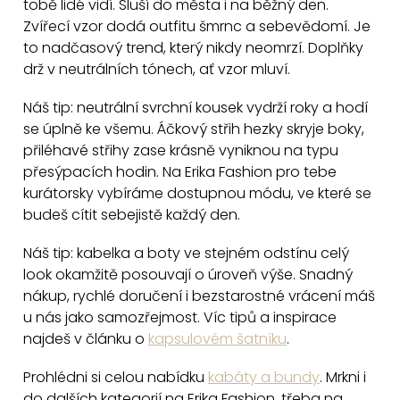
tobě lidé vidí. Sluší do města i na běžný den.
á
Zvířecí vzor dodá outfitu šmrnc a sebevědomí. Je
d
to nadčasový trend, který nikdy neomrzí. Doplňky
a
drž v neutrálních tónech, ať vzor mluví.
c
Náš tip: neutrální svrchní kousek vydrží roky a hodí
í
se úplně ke všemu. Áčkový střih hezky skryje boky,
p
přiléhavé střihy zase krásně vyniknou na typu
r
přesýpacích hodin. Na Erika Fashion pro tebe
v
kurátorsky vybíráme dostupnou módu, ve které se
k
budeš cítit sebejistě každý den.
y
v
Náš tip: kabelka a boty ve stejném odstínu celý
ý
look okamžitě posouvají o úroveň výše. Snadný
p
nákup, rychlé doručení i bezstarostné vrácení máš
i
u nás jako samozřejmost. Víc tipů a inspirace
najdeš v článku o
kapsulovém šatníku
.
s
u
Prohlédni si celou nabídku
kabáty a bundy
. Mrkni i
do dalších kategorií na Erika Fashion, třeba na