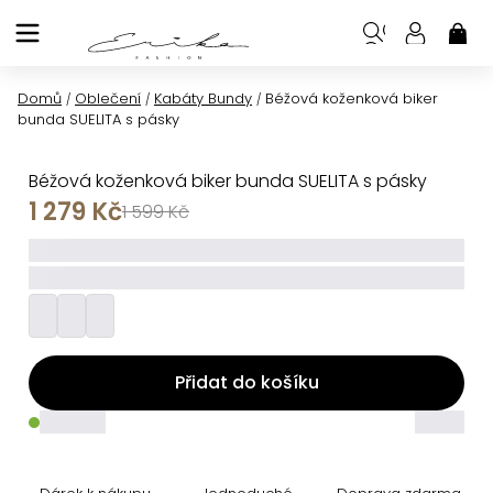
Přejít
na
NÁK
KOŠ
obsah
Domů
Oblečení
Kabáty Bundy
Béžová koženková biker
/
/
/
bunda SUELITA s pásky
Béžová koženková biker bunda SUELITA s pásky
1 279 Kč
1 599 Kč
_____
_________
Přidat do košíku
_____
_____