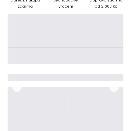
Dárek k nákupu
Jednoduché
Doprava zdarma
zdarma
vrácení
od 2 000 Kč
________
________
________