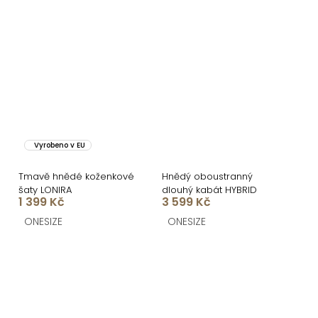
Vyrobeno v EU
Tmavě hnědé koženkové
Hnědý oboustranný
šaty LONIRA
dlouhý kabát HYBRID
1 399 Kč
3 599 Kč
ONESIZE
ONESIZE