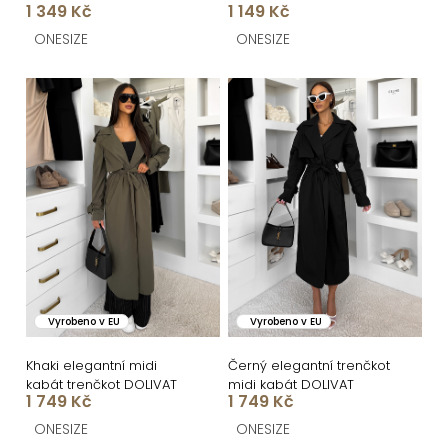
k
1 349 Kč
1 149 Kč
t
ONESIZE
ONESIZE
ů
Vyrobeno v EU
Vyrobeno v EU
Khaki elegantní midi
Černý elegantní trenčkot
kabát trenčkot DOLIVAT
midi kabát DOLIVAT
1 749 Kč
1 749 Kč
ONESIZE
ONESIZE