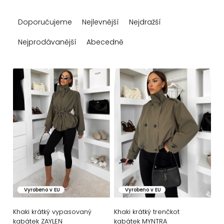
Ř
Doporučujeme
Nejlevnější
Nejdražší
a
z
Nejprodávanější
Abecedně
e
n
V
í
ý
p
p
r
i
o
s
d
p
u
r
k
o
Vyrobeno v EU
Vyrobeno v EU
t
d
ů
u
Khaki krátký vypasovaný
Khaki krátký trenčkot
kabátek ZAYLEN
kabátek MYNTRA