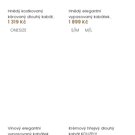
Hnědý kostkovaný
Hnědý elegantní
károvaný dlouhý kabát
vypasovaný kabátek
1 319 Kč
1 899 Kč
OPHELYN
RALORIEN
ONESIZE
S/M
M/L
Vínový elegantní
Krémový hřejivý dlouhý
vypasovaný kabátek
kabát KOUZELY