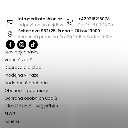
v
Z
ý
á
p
info
@
erikafashion.cz
+420216216078
p
odpovíme co nejdříve
Po-Pá: 8:00-18:00
i
Seifertova 982/25, Praha - Žižkov 13000
s
a
kamenná prodejna, Po-Pá 10-19h, So-Ne 10-18h
u
t
í
Stav objednávky
Vrácení zboží
Doprava a platba
Prodejna v Praze
Hodnocení obchodu
Obchodní podmínky
Ochrana osobních údajů
Erika Eliášová – Můj příběh
BLOG
Kariéra