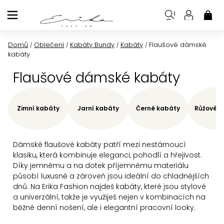
Přejít
na
NÁK
KOŠ
obsah
Domů
Oblečení
Kabáty Bundy
Kabáty
Flaušové dámské
/
/
/
/
kabáty
Flaušové dámské kabáty
Zimní kabáty
Jarní kabáty
Černé kabáty
Růžové k
Dámské flaušové kabáty patří mezi nestárnoucí
klasiku, která kombinuje eleganci, pohodlí a hřejivost.
Díky jemnému a na dotek příjemnému materiálu
působí luxusně a zároveň jsou ideální do chladnějších
dnů. Na Erika Fashion najdeš kabáty, které jsou stylové
a univerzální, takže je využiješ nejen v kombinacích na
běžné denní nošení, ale i elegantní pracovní looky.