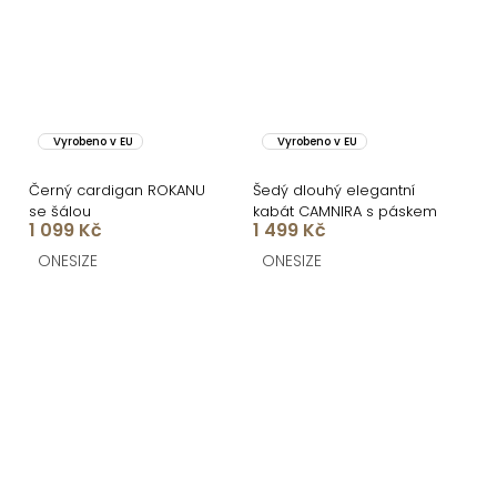
Vyrobeno v EU
Vyrobeno v EU
Černý cardigan ROKANU
Šedý dlouhý elegantní
se šálou
kabát CAMNIRA s páskem
1 099 Kč
1 499 Kč
ONESIZE
ONESIZE