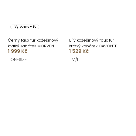
Vyrobeno v EU
Černý faux fur kožešinový
Bílý kožešinový faux fur
krátký kabátek MORVEN
krátký kabátek CAVONTE
1 999 Kč
1 529 Kč
ONESIZE
M/L