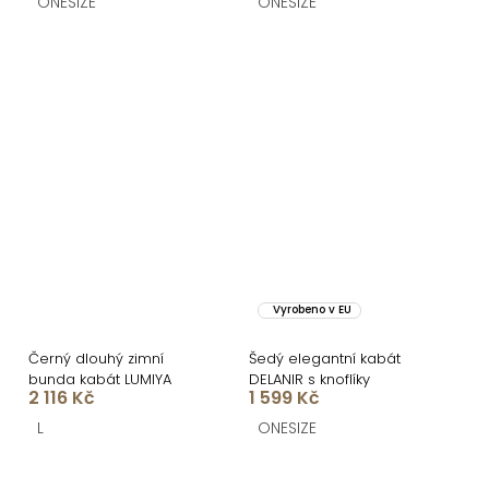
ONESIZE
ONESIZE
Vyrobeno v EU
Černý dlouhý zimní
Šedý elegantní kabát
bunda kabát LUMIYA
DELANIR s knoflíky
2 116 Kč
1 599 Kč
L
ONESIZE