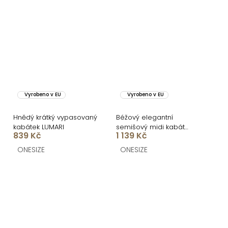
Vyrobeno v EU
Vyrobeno v EU
Hnědý krátký vypasovaný
Béžový elegantní
kabátek LUMARI
semišový midi kabát
839 Kč
1 139 Kč
AERISCA
ONESIZE
ONESIZE