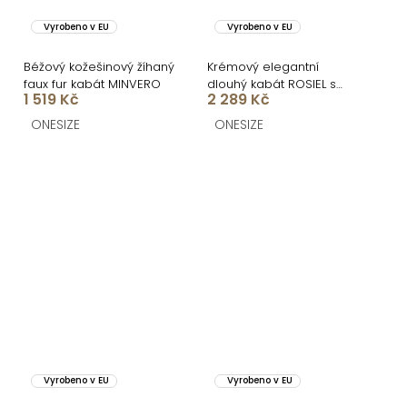
Vyrobeno v EU
Vyrobeno v EU
Béžový kožešinový žíhaný
Krémový elegantní
faux fur kabát MINVERO
dlouhý kabát ROSIEL s
1 519 Kč
2 289 Kč
kožešinkou
ONESIZE
ONESIZE
Vyrobeno v EU
Vyrobeno v EU