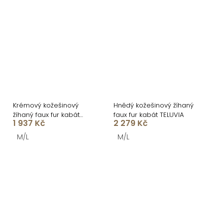
Krémový kožešinový
Hnědý kožešinový žíhaný
žíhaný faux fur kabát
faux fur kabát TELUVIA
1 937 Kč
2 279 Kč
TELUVIA
M/L
M/L