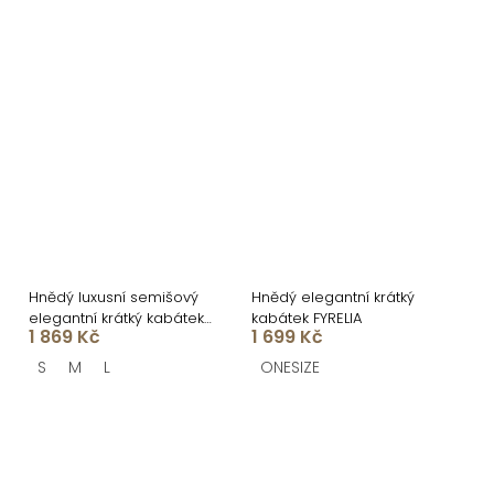
Hnědý luxusní semišový
Hnědý elegantní krátký
elegantní krátký kabátek
kabátek FYRELIA
1 869 Kč
1 699 Kč
DRIFER
S
M
L
ONESIZE