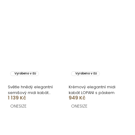
Vyrobeno v EU
Vyrobeno v EU
Světle hnědý elegantní
Krémový elegantní midi
semišový midi kabát
kabát LOPANI s páskem
1 139 Kč
949 Kč
AERISCA
ONESIZE
ONESIZE