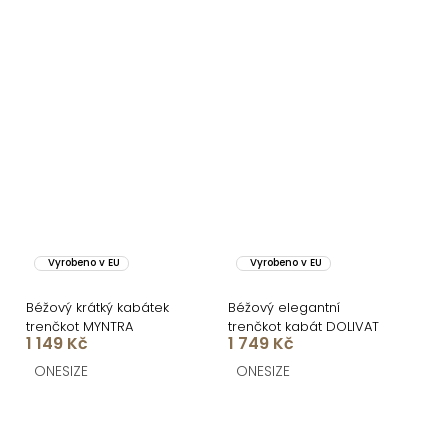
Vyrobeno v EU
Vyrobeno v EU
Béžový krátký kabátek
Béžový elegantní
trenčkot MYNTRA
trenčkot kabát DOLIVAT
1 149 Kč
1 749 Kč
ONESIZE
ONESIZE