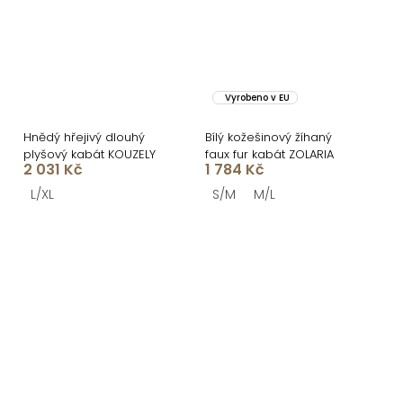
Vyrobeno v EU
Hnědý hřejivý dlouhý
Bílý kožešinový žíhaný
plyšový kabát KOUZELY
faux fur kabát ZOLARIA
2 031 Kč
1 784 Kč
L/XL
S/M
M/L