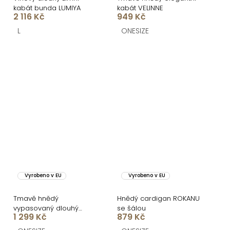
kabát bunda LUMIYA
kabát VELINNE
2 116 Kč
949 Kč
L
ONESIZE
Vyrobeno v EU
Vyrobeno v EU
Tmavě hnědý
Hnědý cardigan ROKANU
vypasovaný dlouhý
se šálou
1 299 Kč
879 Kč
elegantní kabát SAVOIA