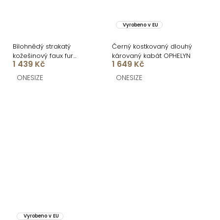
Vyrobeno v EU
Bílohnědý strakatý
Černý kostkovaný dlouhý
kožešinový faux fur
károvaný kabát OPHELYN
1 439 Kč
1 649 Kč
kabátek HAVELIN
ONESIZE
ONESIZE
Vyrobeno v EU