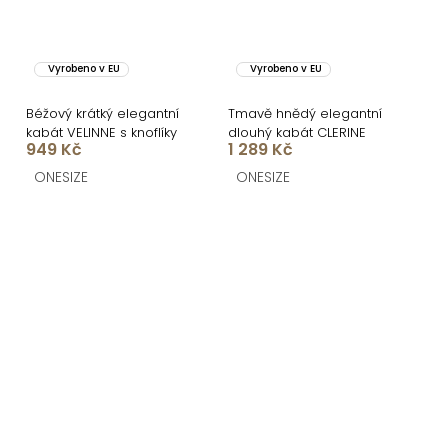
Vyrobeno v EU
Vyrobeno v EU
Béžový krátký elegantní
Tmavě hnědý elegantní
kabát VELINNE s knoflíky
dlouhý kabát CLERINE
949 Kč
1 289 Kč
ONESIZE
ONESIZE