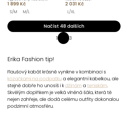
1 899 Kč
2 031 Kč
RALORIEN
S/M
M/L
L/XL
Načíst 48 dalších
O
1
3
S
v
t
l
r
á
Erika Fashion tip!
á
d
n
Flaušový kabát krásně vynikne v kombinaci s
a
k
kozačkami na podpatku
a elegantní kabelkou, ale
c
o
stejně dobře ho unosíš i k
džínám
a
teniskám
.
v
í
Skvělým doplňkem je velká vlněná šála, která tě
á
p
nejen zahřeje, ale dodá celému outfity dokonalou
n
r
podzimní atmosféru.
í
v
k
y