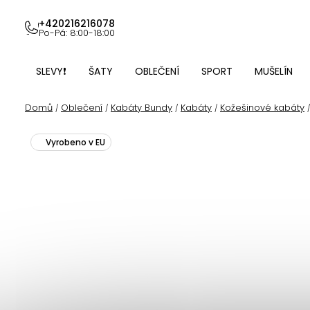
Přejít
na
+420216216078
Po-Pá: 8:00-18:00
obsah
SLEVY❗
ŠATY
OBLEČENÍ
SPORT
MUŠELÍN
Domů
Oblečení
Kabáty Bundy
Kabáty
Kožešinové kabáty
/
/
/
/
/
Vyrobeno v EU