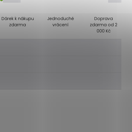
Dárek k nákupu
Jednoduché
Doprava
zdarma
vrácení
zdarma od 2
000 Kč
________
________
________