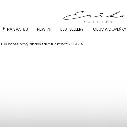
💐 NA SVATBU
NEW IN!
BESTSELLERY
OBUV A DOPLŇKY
Bílý kožešinový žíhaný faux fur kabát ZOLARIA