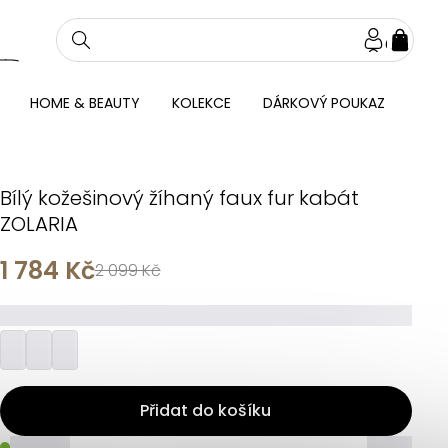
NÁKU
KOŠÍ
HOME & BEAUTY
KOLEKCE
DÁRKOVÝ POUKAZ
Bílý kožešinový žíhaný faux fur kabát
ZOLARIA
1 784 Kč
2 099 Kč
_________
Přidat do košíku
_____
_____