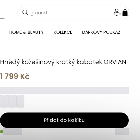
NÁKU
KOŠÍ
HOME & BEAUTY
KOLEKCE
DÁRKOVÝ POUKAZ
Hnědý kožešinový krátký kabátek ORVIAN
1 799 Kč
_________
Přidat do košíku
_____
_____