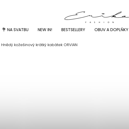
💐 NA SVATBU
NEW IN!
BESTSELLERY
OBUV A DOPLŇKY
Hnědý kožešinový krátký kabátek ORVIAN