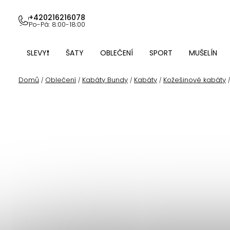
Přejít
na
+420216216078
Po-Pá: 8:00-18:00
obsah
SLEVY❗
ŠATY
OBLEČENÍ
SPORT
MUŠELÍN
Domů
Oblečení
Kabáty Bundy
Kabáty
Kožešinové kabáty
/
/
/
/
/