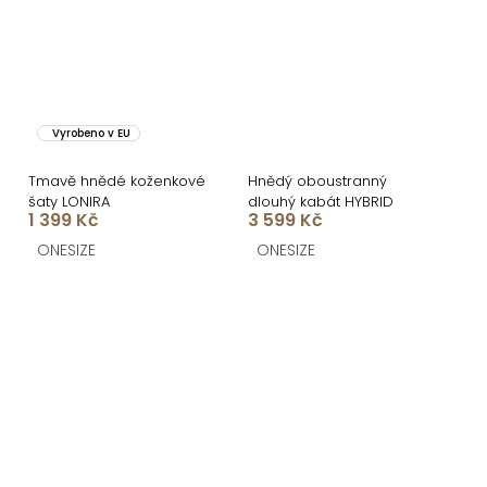
Vyrobeno v EU
Tmavě hnědé koženkové
Hnědý oboustranný
šaty LONIRA
dlouhý kabát HYBRID
1 399 Kč
3 599 Kč
ONESIZE
ONESIZE