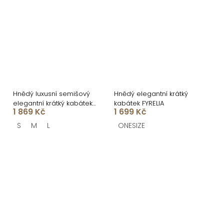
Hnědý luxusní semišový
Hnědý elegantní krátký
elegantní krátký kabátek
kabátek FYRELIA
1 869 Kč
1 699 Kč
DRIFER
S
M
L
ONESIZE