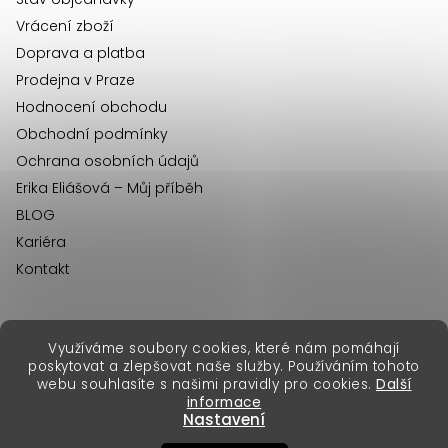
í
Vrácení zboží
Doprava a platba
Prodejna v Praze
Hodnocení obchodu
Obchodní podmínky
Ochrana osobních údajů
Erika Eliášová – Můj příběh
BLOG
Kariéra
Kontakt
Využíváme soubory cookies, které nám pomáhají
erikafashion.sk
poskytovat a zlepšovat naše služby. Používáním tohoto
Copyright 2026
Erika Fashion
. Všechna práva vyhrazena.
webu souhlasíte s našimi pravidly pro cookies.
Další
Vytvořil Shoptet Premium
&
informace
Nastavení