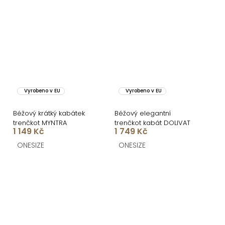
Vyrobeno v EU
Vyrobeno v EU
Béžový krátký kabátek
Béžový elegantní
trenčkot MYNTRA
trenčkot kabát DOLIVAT
1 149 Kč
1 749 Kč
ONESIZE
ONESIZE