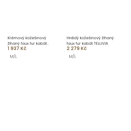
Krémový kožešinový
Hnědý kožešinový žíhaný
žíhaný faux fur kabát
faux fur kabát TELUVIA
1 937 Kč
2 279 Kč
TELUVIA
M/L
M/L