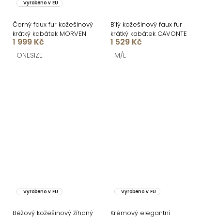
Vyrobeno v EU
Černý faux fur kožešinový
Bílý kožešinový faux fur
krátký kabátek MORVEN
krátký kabátek CAVONTE
1 999 Kč
1 529 Kč
ONESIZE
M/L
Vyrobeno v EU
Vyrobeno v EU
Béžový kožešinový žíhaný
Krémový elegantní