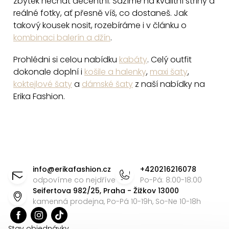
zbytek nechat decentní. Sázíme na kvalitní střihy a
i
reálné fotky, ať přesně víš, co dostaneš. Jak
s
takový kousek nosit, rozebíráme i v článku o
u
kombinaci balerín a džín
.
Prohlédni si celou nabídku
kabáty
. Celý outfit
dokonale doplní i
košile a halenky
,
maxi šaty
,
koktejlové šaty
a
dámské šaty
z naší nabídky na
Erika Fashion.
Z
á
info
@
erikafashion.cz
+420216216078
p
odpovíme co nejdříve
Po-Pá: 8:00-18:00
Seifertova 982/25, Praha - Žižkov 13000
a
kamenná prodejna, Po-Pá 10-19h, So-Ne 10-18h
t
Stav objednávky