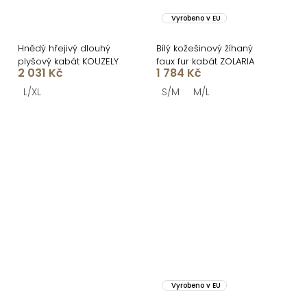
Vyrobeno v EU
Hnědý hřejivý dlouhý
Bílý kožešinový žíhaný
plyšový kabát KOUZELY
faux fur kabát ZOLARIA
2 031 Kč
1 784 Kč
L/XL
S/M
M/L
Vyrobeno v EU