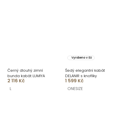
Vyrobeno v EU
Černý dlouhý zimní
Šedý elegantní kabát
bunda kabát LUMIYA
DELANIR s knoflíky
2 116 Kč
1 599 Kč
L
ONESIZE