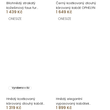
Bílohnědý strakatý
Černý kostkovaný dlouhý
kožešinový faux fur
károvaný kabát OPHELYN
1 439 Kč
1 649 Kč
kabátek HAVELIN
ONESIZE
ONESIZE
Vyrobeno v EU
Hnědý kostkovaný
Hnědý elegantní
károvaný dlouhý kabát
vypasovaný kabátek
1 319 Kč
1 899 Kč
OPHELYN
RALORIEN