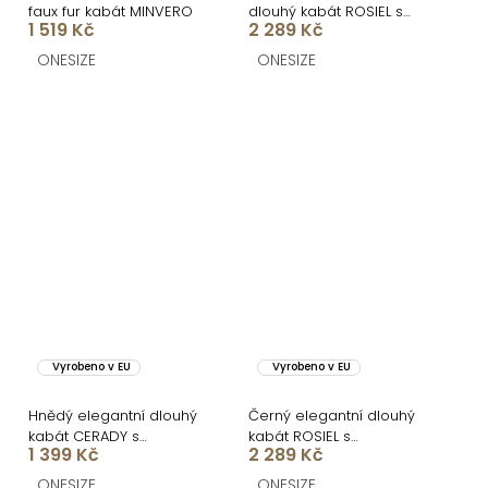
faux fur kabát MINVERO
dlouhý kabát ROSIEL s
1 519 Kč
2 289 Kč
kožešinkou
ONESIZE
ONESIZE
Vyrobeno v EU
Vyrobeno v EU
Hnědý elegantní dlouhý
Černý elegantní dlouhý
kabát CERADY s
kabát ROSIEL s
1 399 Kč
2 289 Kč
opaskem
kožešinkou
ONESIZE
ONESIZE