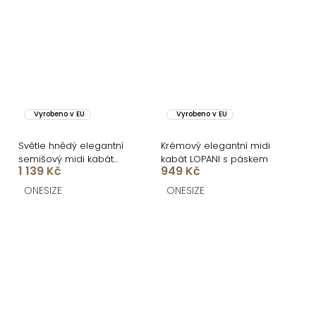
Vyrobeno v EU
Vyrobeno v EU
Světle hnědý elegantní
Krémový elegantní midi
semišový midi kabát
kabát LOPANI s páskem
1 139 Kč
949 Kč
AERISCA
ONESIZE
ONESIZE