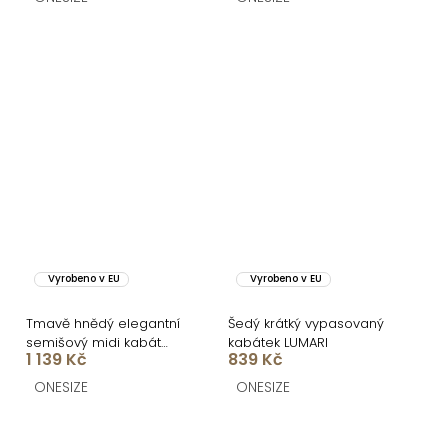
Vyrobeno v EU
Vyrobeno v EU
Tmavě hnědý elegantní
Šedý krátký vypasovaný
semišový midi kabát
kabátek LUMARI
1 139 Kč
839 Kč
AERISCA
ONESIZE
ONESIZE