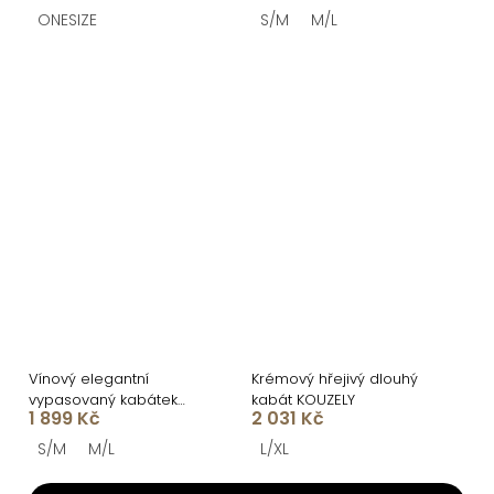
ONESIZE
S/M
M/L
Vínový elegantní
Krémový hřejivý dlouhý
vypasovaný kabátek
kabát KOUZELY
1 899 Kč
2 031 Kč
RALORIEN
S/M
M/L
L/XL