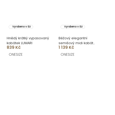
Vyrobeno v EU
Vyrobeno v EU
Hnědý krátký vypasovaný
Béžový elegantní
kabátek LUMARI
semišový midi kabát
839 Kč
1 139 Kč
AERISCA
ONESIZE
ONESIZE