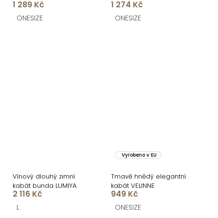
1 289 Kč
1 274 Kč
ONESIZE
ONESIZE
Vyrobeno v EU
Vínový dlouhý zimní
Tmavě hnědý elegantní
kabát bunda LUMIYA
kabát VELINNE
2 116 Kč
949 Kč
L
ONESIZE