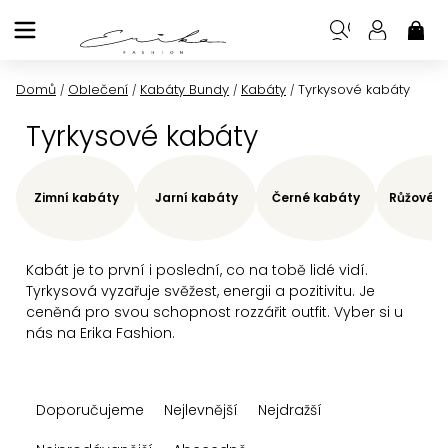
Přejít
na
NÁK
KOŠ
obsah
Domů
Oblečení
Kabáty Bundy
Kabáty
Tyrkysové kabáty
/
/
/
/
Tyrkysové kabáty
Zimní kabáty
Jarní kabáty
Černé kabáty
Růžové k
Kabát je to první i poslední, co na tobě lidé vidí.
Tyrkysová vyzařuje svěžest, energii a pozitivitu. Je
ceněná pro svou schopnost rozzářit outfit. Vyber si u
nás na Erika Fashion.
Ř
Doporučujeme
Nejlevnější
Nejdražší
a