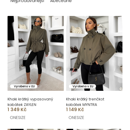
z
Nejprodávanější
Abecedně
e
n
V
í
ý
p
p
r
i
o
s
d
p
u
r
k
o
Vyrobeno v EU
Vyrobeno v EU
t
d
ů
u
Khaki krátký vypasovaný
Khaki krátký trenčkot
kabátek ZAYLEN
kabátek MYNTRA
k
1 349 Kč
1 149 Kč
t
ONESIZE
ONESIZE
ů