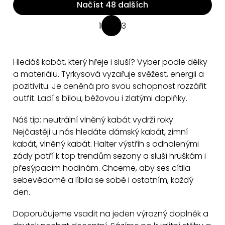
Načíst 48 dalších
O
1
3
S
v
t
l
r
á
Hledáš kabát, který hřeje i sluší? Vyber podle délky
á
d
a materiálu. Tyrkysová vyzařuje svěžest, energii a
n
a
pozitivitu. Je ceněná pro svou schopnost rozzářit
k
outfit. Ladí s bílou, béžovou i zlatými doplňky.
c
o
v
í
Náš tip: neutrální vlněný kabát vydrží roky.
á
p
Nejčastěji u nás hledáte dámský kabát, zimní
n
r
kabát, vlněný kabát. Halter výstřih s odhalenými
í
v
zády patří k top trendům sezony a sluší hruškám i
k
přesýpacím hodinám. Chceme, aby ses cítila
y
sebevědomě a líbila se sobě i ostatním, každý
v
den.
ý
Doporučujeme vsadit na jeden výrazný doplněk a
p