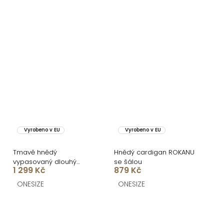
Vyrobeno v EU
Vyrobeno v EU
Tmavě hnědý
Hnědý cardigan ROKANU
vypasovaný dlouhý
se šálou
1 299 Kč
879 Kč
elegantní kabát SAVOIA
ONESIZE
ONESIZE