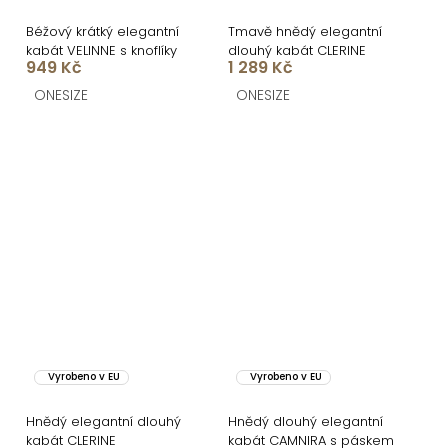
Béžový krátký elegantní
Tmavě hnědý elegantní
kabát VELINNE s knoflíky
dlouhý kabát CLERINE
949 Kč
1 289 Kč
ONESIZE
ONESIZE
Vyrobeno v EU
Vyrobeno v EU
Hnědý elegantní dlouhý
Hnědý dlouhý elegantní
kabát CLERINE
kabát CAMNIRA s páskem