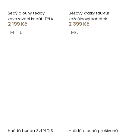
Šedý dlouhý teddy
Béžový krátký fauxfur
zavazovací kabát LEYLA
kožešinový kabátek
2 199 Kč
2 399 Kč
KIRIAK
M
L
M/L
Hnědá bunda 3v1 YLDIS
Hnědá dlouhá prošívaná