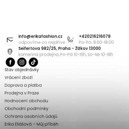
O
v
l
á
Z
d
á
info
@
erikafashion.cz
+420216216078
a
p
odpovíme co nejdříve
Po-Pá: 8:00-18:00
c
Seifertova 982/25, Praha - Žižkov 13000
a
í
kamenná prodejna, Po-Pá 10-19h, So-Ne 10-18h
t
p
r
í
Stav objednávky
v
Vrácení zboží
k
Doprava a platba
y
Prodejna v Praze
v
Hodnocení obchodu
ý
Obchodní podmínky
p
Ochrana osobních údajů
i
Erika Eliášová – Můj příběh