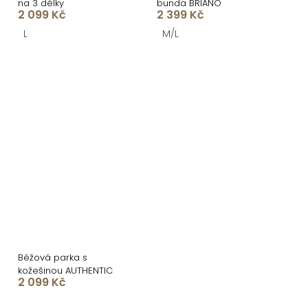
na 3 délky
bunda BRIANO
2 099 Kč
2 399 Kč
L
M/L
Béžová parka s
kožešinou AUTHENTIC
2 099 Kč