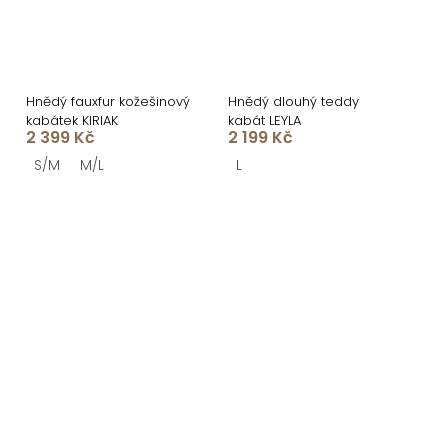
Hnědý fauxfur kožešinový
Hnědý dlouhý teddy
kabátek KIRIAK
kabát LEYLA
2 399 Kč
2 199 Kč
S/M
M/L
L