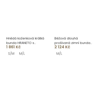
Hnědá koženková krátká
Béžová dlouhá
bunda HRANETO s
prošívaná zimní bunda
1 861 Kč
2 124 Kč
páskem
TAREVO s kožíškem
S/M
M/L
M/L