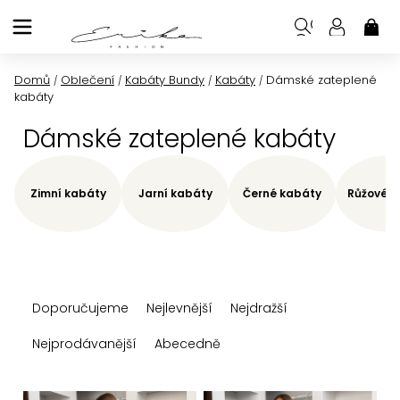
Přejít
na
NÁK
KOŠ
obsah
Domů
Oblečení
Kabáty Bundy
Kabáty
Dámské zateplené
/
/
/
/
kabáty
Dámské zateplené kabáty
Zimní kabáty
Jarní kabáty
Černé kabáty
Růžové k
Ř
Doporučujeme
Nejlevnější
Nejdražší
a
z
Nejprodávanější
Abecedně
e