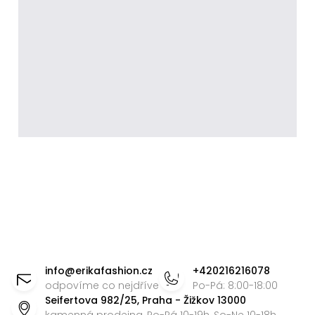
Z
á
info
@
erikafashion.cz
+420216216078
p
odpovíme co nejdříve
Po-Pá: 8:00-18:00
Seifertova 982/25, Praha - Žižkov 13000
a
kamenná prodejna, Po-Pá 10-19h, So-Ne 10-18h