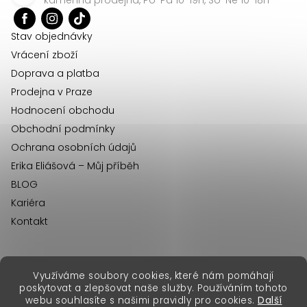
t
í
Stav objednávky
Vrácení zboží
Doprava a platba
Prodejna v Praze
Hodnocení obchodu
Obchodní podmínky
Ochrana osobních údajů
Erika Eliášová – Můj příběh
BLOG
Kariéra
Kontakt
Využíváme soubory cookies, které nám pomáhají
erikafashion.sk
poskytovat a zlepšovat naše služby. Používáním tohoto
Copyright 2026
Erika Fashion
. Všechna práva vyhrazena.
webu souhlasíte s našimi pravidly pro cookies.
Další