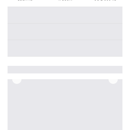
________
________
________