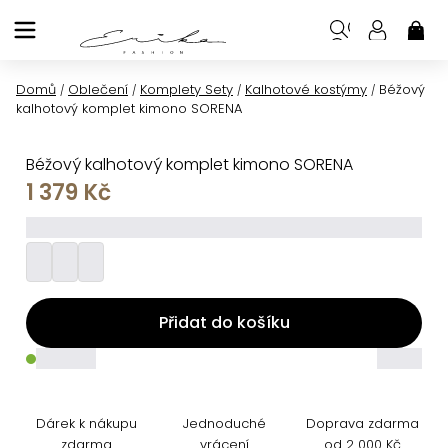
Přejít
na
NÁK
KOŠ
obsah
Domů
Oblečení
Komplety Sety
Kalhotové kostýmy
Béžový
/
/
/
/
kalhotový komplet kimono SORENA
Béžový kalhotový komplet kimono SORENA
1 379 Kč
_________
Přidat do košíku
_____
_____
Dárek k nákupu
Jednoduché
Doprava zdarma
zdarma
vrácení
od 2 000 Kč