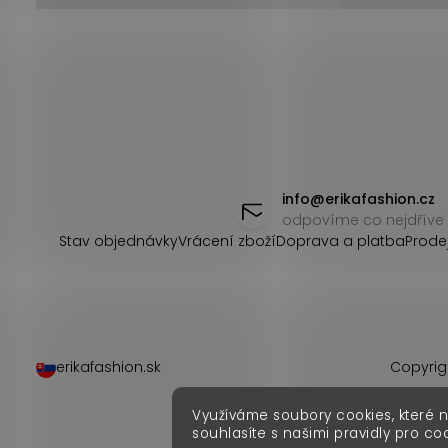
Z
á
info
@
erikafashion.cz
odpovíme co nejdříve
p
Stav objednávky
Vrácení zboží
Doprava a platba
Prode
a
t
í
erikafashion.sk
Copyrig
Využíváme soubory cookies, které 
souhlasíte s našimi pravidly pro co