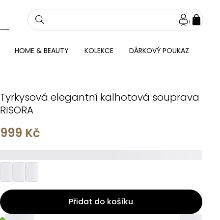
NÁKU
KOŠÍ
HOME & BEAUTY
KOLEKCE
DÁRKOVÝ POUKAZ
Tyrkysová elegantní kalhotová souprava
RISORA
999 Kč
_________
Přidat do košíku
_____
_____