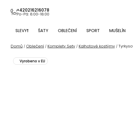
Přejít
na
+420216216078
Po-Pá: 8:00-18:00
obsah
SLEVY❗
ŠATY
OBLEČENÍ
SPORT
MUŠELÍN
Domů
Oblečení
Komplety Sety
Kalhotové kostýmy
Tyrkyso
/
/
/
/
Vyrobeno v EU