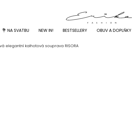
💐 NA SVATBU
NEW IN!
BESTSELLERY
OBUV A DOPLŇKY
vá elegantní kalhotová souprava RISORA