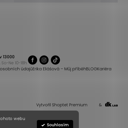
v 13000
 So-Ne 10-18h
osobních údajů
Erika Eliášová – Můj příběh
BLOG
Kariéra
Vytvořil Shoptet Premium
&
 tohoto webu
Souhlasím