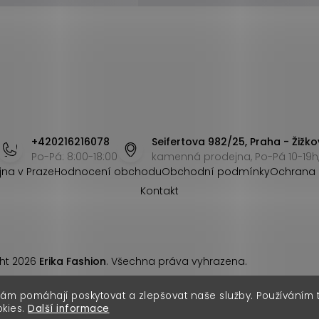
+420216216078
Seifertova 982/25, Praha - Žižko
Po-Pá: 8:00-18:00
kamenná prodejna, Po-Pá 10-19h,
jna v Praze
Hodnocení obchodu
Obchodní podmínky
Ochrana 
Kontakt
ht 2026
Erika Fashion
. Všechna práva vyhrazena.
nám pomáhají poskytovat a zlepšovat naše služby. Používáním
okies.
Další informace