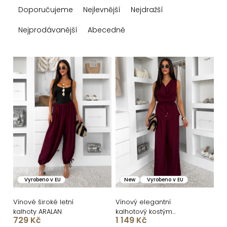
Doporučujeme
Nejlevnější
Nejdražší
a
z
Nejprodávanější
Abecedně
e
n
V
í
ý
p
p
r
i
o
s
d
p
u
r
k
o
Vyrobeno v EU
New
Vyrobeno v EU
t
d
ů
u
Vínové široké letní
Vínový elegantní
kalhoty ARALAN
kalhotový kostým
k
729 Kč
1 149 Kč
STRENEA