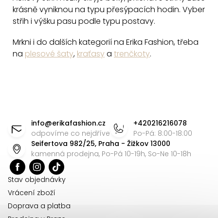
krásně vyniknou na typu přesýpacích hodin. Vyber
střih i výšku pasu podle typu postavy.
Mrkni i do dalších kategorií na Erika Fashion, třeba
na
plesové šaty
,
kraťasy
a
trenčkoty
.
Z
á
info
@
erikafashion.cz
+420216216078
p
odpovíme co nejdříve
Po-Pá: 8:00-18:00
Seifertova 982/25, Praha - Žižkov 13000
a
kamenná prodejna, Po-Pá 10-19h, So-Ne 10-18h
t
í
Stav objednávky
Vrácení zboží
Doprava a platba