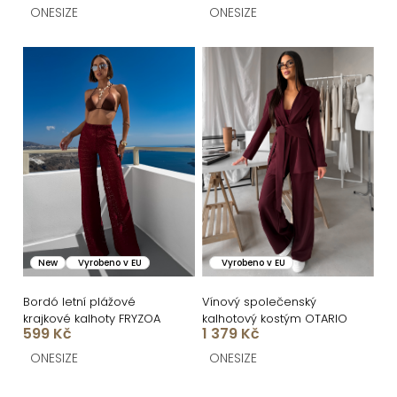
t
ONESIZE
ONESIZE
ů
New
Vyrobeno v EU
Vyrobeno v EU
Bordó letní plážové
Vínový společenský
krajkové kalhoty FRYZOA
kalhotový kostým OTARIO
599 Kč
1 379 Kč
ONESIZE
ONESIZE