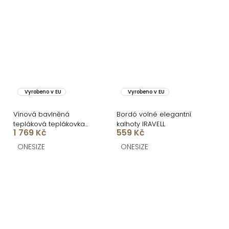
Vyrobeno v EU
Vyrobeno v EU
Vínová bavlněná
Bordó volné elegantní
tepláková teplákovka
kalhoty IRAVELL
1 769 Kč
559 Kč
souprava WENARI
ONESIZE
ONESIZE