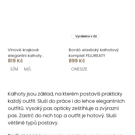
Vyrobeno v EU
Vínové krajkové
Bordó elastický kalhotový
elegantní kalhoty
komplet FELUREATY
819 Kč
899 Kč
FYNORIA
S/M
M/L
ONESIZE
O
v
Kalhoty jsou základ, na kterém postavíš prakticky
l
každý outfit. Sluší do práce i do lehce elegantních
á
outfitů. Vysoký pas opticky zeštíhluje a zvýrazní
d
pas. Zastrč do nich top a outfit je hotový. Sluší
a
většině typů postavy.
c