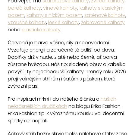
Podívej se i na
starorůžové kalhoty
,
zvířecí kalhoty
,
í
bordó kalhoty
,
vínové kalhoty
,
kalhoty s klasickým
p
pasem
,
kalhoty s nízkým pasem
,
saténové kalhoty
,
r
vzdušné kalhoty
,
lesklé kalhoty
,
žebrované kalhoty
v
nebo
elastické kalhoty
.
k
y
Červená je barva vášně, síly a sebevědomí.
v
Vyzařuje energii a zaručeně tě odliší od davu.
ý
Doplňky drž v nude, zlaté nebo černé, ať barva
p
zůstane hvězdou. Náš tip: sladěná obuv a kabelka
i
povýší i ty nejjednodušší kalhoty. Trendy roku 2026
přejí volnějším střihům i šatům s páskem, které
s
zvýrazní pas.
u
Pro inspiraci mrkni i do našeho článku o
našich
nejkrásnějších družičkách
na blogu Erika Fashion.
Erika Fashion tip: k výraznému kousku vol decentní
šperky a naopak.
Áčkový střih hezky skryje boky, přiléhavé střihy zase