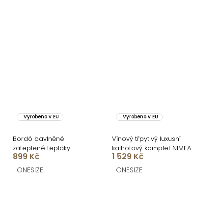
Vyrobeno v EU
Vyrobeno v EU
Bordó bavlněné
Vínový třpytivý luxusní
zateplené tepláky
kalhotový komplet NIMEA
899 Kč
1 529 Kč
TAVELYS
ONESIZE
ONESIZE