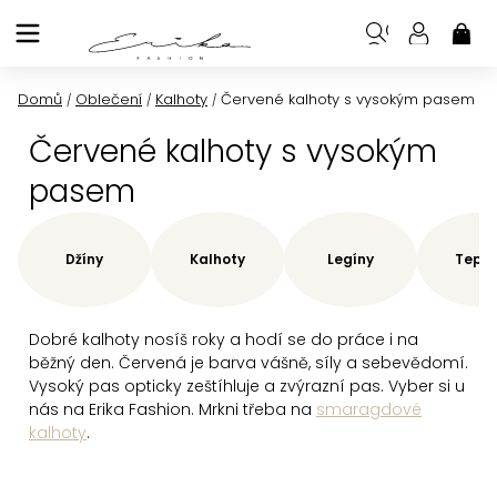
Přejít
na
NÁK
KOŠ
obsah
Domů
Oblečení
Kalhoty
Červené kalhoty s vysokým pasem
/
/
/
Červené kalhoty s vysokým
pasem
Džíny
Kalhoty
Legíny
Teplá
Dobré kalhoty nosíš roky a hodí se do práce i na
běžný den. Červená je barva vášně, síly a sebevědomí.
Vysoký pas opticky zeštíhluje a zvýrazní pas. Vyber si u
nás na Erika Fashion. Mrkni třeba na
smaragdové
kalhoty
.
Ř