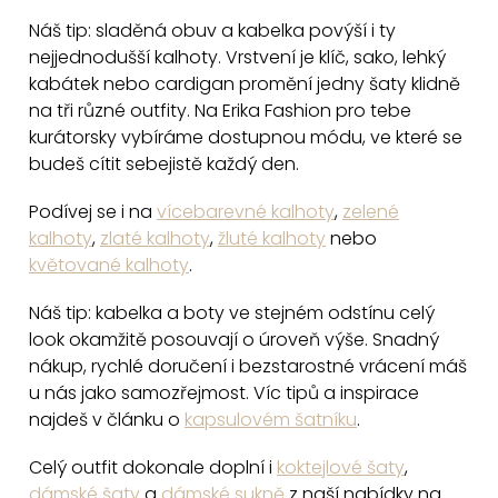
í
Náš tip: sladěná obuv a kabelka povýší i ty
p
nejjednodušší kalhoty. Vrstvení je klíč, sako, lehký
r
kabátek nebo cardigan promění jedny šaty klidně
v
na tři různé outfity. Na Erika Fashion pro tebe
k
kurátorsky vybíráme dostupnou módu, ve které se
y
budeš cítit sebejistě každý den.
v
ý
Podívej se i na
vícebarevné kalhoty
,
zelené
p
kalhoty
,
zlaté kalhoty
,
žluté kalhoty
nebo
i
květované kalhoty
.
s
Náš tip: kabelka a boty ve stejném odstínu celý
u
look okamžitě posouvají o úroveň výše. Snadný
nákup, rychlé doručení i bezstarostné vrácení máš
u nás jako samozřejmost. Víc tipů a inspirace
najdeš v článku o
kapsulovém šatníku
.
Celý outfit dokonale doplní i
koktejlové šaty
,
dámské šaty
a
dámské sukně
z naší nabídky na