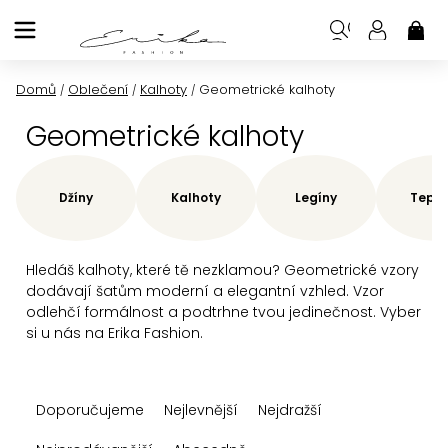
Přejít
na
NÁK
KOŠ
obsah
Domů
Oblečení
Kalhoty
Geometrické kalhoty
/
/
/
Geometrické kalhoty
Džíny
Kalhoty
Legíny
Teplá
Hledáš kalhoty, které tě nezklamou? Geometrické vzory
dodávají šatům moderní a elegantní vzhled. Vzor
odlehčí formálnost a podtrhne tvou jedinečnost. Vyber
si u nás na Erika Fashion.
Ř
Doporučujeme
Nejlevnější
Nejdražší
a