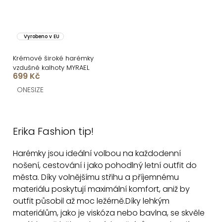
Vyrobeno v EU
Krémové široké harémky
vzdušné kalhoty MYRAEL
699 Kč
ONESIZE
O
v
Erika Fashion tip!
l
á
Harémky jsou ideální volbou na každodenní
d
nošení, cestování i jako pohodlný letní outfit do
a
města. Díky volnějšímu střihu a příjemnému
c
materiálu poskytují maximální komfort, aniž by
í
outfit působil až moc ležérně.
Díky lehkým
p
materiálům, jako je viskóza nebo bavlna, se skvěle