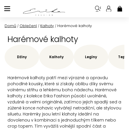
Přejít
na
NÁK
KOŠ
obsah
Domů
Oblečení
Kalhoty
Harémové kalhoty
/
/
/
Harémové kalhoty
Džíny
Kalhoty
Legíny
Teplá
Harémové kalhoty patří mezi výrazné a opravdu
pohodlné kousky, které si získaly oblibu díky svému
volnému střihu a lehkému boho nádechu. Harémové
kalhoty z kolekce Erika Fashion působí uvolněně,
vzdušně a velmi originálně, zatímco jejich spadlý sed a
zúžené konce nohavic vytvářejí netradiční, ale stylovou
siluetu. Harémky jsou letní klahoty ideální na
dovolenou v kombinaci s jednoduchým tílkem nebo
crop topem.
Tím vyvážíš volnější spodní část a