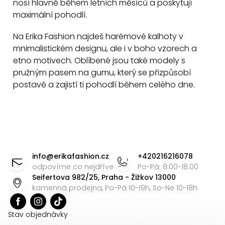
nosí hlavně během letních měsíců a poskytují
r
maximální pohodlí.
v
k
Na Erika Fashion najdeš harémové kalhoty
v
y
mnimalistickém designu, ale i v boho vzorech a
v
etno motivech. Oblíbené jsou také modely s
ý
pružným pasem na gumu, který se přizpůsobí
p
postavě a zajistí ti pohodlí během celého dne.
i
s
u
Z
á
info
@
erikafashion.cz
+420216216078
p
odpovíme co nejdříve
Po-Pá: 8:00-18:00
Seifertova 982/25, Praha - Žižkov 13000
a
kamenná prodejna, Po-Pá 10-19h, So-Ne 10-18h
t
í
Stav objednávky