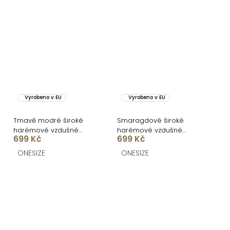
Vyrobeno v EU
Vyrobeno v EU
Tmavě modré široké
Smaragdové široké
harémové vzdušné
harémové vzdušné
699 Kč
699 Kč
kalhoty MYRAEL
kalhoty MYRAEL
ONESIZE
ONESIZE