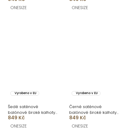
ONESIZE
ONESIZE
Vyrobeno v EU
Vyrobeno v EU
Šedé saténové
Černé saténové
balónové široké kalhoty
balónové široké kalhoty
849 Kč
849 Kč
KALLOS
KALLOS
ONESIZE
ONESIZE