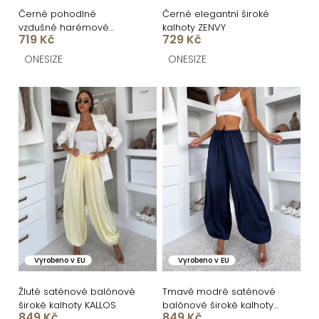
ů
u
Černé pohodlné
Černé elegantní široké
vzdušné harémové
kalhoty ZENVY
k
719 Kč
729 Kč
balonové kalhoty JOVIRA
t
ONESIZE
ONESIZE
ů
Vyrobeno v EU
Vyrobeno v EU
Žluté saténové balónové
Tmavě modré saténové
široké kalhoty KALLOS
balónové široké kalhoty
849 Kč
849 Kč
KALLOS