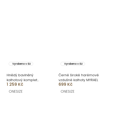
Vyrobeno v EU
Vyrobeno v EU
Hnědý bavlněný
Černé široké harémové
kalhotový komplet
vzdušné kalhoty MYRAEL
1 259 Kč
699 Kč
MOCHACA
ONESIZE
ONESIZE