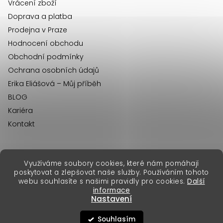
Vrácení zboží
Doprava a platba
Prodejna v Praze
Hodnocení obchodu
Obchodní podmínky
Ochrana osobních údajů
Erika Eliášová – Můj příběh
BLOG
Kariéra
Kontakt
Využíváme soubory cookies, které nám pomáhají
erikafashion.sk
poskytovat a zlepšovat naše služby. Používáním tohoto
Copyright 2026
Erika Fashion
. Všechna práva vyhrazena.
webu souhlasíte s našimi pravidly pro cookies.
Další
Vytvořil Shoptet Premium
&
informace
Nastavení
Souhlasím