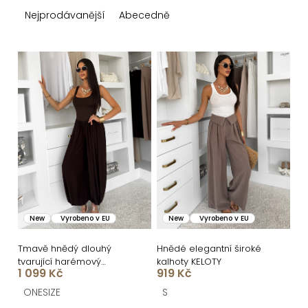
z
Nejprodávanější
Abecedně
e
n
V
í
ý
p
p
r
i
o
s
d
p
u
r
k
o
New
Vyrobeno v EU
New
Vyrobeno v EU
t
d
ů
u
Tmavě hnědý dlouhý
Hnědé elegantní široké
tvarující harémový
kalhoty KELOTY
k
1 099 Kč
919 Kč
overal AZURIO
t
ONESIZE
S