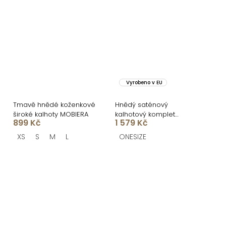
Vyrobeno v EU
Tmavě hnědé koženkové
Hnědý saténový
široké kalhoty MOBIERA
kalhotový komplet
899 Kč
1 579 Kč
TRENIVA
XS
S
M
L
ONESIZE