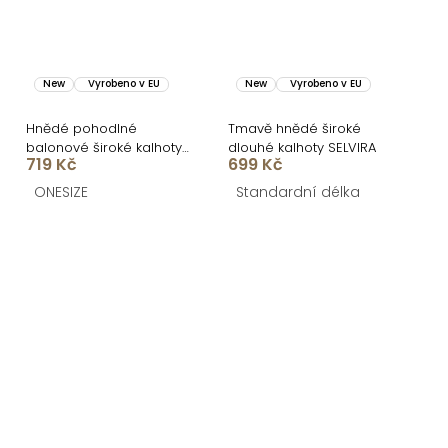
New
Vyrobeno v EU
New
Vyrobeno v EU
Hnědé pohodlné
Tmavě hnědé široké
balonové široké kalhoty
dlouhé kalhoty SELVIRA
719 Kč
699 Kč
JOVIRA
ONESIZE
Standardní délka