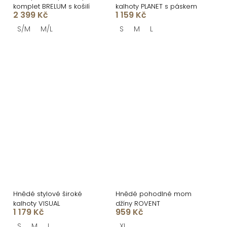
komplet BRELUM s košilí
kalhoty PLANET s páskem
2 399 Kč
1 159 Kč
S/M
M/L
S
M
L
Hnědé stylové široké
Hnědé pohodlné mom
kalhoty VISUAL
džíny ROVENT
1 179 Kč
959 Kč
S
M
L
XL