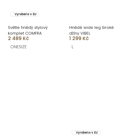
Vyrobeno v EU
Světle hnědý stylový
Hnědé wide leg široké
komplet COMFRA
džíny VIBEL
2 489 Kč
1 299 Kč
ONESIZE
L
Vyrobeno v EU