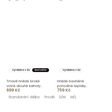
Vyrobeno v EU
Bestseller
Vyrobeno v EU
Tmavě hnědé široké
Hnědé bavlněné
volné dlouhé kalhoty
pohodlné tepláky
699 Kč
759 Kč
OLVIRA
MOTION
Standardní délka
Prodloužená délka
S/M
M/L