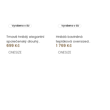
Vyrobeno v EU
Vyrobeno v EU
Tmavě hnědý elegantní
Hnědá bavlněná
společenský dlouhý
tepláková oversized
699 Kč
1 769 Kč
overal DULEMAR
souprava WENARI
ONESIZE
ONESIZE