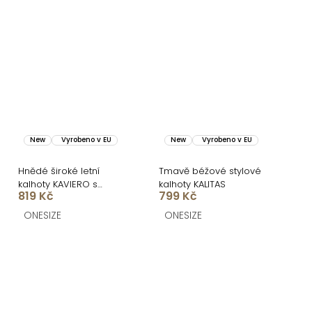
New
Vyrobeno v EU
New
Vyrobeno v EU
Hnědé široké letní
Tmavě béžové stylové
kalhoty KAVIERO s
kalhoty KALITAS
819 Kč
799 Kč
vysokým pasem
ONESIZE
ONESIZE