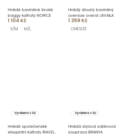
Hnědé bavlněné široké
Hnědý dlouhý bavlněný
baggy kalhoty NOIRCE
oversize overal JAVAILA
1 104 Kč
1 359 Kč
S/M
M/L
ONESIZE
Vyrobeno v EU
Vyrobeno v EU
Hnědé společenské
Hnědá stylová saténová
elegantní kalhoty IRAVELL
souprava BRANYA