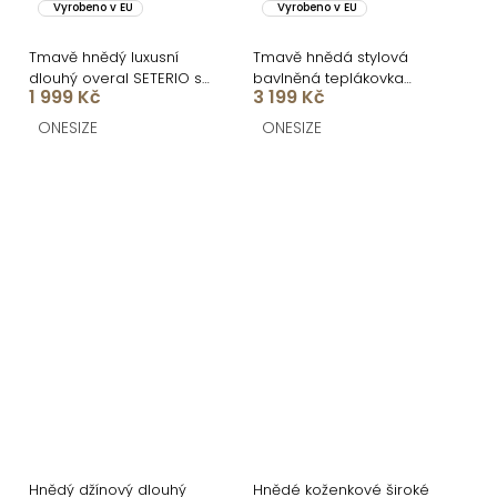
Vyrobeno v EU
Vyrobeno v EU
Tmavě hnědý luxusní
Tmavě hnědá stylová
dlouhý overal SETERIO se
bavlněná teplákovka
1 999 Kč
3 199 Kč
širokými nohavicemi
ADELLINE
ONESIZE
ONESIZE
Hnědý džínový dlouhý
Hnědé koženkové široké