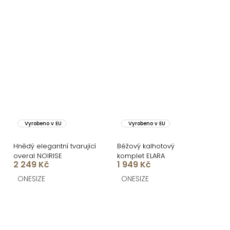
Vyrobeno v EU
Vyrobeno v EU
Hnědý elegantní tvarující
Béžový kalhotový
overal NOIRISE
komplet ELARA
2 249 Kč
1 949 Kč
ONESIZE
ONESIZE