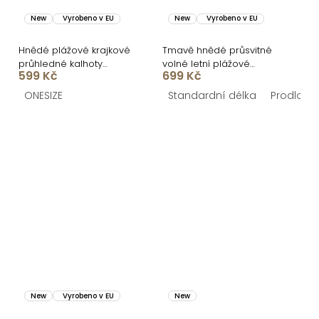
New
Vyrobeno v EU
New
Vyrobeno v EU
Hnědé plážové krajkové
Tmavě hnědé průsvitné
průhledné kalhoty
volné letní plážové
599 Kč
699 Kč
FRYZOA přes plavky
kalhoty AZURE na plavky
ONESIZE
Standardní délka
Prodlouž
New
Vyrobeno v EU
New