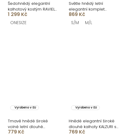
Šedohnědý elegantní
Světle hnědý letní
kalhotový kostým RAVIEL
elegantní komplet
1 299 Kč
869 Kč
s vestou
LEONAR
ONESIZE
S/M
M/L
Vyrobeno v EU
Vyrobeno v EU
Tmavě hnědé široké
Hnědé elegantní široké
volné letní dlouhé
dlouhé kalhoty KALZURI s
779 Kč
769 Kč
kalhoty VIVIENNE
páskem