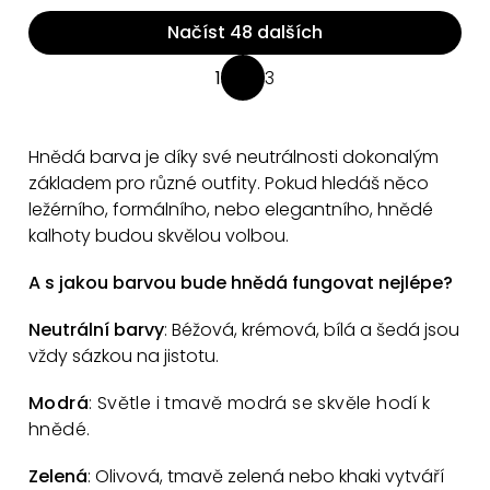
Načíst 48 dalších
O
1
3
S
v
t
l
r
á
Hnědá barva je díky své neutrálnosti dokonalým
á
d
základem pro různé outfity. Pokud hledáš něco
n
a
ležérního, formálního, nebo elegantního, hnědé
k
kalhoty budou skvělou volbou.
c
o
v
í
A s jakou barvou bude hnědá fungovat nejlépe?
á
p
n
r
Neutrální barvy
: Béžová, krémová, bílá a šedá jsou
í
v
vždy sázkou na jistotu.
k
Modrá
: Světle i tmavě modrá se skvěle hodí k
y
hnědé.
v
ý
Zelená
: Olivová, tmavě zelená nebo khaki vytváří