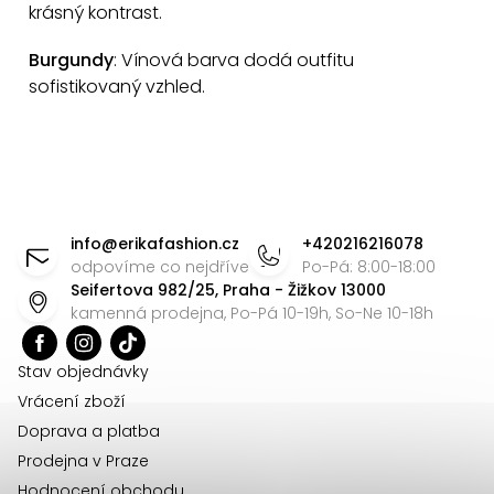
p
krásný kontrast.
i
s
Burgundy
: Vínová barva dodá outfitu
sofistikovaný vzhled.
u
Z
á
info
@
erikafashion.cz
+420216216078
p
odpovíme co nejdříve
Po-Pá: 8:00-18:00
Seifertova 982/25, Praha - Žižkov 13000
a
kamenná prodejna, Po-Pá 10-19h, So-Ne 10-18h
t
í
Stav objednávky
Vrácení zboží
Doprava a platba
Prodejna v Praze
Hodnocení obchodu