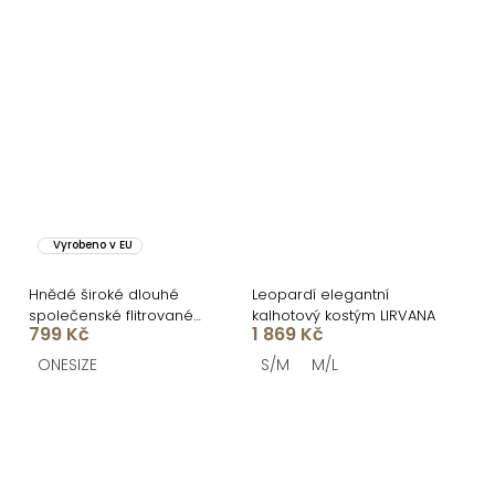
Vyrobeno v EU
Hnědé široké dlouhé
Leopardí elegantní
společenské flitrované
kalhotový kostým LIRVANA
799 Kč
1 869 Kč
kalhoty NULDIRA
ONESIZE
S/M
M/L