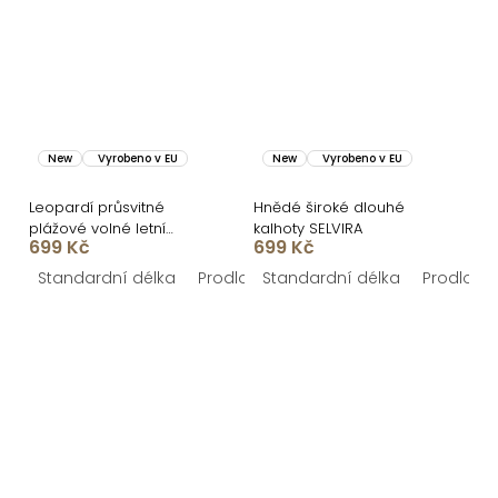
New
Vyrobeno v EU
New
Vyrobeno v EU
Leopardí průsvitné
Hnědé široké dlouhé
plážové volné letní
kalhoty SELVIRA
699 Kč
699 Kč
kalhoty AZURE
Standardní délka
Prodloužená délka
Standardní délka
Prodlouž