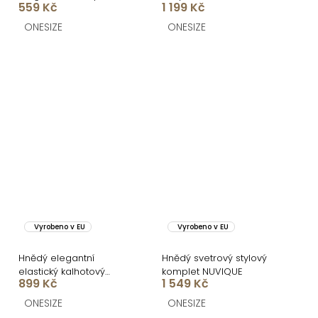
559 Kč
1 199 Kč
s vlečkou
ONESIZE
ONESIZE
Vyrobeno v EU
Vyrobeno v EU
Hnědý elegantní
Hnědý svetrový stylový
elastický kalhotový
komplet NUVIQUE
899 Kč
1 549 Kč
komplet FELUREATY
ONESIZE
ONESIZE