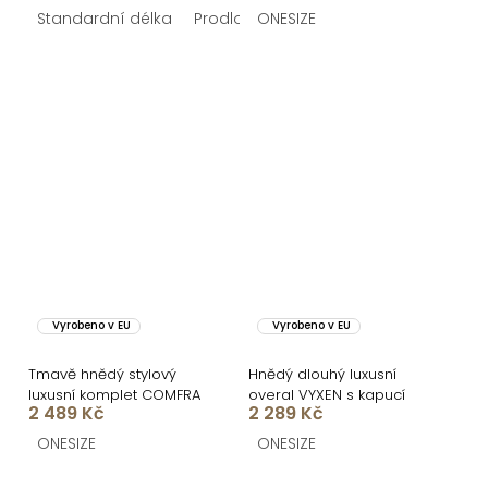
Standardní délka
Prodloužená délka
ONESIZE
Vyrobeno v EU
Vyrobeno v EU
Tmavě hnědý stylový
Hnědý dlouhý luxusní
luxusní komplet COMFRA
overal VYXEN s kapucí
2 489 Kč
2 289 Kč
ONESIZE
ONESIZE