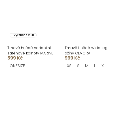
Vyrobeno v EU
Tmavě hnědé variabilní
Tmavě hnědé wide leg
saténové kalhoty MARINE
džíny CEVORA
599 Kč
999 Kč
ONESIZE
XS
S
M
L
XL