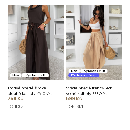
ů
New
Vyrobeno v EU
New
Vyrobeno v EU
Předobjednávka
Tmavě hnědé široké
Světle hnědé trendy letní
dlouhé kalhoty KALONY s
volné kalhoty PEROLY s
759 Kč
599 Kč
páskem
rozparky
ONESIZE
ONESIZE