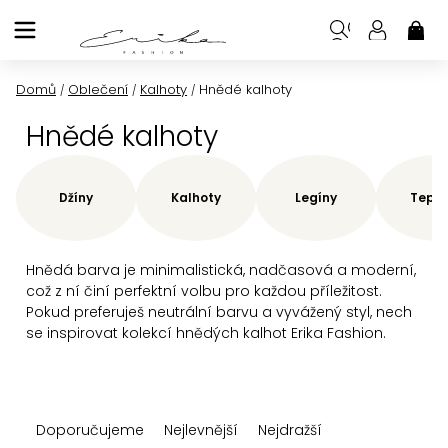
Přejít
na
NÁK
KOŠ
obsah
Domů
Oblečení
Kalhoty
Hnědé kalhoty
/
/
/
Hnědé kalhoty
Džíny
Kalhoty
Legíny
Teplá
Hnědá barva je minimalistická, nadčasová a moderní,
což z ní činí perfektní volbu pro každou příležitost.
Pokud preferuješ neutrální barvu a vyvážený styl, nech
se inspirovat kolekcí hnědých kalhot Erika Fashion.
Ř
Doporučujeme
Nejlevnější
Nejdražší
a