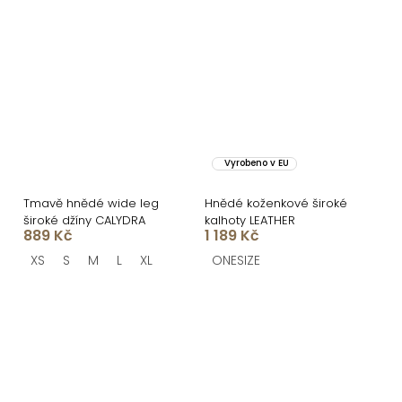
Vyrobeno v EU
Tmavě hnědé wide leg
Hnědé koženkové široké
široké džíny CALYDRA
kalhoty LEATHER
889 Kč
1 189 Kč
XS
S
M
L
XL
ONESIZE