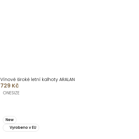
Vínové široké letní kalhoty ARALAN
729 Kč
ONESIZE
New
Vyrobeno v EU