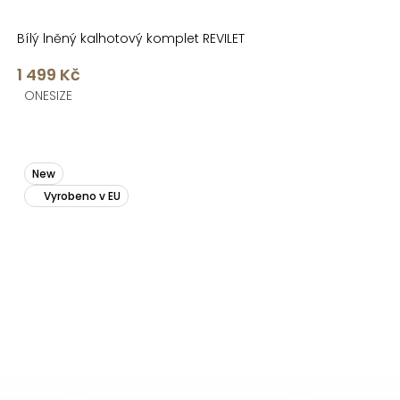
Bílý lněný kalhotový komplet REVILET
1 499 Kč
ONESIZE
New
Vyrobeno v EU