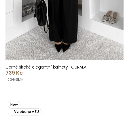
Černé široké elegantní kalhoty TOURALA
739 Kč
ONESIZE
New
Vyrobeno v EU