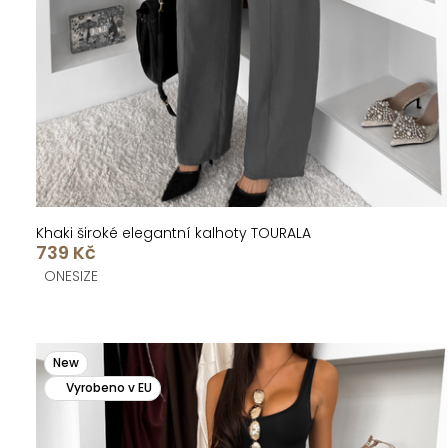
u
d
k
u
t
k
ů
t
ů
Khaki široké elegantní kalhoty TOURALA
739 Kč
ONESIZE
New
Vyrobeno v EU