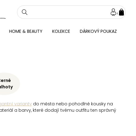
NÁKU
KOŠÍ
HOME & BEAUTY
KOLEKCE
DÁRKOVÝ POUKAZ
Černé
alhoty
gantní varianty
do města nebo pohodlné kousky na
materiál a barvy, které dodají tvému outfitu ten správný