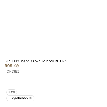
Bílé 100% lněné široké kalhoty BELLINA
999 Kč
ONESIZE
New
Vyrobeno v EU