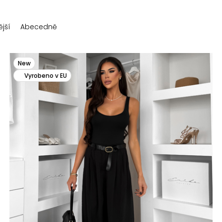
jší
Abecedně
New
Vyrobeno v EU