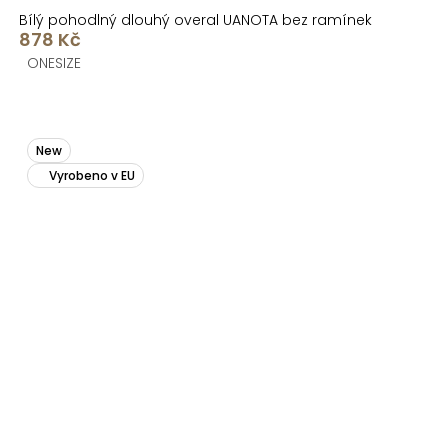
Bílý pohodlný dlouhý overal UANOTA bez ramínek
878 Kč
ONESIZE
New
Vyrobeno v EU