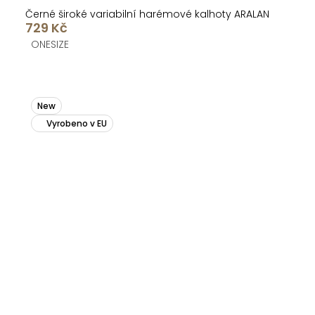
Černé široké variabilní harémové kalhoty ARALAN
729 Kč
ONESIZE
New
Vyrobeno v EU