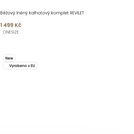
Béžový lněný kalhotový komplet REVILET
1 499 Kč
ONESIZE
New
Vyrobeno v EU