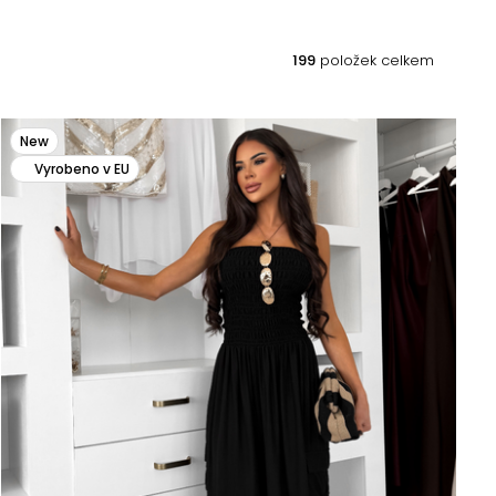
199
položek celkem
New
Vyrobeno v EU