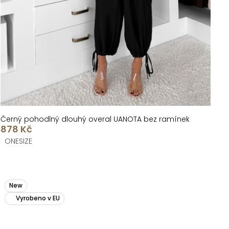
Černý pohodlný dlouhý overal UANOTA bez ramínek
878 Kč
ONESIZE
New
Vyrobeno v EU