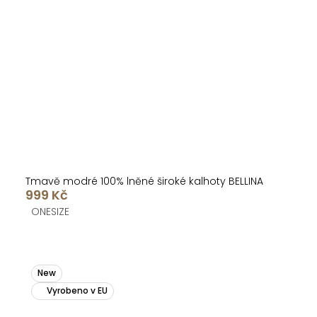
Tmavě modré 100% lněné široké kalhoty BELLINA
999 Kč
ONESIZE
New
Vyrobeno v EU