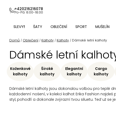
Přejít
na
+420216216078
Po-Pá: 8:00-18:00
obsah
SLEVY❗
ŠATY
OBLEČENÍ
SPORT
MUŠELÍN
Domů
Oblečení
Kalhoty
Kalhoty
Dámské letní kalhoty
/
/
/
/
Dámské letní kalhot
Koženkové
Široké
Elegantní
Cargo
kalhoty
kalhoty
kalhoty
kalhoty
Dámské
letní kalhoty jsou dokonalou volbou pro teplé dn
každodenní nošení, v kolekci kalhot Erika Fashion najdeš pe
styl, pohodlí a dokonale zvýrazní tvou siluetu. Teď už se je