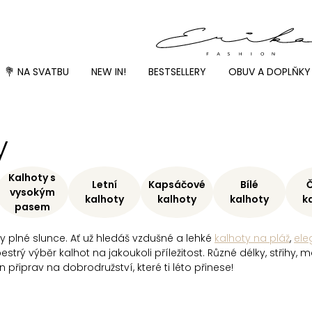
💐 NA SVATBU
NEW IN!
BESTSELLERY
OBUV A DOPLŇKY
y
Kalhoty s
Letní
Kapsáčové
Bílé
vysokým
kalhoty
kalhoty
kalhoty
k
pasem
y plné slunce. Ať už hledáš vzdušné a lehké
kalhoty na pláž
,
ele
strý výběr kalhot na jakoukoli příležitost. Různé délky, střihy, 
n připrav na dobrodružství, které ti léto přinese!