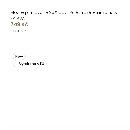
Modré pruhované 95% bavlněné široké letní kalhoty
KYTAVA
749 Kč
ONESIZE
New
Vyrobeno v EU