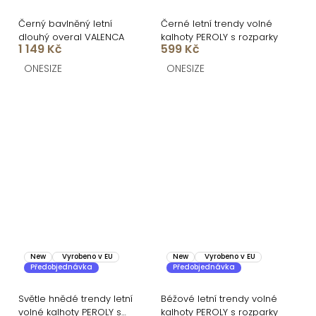
Černý bavlněný letní
Černé letní trendy volné
dlouhý overal VALENCA
kalhoty PEROLY s rozparky
1 149 Kč
599 Kč
ONESIZE
ONESIZE
New
Vyrobeno v EU
New
Vyrobeno v EU
Předobjednávka
Předobjednávka
Světle hnědé trendy letní
Béžové letní trendy volné
volné kalhoty PEROLY s
kalhoty PEROLY s rozparky