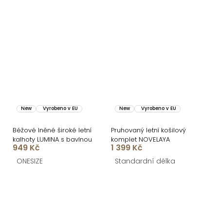
New
Vyrobeno v EU
New
Vyrobeno v EU
Béžové lněné široké letní
Pruhovaný letní košilový
kalhoty LUMINA s bavlnou
komplet NOVELAYA
949 Kč
1 399 Kč
ONESIZE
Standardní délka