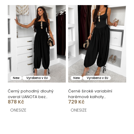
ů
New
Vyrobeno v EU
New
Vyrobeno v EU
Černý pohodlný dlouhý
Černé široké variabilní
overal UANOTA bez
harémové kalhoty
878 Kč
729 Kč
ramínek
ARALAN
ONESIZE
ONESIZE