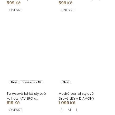
599 Kč
599 Kč
rozparky
ONESIZE
ONESIZE
New
Vyrobeno v EU
New
Tyrkysové lehké stylové
Modré barrel stylové
kalhoty KAVIERO s
široké džíny DIAMONY
819 Kč
1 099 Kč
vysokým pasem
ONESIZE
S
M
L