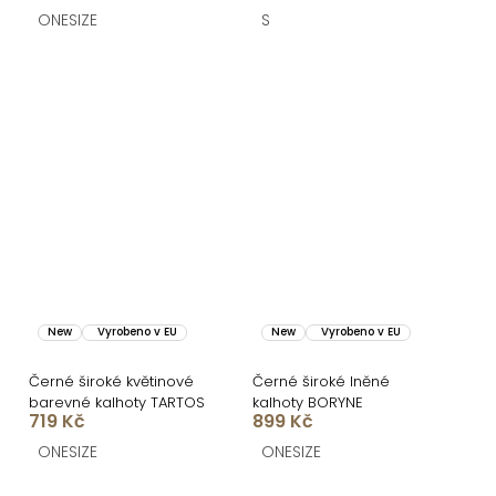
ONESIZE
S
New
Vyrobeno v EU
New
Vyrobeno v EU
Černé široké květinové
Černé široké lněné
barevné kalhoty TARTOS
kalhoty BORYNE
719 Kč
899 Kč
ONESIZE
ONESIZE