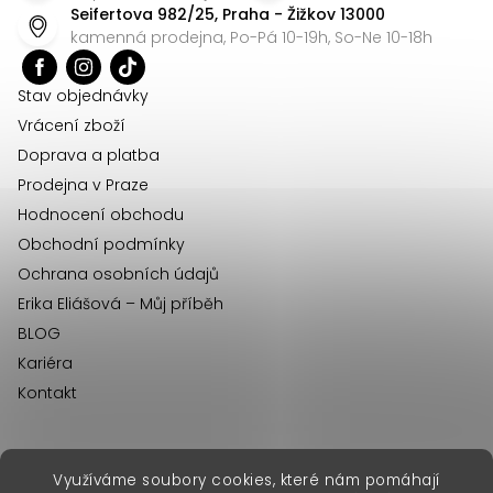
Seifertova 982/25, Praha - Žižkov 13000
a
kamenná prodejna, Po-Pá 10-19h, So-Ne 10-18h
t
í
Stav objednávky
Vrácení zboží
Doprava a platba
Prodejna v Praze
Hodnocení obchodu
Obchodní podmínky
Ochrana osobních údajů
Erika Eliášová – Můj příběh
BLOG
Kariéra
Kontakt
Využíváme soubory cookies, které nám pomáhají
erikafashion.sk