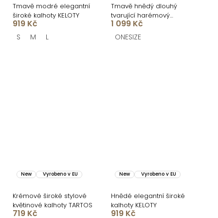
Tmavě modré elegantní
Tmavě hnědý dlouhý
široké kalhoty KELOTY
tvarující harémový
919 Kč
1 099 Kč
overal AZURIO
S
M
L
ONESIZE
New
Vyrobeno v EU
New
Vyrobeno v EU
Krémové široké stylové
Hnědé elegantní široké
květinové kalhoty TARTOS
kalhoty KELOTY
719 Kč
919 Kč