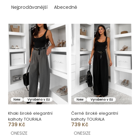
z
Nejprodávanější
Abecedně
e
n
V
í
ý
p
p
r
i
o
s
d
p
u
r
k
o
New
Vyrobeno v EU
New
Vyrobeno v EU
t
d
ů
u
Khaki široké elegantní
Černé široké elegantní
kalhoty TOURALA
kalhoty TOURALA
k
739 Kč
739 Kč
t
ONESIZE
ONESIZE