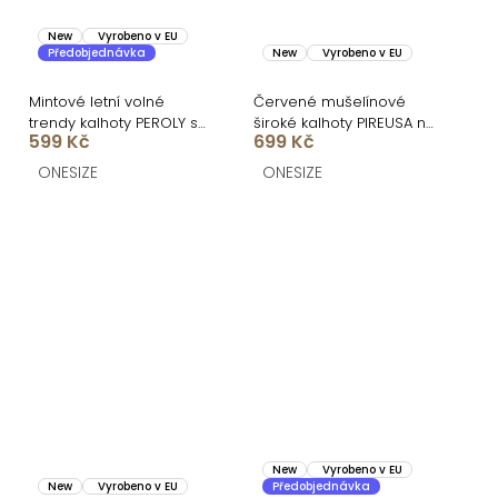
New
Vyrobeno v EU
Předobjednávka
New
Vyrobeno v EU
Mintové letní volné
Červené mušelínové
trendy kalhoty PEROLY s
široké kalhoty PIREUSA na
599 Kč
699 Kč
rozparky
šňůrku
ONESIZE
ONESIZE
New
Vyrobeno v EU
New
Vyrobeno v EU
Předobjednávka