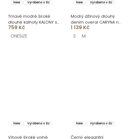
New
Vyrobeno v EU
New
Vyrobeno v EU
Tmavě modré široké
Modrý džínový dlouhý
dlouhé kalhoty KALONY s
denim overal CARYNA na
759 Kč
1 139 Kč
páskem
ramínka
ONESIZE
S
M
New
Vyrobeno v EU
New
Vyrobeno v EU
Vínové široké volné
Černý elegantní