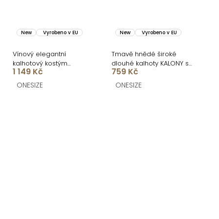
New
Vyrobeno v EU
New
Vyrobeno v EU
Vínový elegantní
Tmavě hnědé široké
kalhotový kostým
dlouhé kalhoty KALONY s
1 149 Kč
759 Kč
STRENEA
páskem
ONESIZE
ONESIZE