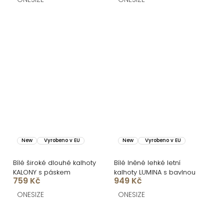
New
Vyrobeno v EU
New
Vyrobeno v EU
Bílé široké dlouhé kalhoty
Bílé lněné lehké letní
KALONY s páskem
kalhoty LUMINA s bavlnou
759 Kč
949 Kč
ONESIZE
ONESIZE