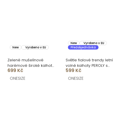
New
Vyrobeno v EU
New
Vyrobeno v EU
Předobjednávka
Zelené mušelínové
Světle fialové trendy letní
harémové široké kalhoty
volné kalhoty PEROLY s
699 Kč
599 Kč
PIREUSA
rozparky
ONESIZE
ONESIZE