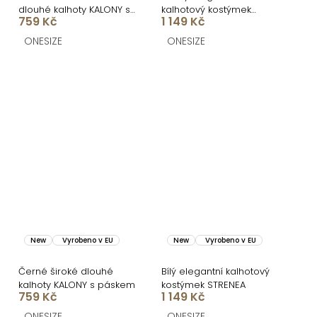
dlouhé kalhoty KALONY s
kalhotový kostýmek
759 Kč
1 149 Kč
páskem
STRENEA
ONESIZE
ONESIZE
New
Vyrobeno v EU
New
Vyrobeno v EU
Černé široké dlouhé
Bílý elegantní kalhotový
kalhoty KALONY s páskem
kostýmek STRENEA
759 Kč
1 149 Kč
ONESIZE
ONESIZE