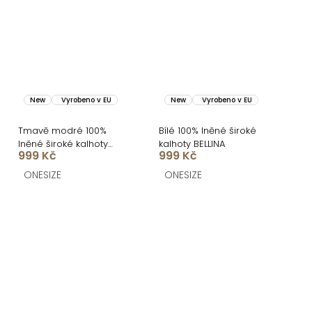
New
Vyrobeno v EU
New
Vyrobeno v EU
Tmavě modré 100%
Bílé 100% lněné široké
lněné široké kalhoty
kalhoty BELLINA
999 Kč
999 Kč
BELLINA
ONESIZE
ONESIZE