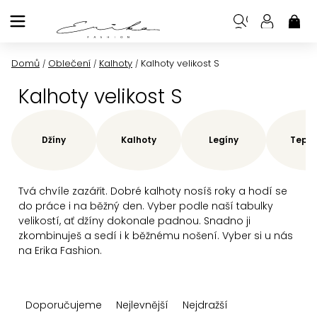
Přejít
na
NÁK
KOŠ
obsah
Domů
Oblečení
Kalhoty
Kalhoty velikost S
/
/
/
Kalhoty velikost S
Džíny
Kalhoty
Legíny
Teplá
Tvá chvíle zazářit. Dobré kalhoty nosíš roky a hodí se
do práce i na běžný den. Vyber podle naší tabulky
velikostí, ať džíny dokonale padnou. Snadno ji
zkombinuješ a sedí i k běžnému nošení. Vyber si u nás
na Erika Fashion.
Ř
Doporučujeme
Nejlevnější
Nejdražší
a