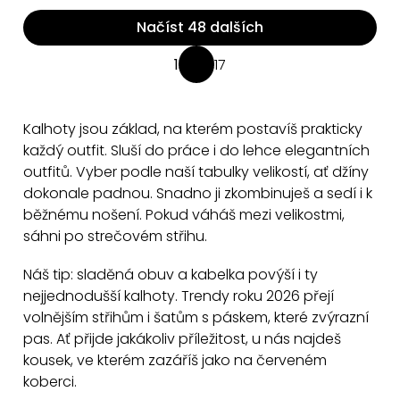
Načíst 48 dalších
O
1
17
S
v
t
l
r
á
Kalhoty jsou základ, na kterém postavíš prakticky
á
d
každý outfit. Sluší do práce i do lehce elegantních
n
a
outfitů. Vyber podle naší tabulky velikostí, ať džíny
k
dokonale padnou. Snadno ji zkombinuješ a sedí i k
c
o
běžnému nošení. Pokud váháš mezi velikostmi,
v
í
sáhni po strečovém střihu.
á
p
n
r
Náš tip: sladěná obuv a kabelka povýší i ty
í
v
nejjednodušší kalhoty. Trendy roku 2026 přejí
k
volnějším střihům i šatům s páskem, které zvýrazní
y
pas. Ať přijde jakákoliv příležitost, u nás najdeš
v
kousek, ve kterém zazáříš jako na červeném
ý
koberci.