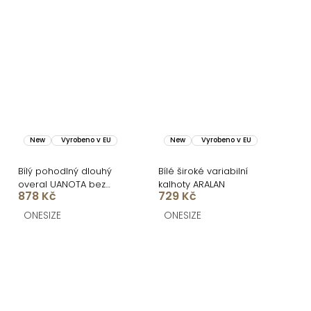
New
Vyrobeno v EU
New
Vyrobeno v EU
Bílý pohodlný dlouhý
Bílé široké variabilní
overal UANOTA bez
kalhoty ARALAN
878 Kč
729 Kč
ramínek
ONESIZE
ONESIZE