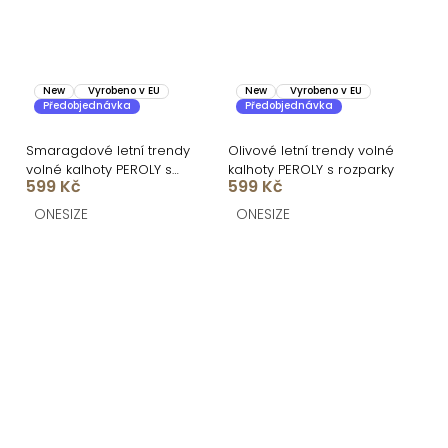
New
Vyrobeno v EU
New
Vyrobeno v EU
Předobjednávka
Předobjednávka
Smaragdové letní trendy
Olivové letní trendy volné
volné kalhoty PEROLY s
kalhoty PEROLY s rozparky
599 Kč
599 Kč
rozparky
ONESIZE
ONESIZE