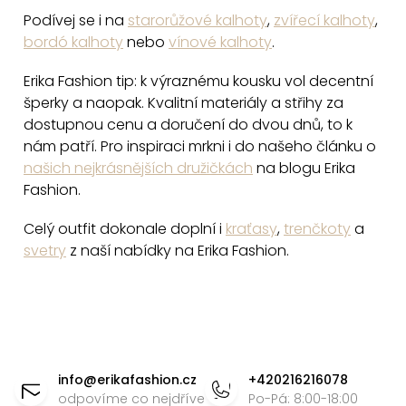
p
Podívej se i na
starorůžové kalhoty
,
zvířecí kalhoty
,
i
bordó kalhoty
nebo
vínové kalhoty
.
s
u
Erika Fashion tip: k výraznému kousku vol decentní
šperky a naopak. Kvalitní materiály a střihy za
dostupnou cenu a doručení do dvou dnů, to k
nám patří. Pro inspiraci mrkni i do našeho článku o
našich nejkrásnějších družičkách
na blogu Erika
Fashion.
Celý outfit dokonale doplní i
kraťasy
,
trenčkoty
a
svetry
z naší nabídky na Erika Fashion.
Z
á
info
@
erikafashion.cz
+420216216078
p
odpovíme co nejdříve
Po-Pá: 8:00-18:00