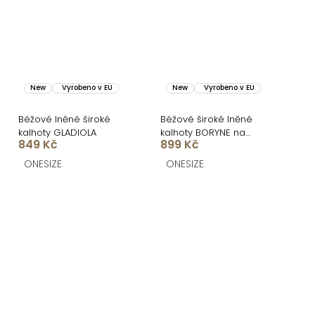
New
Vyrobeno v EU
New
Vyrobeno v EU
Béžové lněné široké
Béžové široké lněné
kalhoty GLADIOLA
kalhoty BORYNE na
849 Kč
899 Kč
šňůrku
ONESIZE
ONESIZE