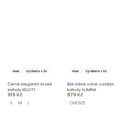
New
Vyrobeno v EU
New
Vyrobeno v EU
Černé elegantní široké
Bílé lněné volné culottes
kalhoty KELOTY
kalhoty ILUMINA
919 Kč
879 Kč
S
M
L
ONESIZE