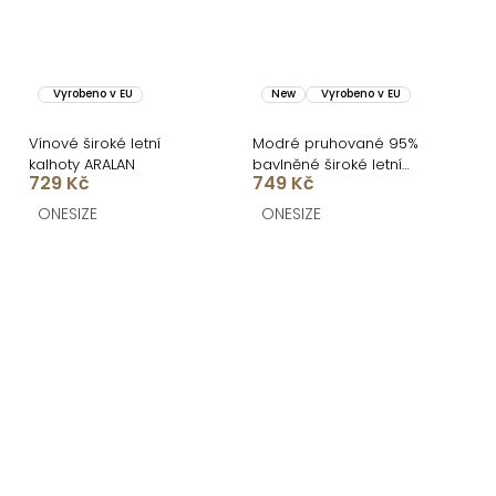
Vyrobeno v EU
New
Vyrobeno v EU
Vínové široké letní
Modré pruhované 95%
kalhoty ARALAN
bavlněné široké letní
729 Kč
749 Kč
kalhoty KYTAVA
ONESIZE
ONESIZE