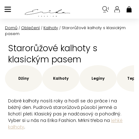
Přejít
na
NÁK
KOŠ
obsah
Domů
Oblečení
Kalhoty
Starorůžové kalhoty s klasickým
/
/
/
pasem
Starorůžové kalhoty s
klasickým pasem
Džíny
Kalhoty
Legíny
Teplá
Dobré kalhoty nosíš roky a hodí se do práce i na
běžný den. Pudrová starorůžová působí jemně a
lichotí pleti. Klasický pas je nadčasový a pohodlný.
Vyber si u nás na Erika Fashion. Mrkni třeba na
lehké
kalhoty
.