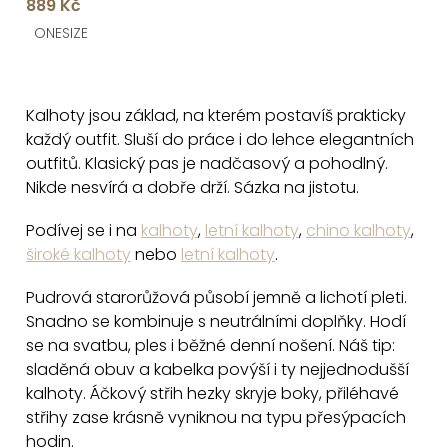
k
889 Kč
MYRLYN
t
ONESIZE
ů
O
v
Kalhoty jsou základ, na kterém postavíš prakticky
l
každý outfit. Sluší do práce i do lehce elegantních
á
outfitů. Klasický pas je nadčasový a pohodlný.
d
Nikde nesvírá a dobře drží. Sázka na jistotu.
a
c
Podívej se i na
kalhoty
,
letní kalhoty
,
chino kalhoty
,
široké kalhoty
nebo
letní kalhoty
.
í
p
Pudrová starorůžová působí jemně a lichotí pleti.
r
Snadno se kombinuje s neutrálními doplňky. Hodí
v
se na svatbu, ples i běžné denní nošení. Náš tip:
k
sladěná obuv a kabelka povýší i ty nejjednodušší
y
kalhoty. Áčkový střih hezky skryje boky, přiléhavé
v
střihy zase krásně vyniknou na typu přesýpacích
ý
hodin.