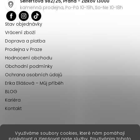
Seifertova 982/25, Praha - Žižkov 13000
a
kamenná prodejna, Po-Pá 10-19h, So-Ne 10-18h
t
í
Stav objednávky
Vrácení zboží
Doprava a platba
Prodejna v Praze
Hodnocení obchodu
Obchodní podmínky
Ochrana osobních údajů
Erika Eliášová – Můj příběh
BLOG
Kariéra
Kontakt
Využíváme soubory cookies, které nám pomáhají
erikafashion.sk
poskytovat a zlepšovat naše služby. Používáním tohoto