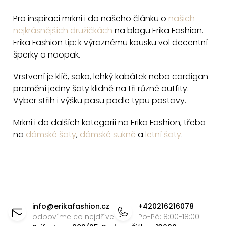
p
Pro inspiraci mrkni i do našeho článku o
našich
i
nejkrásnějších družičkách
na blogu Erika Fashion.
s
Erika Fashion tip: k výraznému kousku vol decentní
u
šperky a naopak.
Vrstvení je klíč, sako, lehký kabátek nebo cardigan
promění jedny šaty klidně na tři různé outfity.
Vyber střih i výšku pasu podle typu postavy.
Mrkni i do dalších kategorií na Erika Fashion, třeba
na
dámské šaty
,
dámské sukně
a
letní šaty
.
Z
á
info
@
erikafashion.cz
+420216216078
p
odpovíme co nejdříve
Po-Pá: 8:00-18:00