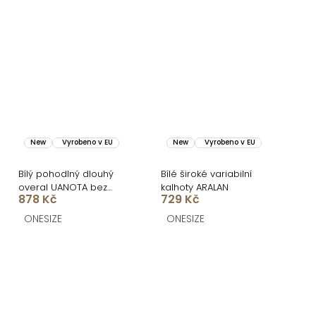
New
Vyrobeno v EU
New
Vyrobeno v EU
Bílý pohodlný dlouhý
Bílé široké variabilní
overal UANOTA bez
kalhoty ARALAN
878 Kč
729 Kč
ramínek
ONESIZE
ONESIZE