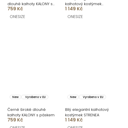
dlouhé kalhoty KALONY s
kalhotový kostýmek
759 Kč
1 149 Kč
páskem
STRENEA
ONESIZE
ONESIZE
New
Vyrobeno v EU
New
Vyrobeno v EU
Černé široké dlouhé
Bílý elegantní kalhotový
kalhoty KALONY s páskem
kostýmek STRENEA
759 Kč
1 149 Kč
ONESIZE
ONESIZE