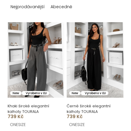
z
Nejprodávanější
Abecedně
e
n
V
í
ý
p
p
r
i
o
s
d
p
u
r
k
o
New
Vyrobeno v EU
New
Vyrobeno v EU
t
d
ů
u
Khaki široké elegantní
Černé široké elegantní
kalhoty TOURALA
kalhoty TOURALA
k
739 Kč
739 Kč
t
ONESIZE
ONESIZE