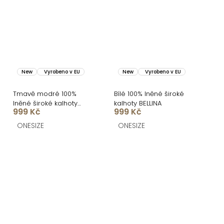
New
Vyrobeno v EU
New
Vyrobeno v EU
Tmavě modré 100%
Bílé 100% lněné široké
lněné široké kalhoty
kalhoty BELLINA
999 Kč
999 Kč
BELLINA
ONESIZE
ONESIZE