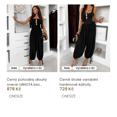
ů
New
Vyrobeno v EU
New
Vyrobeno v EU
Černý pohodlný dlouhý
Černé široké variabilní
overal UANOTA bez
harémové kalhoty
878 Kč
729 Kč
ramínek
ARALAN
ONESIZE
ONESIZE