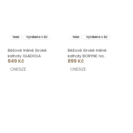
New
Vyrobeno v EU
New
Vyrobeno v EU
Béžové lněné široké
Béžové široké lněné
kalhoty GLADIOLA
kalhoty BORYNE na
849 Kč
899 Kč
šňůrku
ONESIZE
ONESIZE