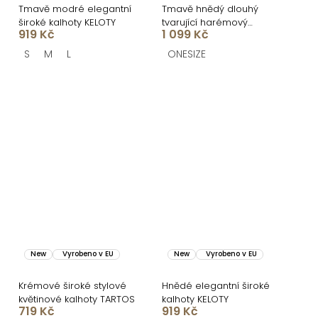
Tmavě modré elegantní
Tmavě hnědý dlouhý
široké kalhoty KELOTY
tvarující harémový
919 Kč
1 099 Kč
overal AZURIO
S
M
L
ONESIZE
New
Vyrobeno v EU
New
Vyrobeno v EU
Krémové široké stylové
Hnědé elegantní široké
květinové kalhoty TARTOS
kalhoty KELOTY
719 Kč
919 Kč