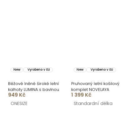
New
Vyrobeno v EU
New
Vyrobeno v EU
Béžové lněné široké letní
Pruhovaný letní košilový
kalhoty LUMINA s bavlnou
komplet NOVELAYA
949 Kč
1 399 Kč
ONESIZE
Standardní délka