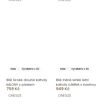
New
Vyrobeno v EU
New
Vyrobeno v EU
Bílé široké dlouhé kalhoty
Bílé lněné lehké letní
KALONY s páskem
kalhoty LUMINA s bavlnou
759 Kč
949 Kč
ONESIZE
ONESIZE