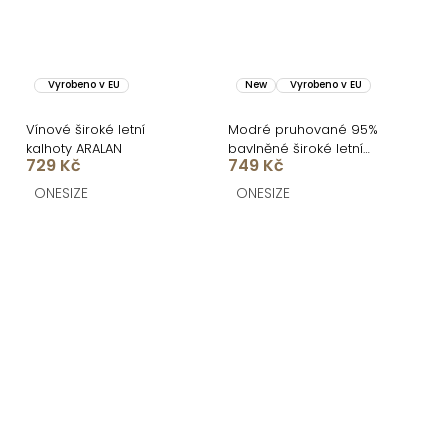
Vyrobeno v EU
New
Vyrobeno v EU
Vínové široké letní
Modré pruhované 95%
kalhoty ARALAN
bavlněné široké letní
729 Kč
749 Kč
kalhoty KYTAVA
ONESIZE
ONESIZE