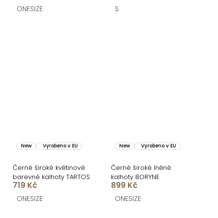
ONESIZE
S
New
Vyrobeno v EU
New
Vyrobeno v EU
Černé široké květinové
Černé široké lněné
barevné kalhoty TARTOS
kalhoty BORYNE
719 Kč
899 Kč
ONESIZE
ONESIZE