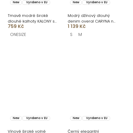
New
Vyrobeno v EU
New
Vyrobeno v EU
Tmavě modré široké
Modrý džínový dlouhý
dlouhé kalhoty KALONY s
denim overal CARYNA na
759 Kč
1 139 Kč
páskem
ramínka
ONESIZE
S
M
New
Vyrobeno v EU
New
Vyrobeno v EU
Vínové široké volné
Černý elegantní