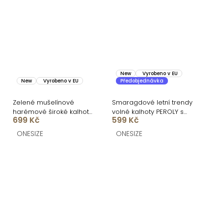
New
Vyrobeno v EU
New
Vyrobeno v EU
Předobjednávka
Zelené mušelínové
Smaragdové letní trendy
harémové široké kalhoty
volné kalhoty PEROLY s
699 Kč
599 Kč
PIREUSA
rozparky
ONESIZE
ONESIZE