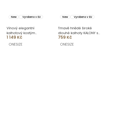
New
Vyrobeno v EU
New
Vyrobeno v EU
Vínový elegantní
Tmavě hnědé široké
kalhotový kostým
dlouhé kalhoty KALONY s
1 149 Kč
759 Kč
STRENEA
páskem
ONESIZE
ONESIZE