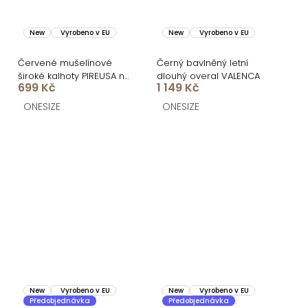
New
Vyrobeno v EU
New
Vyrobeno v EU
Červené mušelínové
Černý bavlněný letní
široké kalhoty PIREUSA na
dlouhý overal VALENCA
699 Kč
1 149 Kč
šňůrku
ONESIZE
ONESIZE
New
Vyrobeno v EU
New
Vyrobeno v EU
Předobjednávka
Předobjednávka