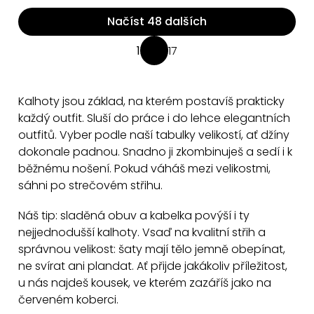
Načíst 48 dalších
O
1
17
S
v
t
l
r
á
Kalhoty jsou základ, na kterém postavíš prakticky
á
d
každý outfit. Sluší do práce i do lehce elegantních
n
a
outfitů. Vyber podle naší tabulky velikostí, ať džíny
k
dokonale padnou. Snadno ji zkombinuješ a sedí i k
c
o
běžnému nošení. Pokud váháš mezi velikostmi,
v
í
sáhni po strečovém střihu.
á
p
n
r
Náš tip: sladěná obuv a kabelka povýší i ty
í
v
nejjednodušší kalhoty. Vsaď na kvalitní střih a
k
správnou velikost: šaty mají tělo jemně obepínat,
y
ne svírat ani plandat. Ať přijde jakákoliv příležitost,
v
u nás najdeš kousek, ve kterém zazáříš jako na
ý
červeném koberci.