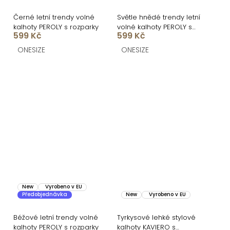
Černé letní trendy volné
Světle hnědé trendy letní
kalhoty PEROLY s rozparky
volné kalhoty PEROLY s
599 Kč
599 Kč
rozparky
ONESIZE
ONESIZE
New
Vyrobeno v EU
Předobjednávka
New
Vyrobeno v EU
Béžové letní trendy volné
Tyrkysové lehké stylové
kalhoty PEROLY s rozparky
kalhoty KAVIERO s