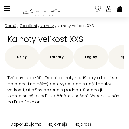
Přejít
na
NÁK
KOŠ
obsah
Domů
Oblečení
Kalhoty
Kalhoty velikost XXS
/
/
/
Kalhoty velikost XXS
Džíny
Kalhoty
Legíny
Teplá
Tvá chvíle zazářit. Dobré kalhoty nosíš roky a hodí se
do práce i na běžný den. Vyber podle naší tabulky
velikostí, ať džíny dokonale padnou. Snadno ji
zkombinuješ a sedí i k běžnému nošení. Vyber si u nás
na Erika Fashion.
Ř
Doporučujeme
Nejlevnější
Nejdražší
a