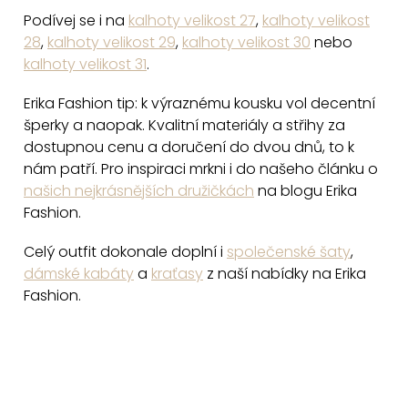
p
Podívej se i na
kalhoty velikost 27
,
kalhoty velikost
i
28
,
kalhoty velikost 29
,
kalhoty velikost 30
nebo
s
kalhoty velikost 31
.
u
Erika Fashion tip: k výraznému kousku vol decentní
šperky a naopak. Kvalitní materiály a střihy za
dostupnou cenu a doručení do dvou dnů, to k
nám patří. Pro inspiraci mrkni i do našeho článku o
našich nejkrásnějších družičkách
na blogu Erika
Fashion.
Celý outfit dokonale doplní i
společenské šaty
,
dámské kabáty
a
kraťasy
z naší nabídky na Erika
Fashion.
Z