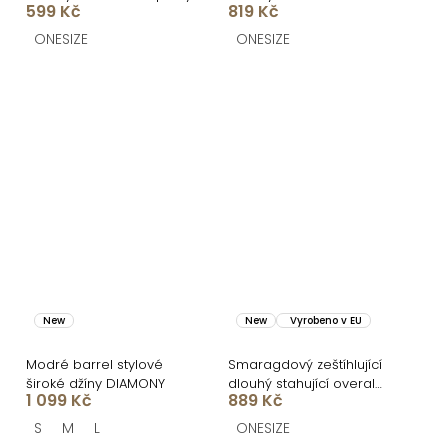
599 Kč
819 Kč
vysokým pasem
ONESIZE
ONESIZE
New
New
Vyrobeno v EU
Modré barrel stylové
Smaragdový zeštíhlující
široké džíny DIAMONY
dlouhý stahující overal
1 099 Kč
889 Kč
TRISERA
S
M
L
ONESIZE