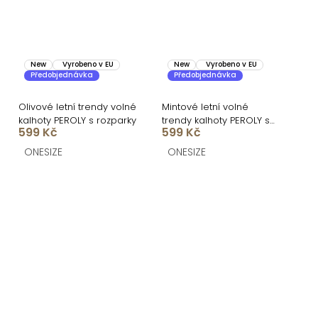
New
Vyrobeno v EU
New
Vyrobeno v EU
Předobjednávka
Předobjednávka
Olivové letní trendy volné
Mintové letní volné
kalhoty PEROLY s rozparky
trendy kalhoty PEROLY s
599 Kč
599 Kč
rozparky
ONESIZE
ONESIZE