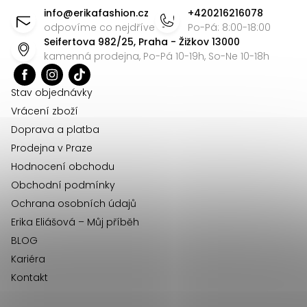
á
info
@
erikafashion.cz
+420216216078
p
odpovíme co nejdříve
Po-Pá: 8:00-18:00
Seifertova 982/25, Praha - Žižkov 13000
a
kamenná prodejna, Po-Pá 10-19h, So-Ne 10-18h
t
í
Stav objednávky
Vrácení zboží
Doprava a platba
Prodejna v Praze
Hodnocení obchodu
Obchodní podmínky
Ochrana osobních údajů
Erika Eliášová – Můj příběh
BLOG
Kariéra
Kontakt