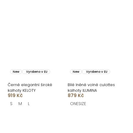
New
Vyrobeno v EU
New
Vyrobeno v EU
Černé elegantní široké
Bílé lněné volné culottes
kalhoty KELOTY
kalhoty ILUMINA
919 Kč
879 Kč
S
M
L
ONESIZE