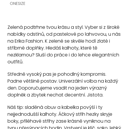
t
ONESIZE
ů
O
v
Zelená podtrhne tvou krásu a styl. Vyber si z široké
l
nabídky odstínů, od pastelové po lahvovou, u nás
á
na Erika Fashion. K zelené se skvěle hodí zlaté i
d
stříbrné doplňky. Hledáš kalhoty, které tě
a
nezklamou? Sluší do práce i do lehce elegantních
c
outfitů.
í
Středně vysoký pas je pohodlný kompromis.
p
Padne většině postav. Univerzální volba na každý
r
den. Doporučujeme vsadit na jeden výrazný
v
doplněk a zbytek nechat decentní. Jistota.
k
y
Náš tip: sladěná obuv a kabelka povýší i ty
v
nejjednodušší kalhoty. Áčkový střih hezky skryje
ý
boky, přiléhavé střihy zase krásně vyniknou na
p
typu přesýpacích hodin. Vrstvení je klíč, sako, lehký