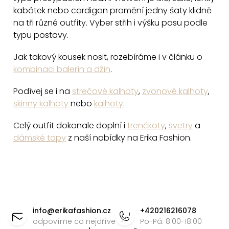
i
kabátek nebo cardigan promění jedny šaty klidně
na tři různé outfity. Vyber střih i výšku pasu podle
s
typu postavy.
u
Jak takový kousek nosit, rozebíráme i v článku o
kombinaci balerín a džín
.
Podívej se i na
strečové kalhoty
,
zvonové kalhoty
,
skinny kalhoty
nebo
kalhoty
.
Celý outfit dokonale doplní i
trenčkoty
,
svetry
a
dámské topy
z naší nabídky na Erika Fashion.
Z
á
info
@
erikafashion.cz
+420216216078
p
odpovíme co nejdříve
Po-Pá: 8:00-18:00