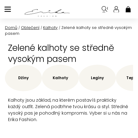
Přejít
na
NÁK
KOŠ
obsah
Domů
Oblečení
Kalhoty
Zelené kalhoty se středně vysokým
/
/
/
pasem
Zelené kalhoty se středně
vysokým pasem
Džíny
Kalhoty
Legíny
Teplá
Kalhoty jsou základ, na kterém postavíš prakticky
každý outfit. Zelená podtrhne tvou krásu a styl. Středně
vysoký pas je pohodlný kompromis. Vyber si u nás na
Erika Fashion.
Ř