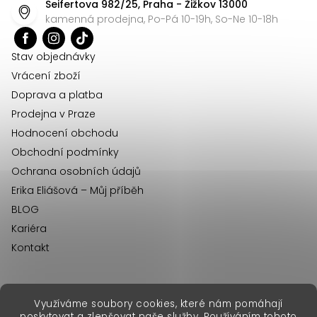
Seifertova 982/25, Praha - Žižkov 13000
a
kamenná prodejna, Po-Pá 10-19h, So-Ne 10-18h
t
í
Stav objednávky
Vrácení zboží
Doprava a platba
Prodejna v Praze
Hodnocení obchodu
Obchodní podmínky
Ochrana osobních údajů
Erika Eliášová – Můj příběh
BLOG
Kariéra
Kontakt
Využíváme soubory cookies, které nám pomáhají
erikafashion.sk
poskytovat a zlepšovat naše služby. Používáním tohoto