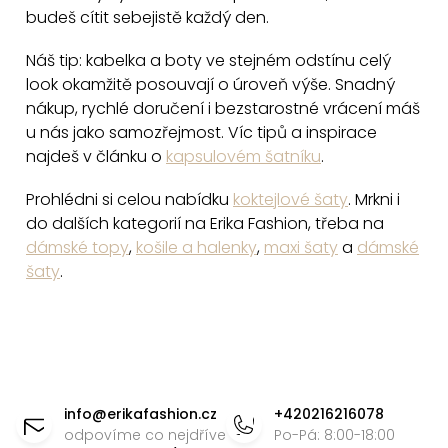
k
budeš cítit sebejistě každý den.
y
v
Náš tip: kabelka a boty ve stejném odstínu celý
ý
look okamžitě posouvají o úroveň výše. Snadný
p
nákup, rychlé doručení i bezstarostné vrácení máš
i
u nás jako samozřejmost. Víc tipů a inspirace
najdeš v článku o
kapsulovém šatníku
.
s
u
Prohlédni si celou nabídku
koktejlové šaty
. Mrkni i
do dalších kategorií na Erika Fashion, třeba na
dámské topy
,
košile a halenky
,
maxi šaty
a
dámské
šaty
.
Z
á
info
@
erikafashion.cz
+420216216078
p
odpovíme co nejdříve
Po-Pá: 8:00-18:00