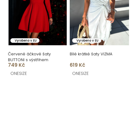
Vyrobeno v EU
Vyrobeno v EU
Červené áčkové šaty
Bílé krátké šaty VIZMA
BUTTONI s výstřihem
749 Kč
619 Kč
ONESIZE
ONESIZE