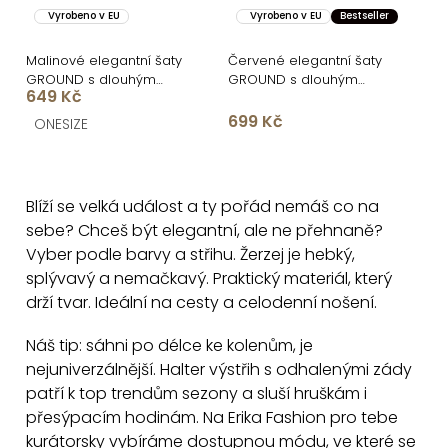
Vyrobeno v EU
Vyrobeno v EU
Bestseller
Malinové elegantní šaty
Červené elegantní šaty
GROUND s dlouhým
GROUND s dlouhým
649 Kč
rukávem
rukávem
699 Kč
ONESIZE
O
v
Blíží se velká událost a ty pořád nemáš co na
l
sebe? Chceš být elegantní, ale ne přehnaně?
á
Vyber podle barvy a střihu. Žerzej je hebký,
d
splývavý a nemačkavý. Praktický materiál, který
a
drží tvar. Ideální na cesty a celodenní nošení.
c
Náš tip: sáhni po délce ke kolenům, je
í
nejuniverzálnější. Halter výstřih s odhalenými zády
p
patří k top trendům sezony a sluší hruškám i
r
přesýpacím hodinám. Na Erika Fashion pro tebe
v
kurátorsky vybíráme dostupnou módu, ve které se