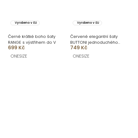
Vyrobeno v EU
Vyrobeno v EU
Černé krátké boho šaty
Červené elegantní šaty
RANGE s výstřihem do V
BUTTONI jednoduchého
699 Kč
749 Kč
střihu
ONESIZE
ONESIZE