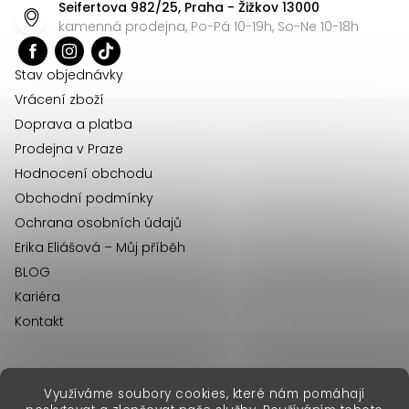
Seifertova 982/25, Praha - Žižkov 13000
a
kamenná prodejna, Po-Pá 10-19h, So-Ne 10-18h
t
í
Stav objednávky
Vrácení zboží
Doprava a platba
Prodejna v Praze
Hodnocení obchodu
Obchodní podmínky
Ochrana osobních údajů
Erika Eliášová – Můj příběh
BLOG
Kariéra
Kontakt
Využíváme soubory cookies, které nám pomáhají
erikafashion.sk