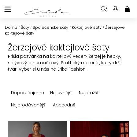
Přejít
na
NÁK
KOŠ
obsah
Domů
Šaty
Společenské šaty
Koktejlové šaty
Žerzejové
/
/
/
/
koktejlové šaty
Žerzejové koktejlové šaty
Přišla pozvánka na koktejlový večer? Žerzej je hebký,
splývavý a nemačkavý. Praktický materiál, který drží
tvar. Vyber si u nás na Erika Fashion.
Ř
Doporučujeme
Nejlevnější
Nejdražší
a
z
Nejprodávanější
Abecedně
e
n
V
í
ý