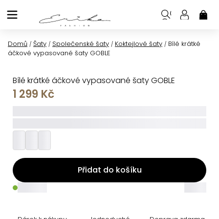
Přejít
na
NÁK
KOŠ
obsah
Domů
Šaty
Společenské šaty
Koktejlové šaty
Bílé krátké
/
/
/
/
áčkové vypasované šaty GOBLE
Bílé krátké áčkové vypasované šaty GOBLE
1 299 Kč
_____
_________
Přidat do košíku
_____
_____