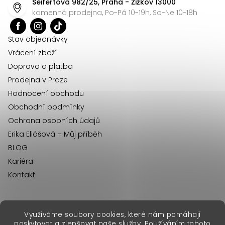
Seifertova 982/25, Praha - Žižkov 13000
a
kamenná prodejna, Po-Pá 10-19h, So-Ne 10-18h
t
í
Stav objednávky
Vrácení zboží
Doprava a platba
Prodejna v Praze
Hodnocení obchodu
Obchodní podmínky
Ochrana osobních údajů
Erika Eliášová – Můj příběh
BLOG
Kariéra
Kontakt
Využíváme soubory cookies, které nám pomáhají
erikafashion.sk
poskytovat a zlepšovat naše služby. Používáním tohoto