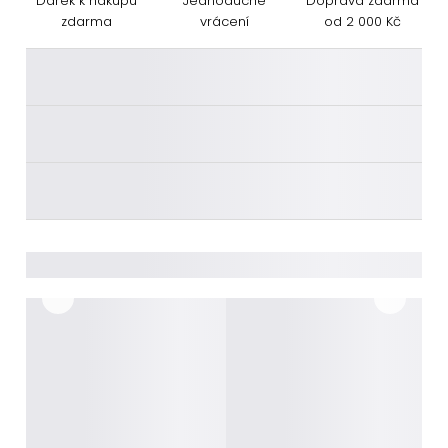
Dárek k nákupu
Jednoduché
Doprava zdarma
zdarma
vrácení
od 2 000 Kč
________
________
________