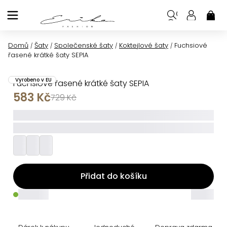
Přejít
na
NÁK
KOŠ
obsah
Domů
Šaty
Společenské šaty
Koktejlové šaty
Fuchsiové
/
/
/
/
řasené krátké šaty SEPIA
Vyrobeno v EU
Fuchsiové řasené krátké šaty SEPIA
583 Kč
729 Kč
_____
_________
Přidat do košíku
_____
_____