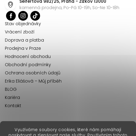
Seifertova 982/25, Praha - Žižkov 13000
a
kamenná prodejna, Po-Pá 10-19h, So-Ne 10-18h
t
í
Stav objednávky
Vrácení zboží
Doprava a platba
Prodejna v Praze
Hodnocení obchodu
Obchodní podmínky
Ochrana osobních údajů
Erika Eliášová – Můj příběh
BLOG
Kariéra
Kontakt
Využíváme soubory cookies, které nám pomáhají
erikafashion.sk
poskytovat a zlepšovat naše služby. Používáním tohoto