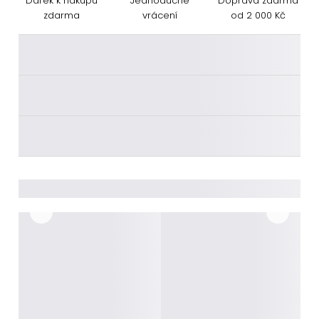
Dárek k nákupu
Jednoduché
Doprava zdarma
zdarma
vrácení
od 2 000 Kč
________
________
________