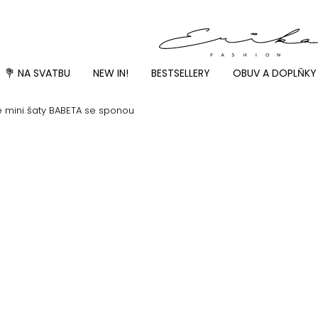
💐 NA SVATBU
NEW IN!
BESTSELLERY
OBUV A DOPLŇKY
é mini šaty BABETA se sponou