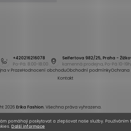
+420216216078
Seifertova 982/25, Praha - Žižko
Po-Pá: 8:00-18:00
kamenná prodejna, Po-Pá 10-19h,
jna v Praze
Hodnocení obchodu
Obchodní podmínky
Ochrana 
Kontakt
ht 2026
Erika Fashion
. Všechna práva vyhrazena.
nám pomáhají poskytovat a zlepšovat naše služby. Používáním
okies.
Další informace