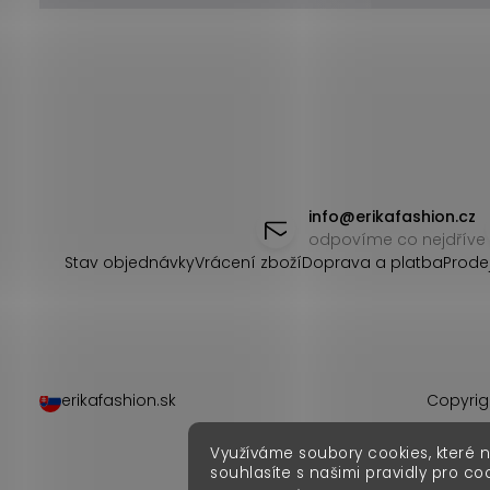
Z
á
info
@
erikafashion.cz
odpovíme co nejdříve
p
Stav objednávky
Vrácení zboží
Doprava a platba
Prode
a
t
í
erikafashion.sk
Copyrig
Využíváme soubory cookies, které 
souhlasíte s našimi pravidly pro co