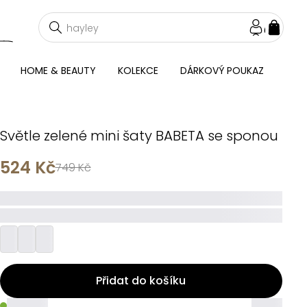
NÁKU
KOŠÍ
HOME & BEAUTY
KOLEKCE
DÁRKOVÝ POUKAZ
Světle zelené mini šaty BABETA se sponou
524 Kč
749 Kč
_____
_________
Přidat do košíku
_____
_____