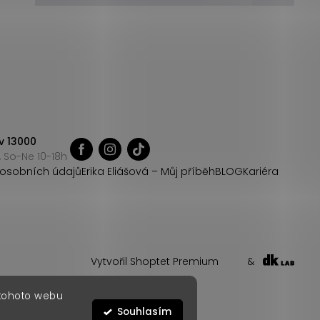
v 13000
 So-Ne 10-18h
osobních údajů
Erika Eliášová – Můj příběh
BLOG
Kariéra
Vytvořil Shoptet Premium
&
 tohoto webu
Souhlasím