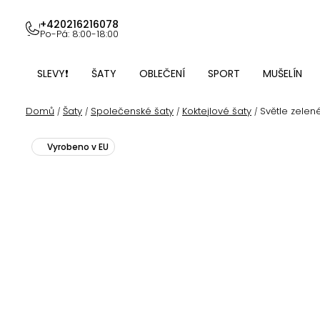
Přejít
na
+420216216078
Po-Pá: 8:00-18:00
obsah
SLEVY❗
ŠATY
OBLEČENÍ
SPORT
MUŠELÍN
Domů
Šaty
Společenské šaty
Koktejlové šaty
Světle zelen
/
/
/
/
Vyrobeno v EU