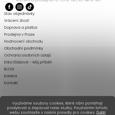
t
í
Stav objednávky
Vrácení zboží
Doprava a platba
Prodejna v Praze
Hodnocení obchodu
Obchodní podmínky
Ochrana osobních údajů
Erika Eliášová – Můj příběh
BLOG
Kariéra
Kontakt
Využíváme soubory cookies, které nám pomáhají
erikafashion.sk
poskytovat a zlepšovat naše služby. Používáním tohoto
Copyright 2026
Erika Fashion
. Všechna práva vyhrazena.
webu souhlasíte s našimi pravidly pro cookies.
Další