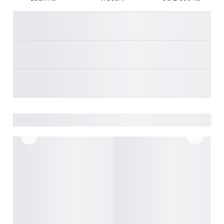
________
________
________