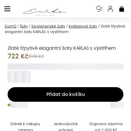
Přejít
na
NÁK
KOŠ
obsah
Domů
Šaty
Společenské šaty
Koktejlové šaty
Zlaté třpytivé
/
/
/
/
elagantní šaty KARLAS s výstřihem
Zlaté třpytivé elagantní šaty KARLAS s výstřihem
722 Kč
849 Kč
_________
Přidat do košíku
_____
_____
Dárek k nákupu
Jednoduché
Doprava zdarma
zdarma
vrácení
od 2 000 Kč