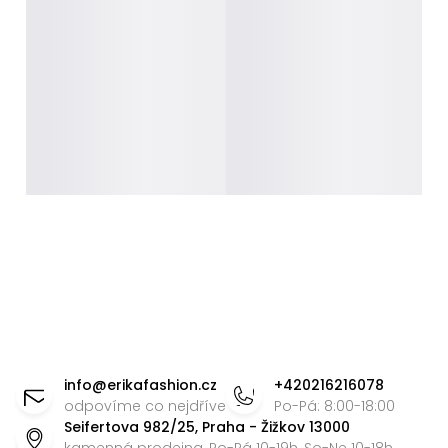
Z
á
info
@
erikafashion.cz
+420216216078
p
odpovíme co nejdříve
Po-Pá: 8:00-18:00
Seifertova 982/25, Praha - Žižkov 13000
a
kamenná prodejna, Po-Pá 10-19h, So-Ne 10-18h