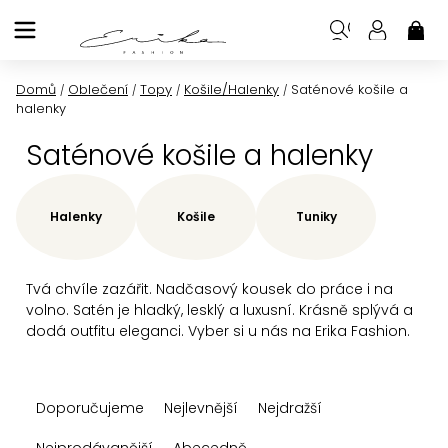
Přejít
na
NÁK
KOŠ
obsah
Domů
Oblečení
Topy
Košile/Halenky
Saténové košile a
/
/
/
/
halenky
Saténové košile a halenky
Halenky
Košile
Tuniky
Tvá chvíle zazářit. Nadčasový kousek do práce i na
volno. Satén je hladký, lesklý a luxusní. Krásně splývá a
dodá outfitu eleganci. Vyber si u nás na Erika Fashion.
Ř
Doporučujeme
Nejlevnější
Nejdražší
a
Nejprodávanější
Abecedně