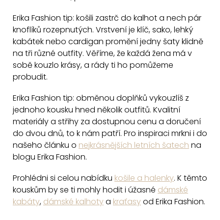
a
c
Erika Fashion tip: košili zastrč do kalhot a nech pár
knoflíků rozepnutých. Vrstvení je klíč, sako, lehký
í
kabátek nebo cardigan promění jedny šaty klidně
p
na tři různé outfity. Věříme, že každá žena má v
r
sobě kouzlo krásy, a rády ti ho pomůžeme
v
probudit.
k
y
Erika Fashion tip: obměnou doplňků vykouzlíš z
v
jednoho kousku hned několik outfitů. Kvalitní
ý
materiály a střihy za dostupnou cenu a doručení
p
do dvou dnů, to k nám patří. Pro inspiraci mrkni i do
i
našeho článku o
nejkrásnějších letních šatech
na
blogu Erika Fashion.
s
u
Prohlédni si celou nabídku
košile a halenky
. K těmto
kouskům by se ti mohly hodit i úžasné
dámské
kabáty
,
dámské kalhoty
a
kraťasy
od Erika Fashion.