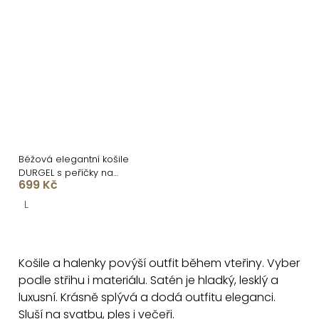
Béžová elegantní košile
DURGEL s peříčky na
699 Kč
rukávech
L
O
v
Košile a halenky povýší outfit během vteřiny. Vyber
l
podle střihu i materiálu. Satén je hladký, lesklý a
á
luxusní. Krásně splývá a dodá outfitu eleganci.
d
Sluší na svatbu, ples i večeři.