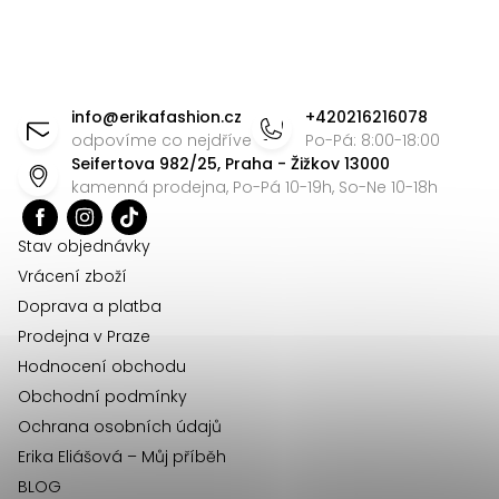
Z
á
info
@
erikafashion.cz
+420216216078
p
odpovíme co nejdříve
Po-Pá: 8:00-18:00
Seifertova 982/25, Praha - Žižkov 13000
a
kamenná prodejna, Po-Pá 10-19h, So-Ne 10-18h
t
í
Stav objednávky
Vrácení zboží
Doprava a platba
Prodejna v Praze
Hodnocení obchodu
Obchodní podmínky
Ochrana osobních údajů
Erika Eliášová – Můj příběh
BLOG