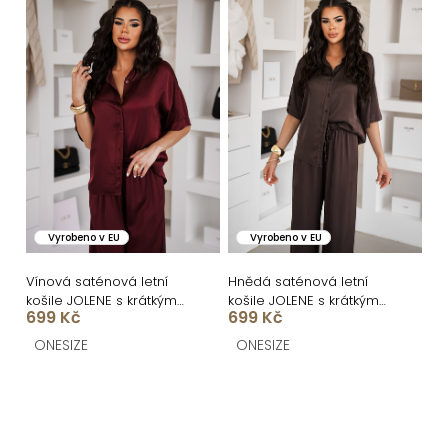
Vyrobeno v EU
Vyrobeno v EU
Vínová saténová letní
Hnědá saténová letní
košile JOLENE s krátkým
košile JOLENE s krátkým
699 Kč
699 Kč
rukávem
rukávem
ONESIZE
ONESIZE