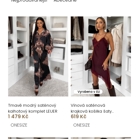
z
e
n
V
í
ý
p
p
r
i
o
s
d
p
u
r
k
o
Vyrobeno v EU
t
d
ů
u
Tmavě modrý saténový
Vínová saténová
kalhotový komplet LEUER
krajková košilka šaty
k
1 479 Kč
619 Kč
ZOMARI
t
ONESIZE
ONESIZE
ů