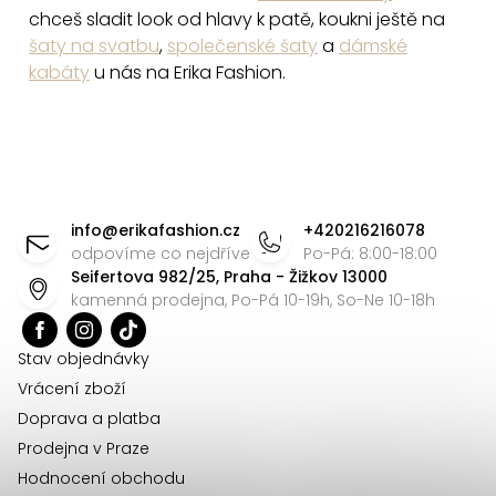
chceš sladit look od hlavy k patě, koukni ještě na
šaty na svatbu
,
společenské šaty
a
dámské
kabáty
u nás na Erika Fashion.
Z
á
info
@
erikafashion.cz
+420216216078
p
odpovíme co nejdříve
Po-Pá: 8:00-18:00
Seifertova 982/25, Praha - Žižkov 13000
a
kamenná prodejna, Po-Pá 10-19h, So-Ne 10-18h
t
í
Stav objednávky
Vrácení zboží
Doprava a platba
Prodejna v Praze
Hodnocení obchodu