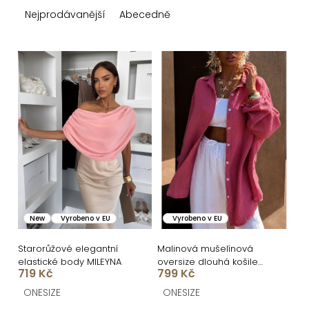
z
Nejprodávanější
Abecedně
e
n
V
í
ý
p
p
r
i
o
s
d
p
u
r
k
o
New
Vyrobeno v EU
Vyrobeno v EU
t
d
ů
u
Starorůžové elegantní
Malinová mušelínová
elastické body MILEYNA
oversize dlouhá košile
k
719 Kč
799 Kč
MEKATHY
t
ONESIZE
ONESIZE