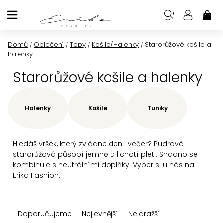
Přejít
na
NÁK
KOŠ
obsah
Domů
Oblečení
Topy
Košile/Halenky
Starorůžové košile a
/
/
/
/
halenky
Starorůžové košile a halenky
Halenky
Košile
Tuniky
Hledáš vršek, který zvládne den i večer? Pudrová
starorůžová působí jemně a lichotí pleti. Snadno se
kombinuje s neutrálními doplňky. Vyber si u nás na
Erika Fashion.
Ř
Doporučujeme
Nejlevnější
Nejdražší
a