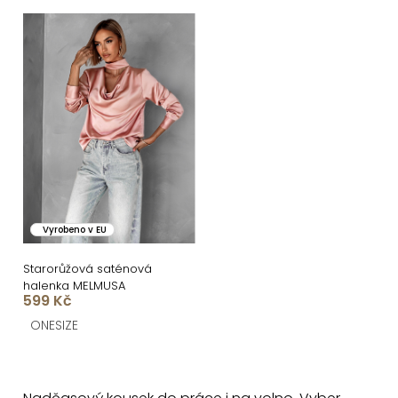
ů
Vyrobeno v EU
Starorůžová saténová
halenka MELMUSA
599 Kč
ONESIZE
O
v