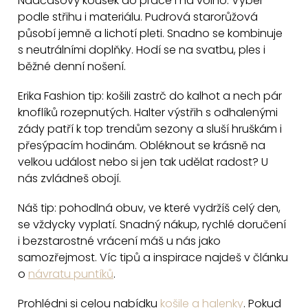
Nadčasový kousek do práce i na volno. Vyber
l
podle střihu i materiálu. Pudrová starorůžová
á
působí jemně a lichotí pleti. Snadno se kombinuje
d
s neutrálními doplňky. Hodí se na svatbu, ples i
a
běžné denní nošení.
c
Erika Fashion tip: košili zastrč do kalhot a nech pár
í
knoflíků rozepnutých. Halter výstřih s odhalenými
p
zády patří k top trendům sezony a sluší hruškám i
r
přesýpacím hodinám. Obléknout se krásně na
v
velkou událost nebo si jen tak udělat radost? U
k
nás zvládneš obojí.
y
v
Náš tip: pohodlná obuv, ve které vydržíš celý den,
ý
se vždycky vyplatí. Snadný nákup, rychlé doručení
p
i bezstarostné vrácení máš u nás jako
i
samozřejmost. Víc tipů a inspirace najdeš v článku
o
návratu puntíků
.
s
u
Prohlédni si celou nabídku
košile a halenky
. Pokud