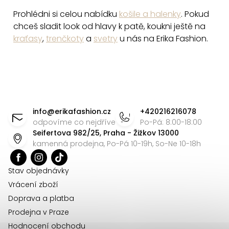
s
Prohlédni si celou nabídku
košile a halenky
. Pokud
u
chceš sladit look od hlavy k patě, koukni ještě na
kraťasy
,
trenčkoty
a
svetry
u nás na Erika Fashion.
Z
á
info
@
erikafashion.cz
+420216216078
p
odpovíme co nejdříve
Po-Pá: 8:00-18:00
Seifertova 982/25, Praha - Žižkov 13000
a
kamenná prodejna, Po-Pá 10-19h, So-Ne 10-18h
t
í
Stav objednávky
Vrácení zboží
Doprava a platba
Prodejna v Praze
Hodnocení obchodu