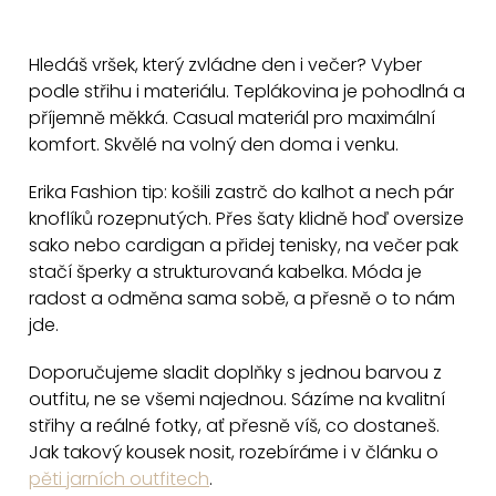
ů
O
v
Hledáš vršek, který zvládne den i večer? Vyber
l
podle střihu i materiálu. Teplákovina je pohodlná a
á
příjemně měkká. Casual materiál pro maximální
d
komfort. Skvělé na volný den doma i venku.
a
c
Erika Fashion tip: košili zastrč do kalhot a nech pár
knoflíků rozepnutých. Přes šaty klidně hoď oversize
í
sako nebo cardigan a přidej tenisky, na večer pak
p
stačí šperky a strukturovaná kabelka. Móda je
r
radost a odměna sama sobě, a přesně o to nám
v
jde.
k
y
Doporučujeme sladit doplňky s jednou barvou z
v
outfitu, ne se všemi najednou. Sázíme na kvalitní
ý
střihy a reálné fotky, ať přesně víš, co dostaneš.
p
Jak takový kousek nosit, rozebíráme i v článku o
i
pěti jarních outfitech
.