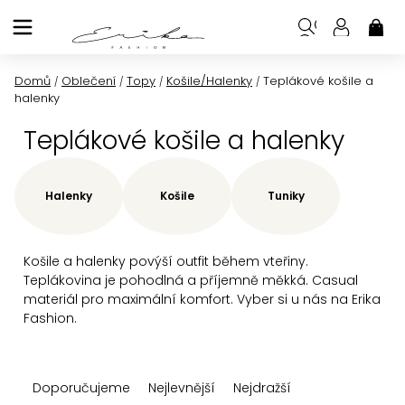
Přejít
na
NÁK
KOŠ
obsah
Domů
Oblečení
Topy
Košile/Halenky
Teplákové košile a
/
/
/
/
halenky
Teplákové košile a halenky
Halenky
Košile
Tuniky
Košile a halenky povýší outfit během vteřiny.
Teplákovina je pohodlná a příjemně měkká. Casual
materiál pro maximální komfort. Vyber si u nás na Erika
Fashion.
Ř
Doporučujeme
Nejlevnější
Nejdražší
a