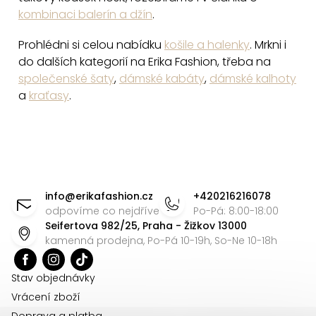
i
kombinaci balerín a džín
.
s
Prohlédni si celou nabídku
košile a halenky
. Mrkni i
u
do dalších kategorií na Erika Fashion, třeba na
společenské šaty
,
dámské kabáty
,
dámské kalhoty
a
kraťasy
.
Z
á
info
@
erikafashion.cz
+420216216078
p
odpovíme co nejdříve
Po-Pá: 8:00-18:00
Seifertova 982/25, Praha - Žižkov 13000
a
kamenná prodejna, Po-Pá 10-19h, So-Ne 10-18h
t
í
Stav objednávky
Vrácení zboží