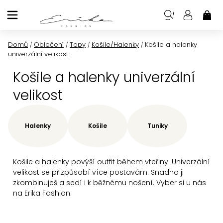
Přejít
na
NÁK
KOŠ
obsah
Domů
Oblečení
Topy
Košile/Halenky
Košile a halenky
/
/
/
/
univerzální velikost
Košile a halenky univerzální
velikost
Halenky
Košile
Tuniky
Košile a halenky povýší outfit během vteřiny. Univerzální
velikost se přizpůsobí více postavám. Snadno ji
zkombinuješ a sedí i k běžnému nošení. Vyber si u nás
na Erika Fashion.
Ř