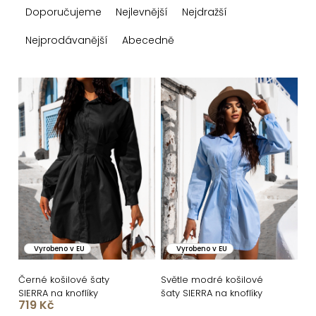
Doporučujeme
Nejlevnější
Nejdražší
a
z
Nejprodávanější
Abecedně
e
n
V
í
ý
p
p
r
i
o
s
d
p
u
r
k
o
Vyrobeno v EU
Vyrobeno v EU
t
d
ů
u
Černé košilové šaty
Světle modré košilové
SIERRA na knoflíky
šaty SIERRA na knoflíky
k
719 Kč