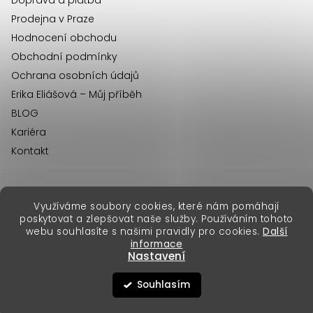
Doprava a platba
Prodejna v Praze
Hodnocení obchodu
Obchodní podmínky
Ochrana osobních údajů
Erika Eliášová – Můj příběh
BLOG
Kariéra
Kontakt
Využíváme soubory cookies, které nám pomáhají
erikafashion.sk
poskytovat a zlepšovat naše služby. Používáním tohoto
Copyright 2026
Erika Fashion
. Všechna práva vyhrazena.
webu souhlasíte s našimi pravidly pro cookies.
Další
Vytvořil Shoptet Premium
&
informace
Nastavení
Souhlasím