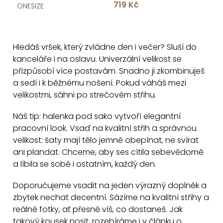
719 Kč
t
ONESIZE
ů
O
v
Hledáš vršek, který zvládne den i večer? Sluší do
l
kanceláře i na oslavu. Univerzální velikost se
á
přizpůsobí více postavám. Snadno ji zkombinuješ
d
a sedí i k běžnému nošení. Pokud váháš mezi
a
velikostmi, sáhni po strečovém střihu.
c
Náš tip: halenka pod sako vytvoří elegantní
í
pracovní look. Vsaď na kvalitní střih a správnou
p
velikost: šaty mají tělo jemně obepínat, ne svírat
r
ani plandat. Chceme, aby ses cítila sebevědomě
v
a líbila se sobě i ostatním, každý den.
k
y
Doporučujeme vsadit na jeden výrazný doplněk a
v
zbytek nechat decentní. Sázíme na kvalitní střihy a
ý
reálné fotky, ať přesně víš, co dostaneš. Jak
p
takový kousek nosit, rozebíráme i v článku o