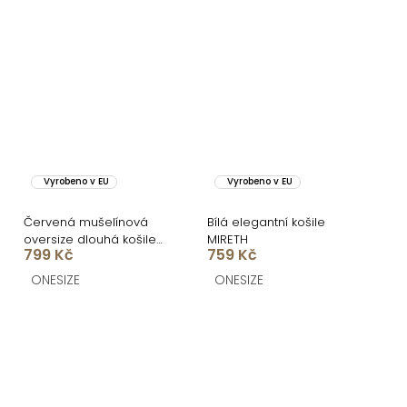
Vyrobeno v EU
Vyrobeno v EU
Červená mušelínová
Bílá elegantní košile
oversize dlouhá košile
MIRETH
799 Kč
759 Kč
MEKATHY
ONESIZE
ONESIZE