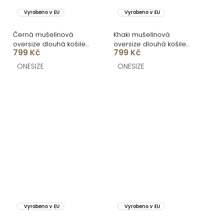
Vyrobeno v EU
Vyrobeno v EU
Černá mušelínová
Khaki mušelínová
oversize dlouhá košile
oversize dlouhá košile
799 Kč
799 Kč
MEKATHY
MEKATHY
ONESIZE
ONESIZE
Vyrobeno v EU
Vyrobeno v EU