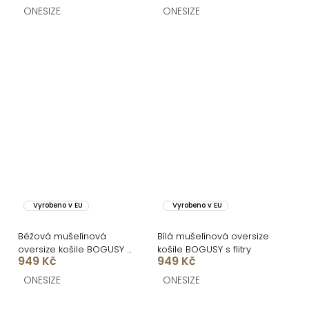
ONESIZE
ONESIZE
Vyrobeno v EU
Vyrobeno v EU
Béžová mušelínová
Bílá mušelínová oversize
oversize košile BOGUSY s
košile BOGUSY s flitry
949 Kč
949 Kč
flitry
ONESIZE
ONESIZE