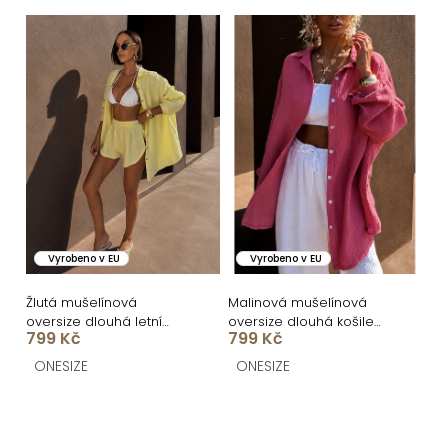
ů
Vyrobeno v EU
Vyrobeno v EU
Žlutá mušelínová
Malinová mušelínová
oversize dlouhá letní
oversize dlouhá košile
799 Kč
799 Kč
košile MEKATHY
MEKATHY
ONESIZE
ONESIZE