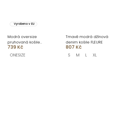
Vyrobeno v EU
Modrá oversize
Tmavě modrá džínová
pruhovaná košile
denim košile FLEURE
739 Kč
807 Kč
EXTRON
ONESIZE
S
M
L
XL