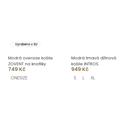
Vyrobeno v EU
Modrá oversize košile
Modrá tmavá džínová
ZOVENT na knoflíky
košile INTROS
749 Kč
949 Kč
ONESIZE
S
L
XL