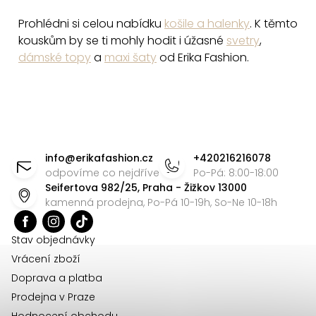
u
Prohlédni si celou nabídku
košile a halenky
. K těmto
kouskům by se ti mohly hodit i úžasné
svetry
,
dámské topy
a
maxi šaty
od Erika Fashion.
Z
á
info
@
erikafashion.cz
+420216216078
p
odpovíme co nejdříve
Po-Pá: 8:00-18:00
Seifertova 982/25, Praha - Žižkov 13000
a
kamenná prodejna, Po-Pá 10-19h, So-Ne 10-18h
t
í
Stav objednávky
Vrácení zboží
Doprava a platba
Prodejna v Praze
Hodnocení obchodu