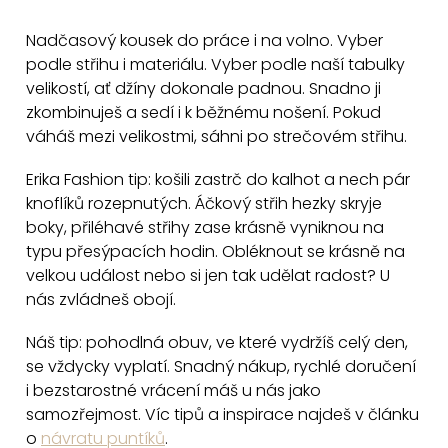
O
v
Nadčasový kousek do práce i na volno. Vyber
l
podle střihu i materiálu. Vyber podle naší tabulky
á
velikostí, ať džíny dokonale padnou. Snadno ji
d
zkombinuješ a sedí i k běžnému nošení. Pokud
a
váháš mezi velikostmi, sáhni po strečovém střihu.
c
Erika Fashion tip: košili zastrč do kalhot a nech pár
í
knoflíků rozepnutých. Áčkový střih hezky skryje
p
boky, přiléhavé střihy zase krásně vyniknou na
r
typu přesýpacích hodin. Obléknout se krásně na
v
velkou událost nebo si jen tak udělat radost? U
k
nás zvládneš obojí.
y
v
Náš tip: pohodlná obuv, ve které vydržíš celý den,
ý
se vždycky vyplatí. Snadný nákup, rychlé doručení
p
i bezstarostné vrácení máš u nás jako
i
samozřejmost. Víc tipů a inspirace najdeš v článku
o
návratu puntíků
.
s