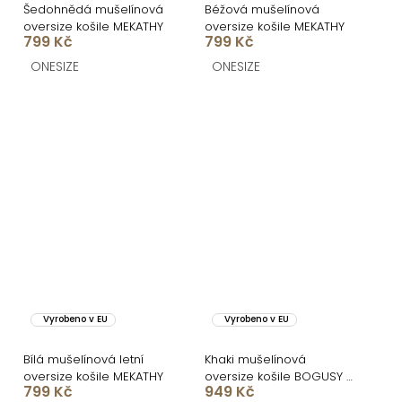
Šedohnědá mušelínová
Béžová mušelínová
oversize košile MEKATHY
oversize košile MEKATHY
799 Kč
799 Kč
ONESIZE
ONESIZE
Vyrobeno v EU
Vyrobeno v EU
Bílá mušelínová letní
Khaki mušelínová
oversize košile MEKATHY
oversize košile BOGUSY s
799 Kč
949 Kč
flitry