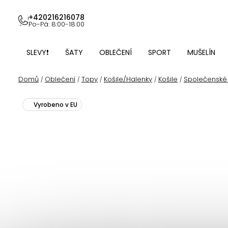
Přejít
na
+420216216078
Po-Pá: 8:00-18:00
obsah
SLEVY❗
ŠATY
OBLEČENÍ
SPORT
MUŠELÍN
Domů
Oblečení
Topy
Košile/Halenky
Košile
Společenské 
/
/
/
/
/
Vyrobeno v EU