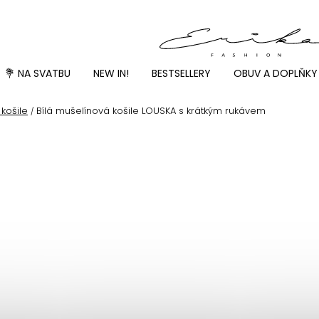
💐 NA SVATBU
NEW IN!
BESTSELLERY
OBUV A DOPLŇKY
košile
Bílá mušelínová košile LOUSKA s krátkým rukávem
/