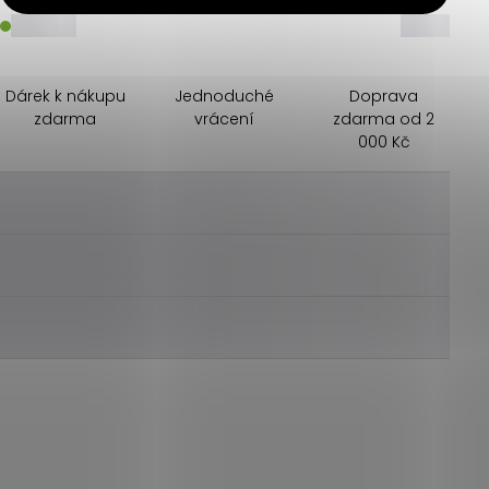
_____
_____
Dárek k nákupu
Jednoduché
Doprava
zdarma
vrácení
zdarma od 2
000 Kč
________
________
________