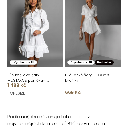
Vyrobeno v EU
Vyrobeno v EU
Bestseller
Bílé košilové šaty
Bílé lehké šaty FOGGY s
MUSTAFA s perličkami
knoflíky
1 499 Kč
95% bavlna
669 Kč
ONESIZE
O
v
Podle našeho názoru je tohle jedna z
l
nejvděčnějších kombinací. Bílá je symbolem
á