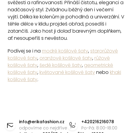
svěžesti a rafinovanosti. Přináší čistotu, eleganci a
d
nadčasový styl. Zvládnou běžný den i večerní
a
vyjití. Délka ke kolenům je pohodlná a univerzální. V
c
téhle délce v klidu projdeš obřad, posedíš i
í
zatančíš. Jako host ji dolaď barevným doplňkem,
p
ať nesoupeříš s nevěstou.
r
Podívej se i na
modré košilové šaty
,
starorůžové
v
košilové šaty
,
oranžové košilové šaty
,
růžové
k
košilové šaty
,
šedé košilové šaty
,
geometrické
y
košilové šaty
,
květované košilové šaty
nebo
khaki
v
košilové šaty
.
ý
p
i
s
Z
u
á
info
@
erikafashion.cz
+420216216078
p
odpovíme co nejdříve
Po-Pá: 8:00-18:00