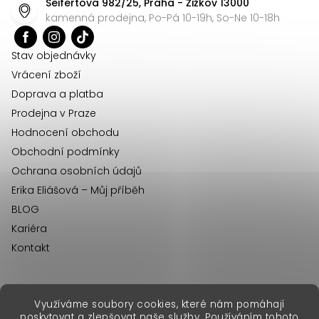
Seifertova 982/25, Praha - Žižkov 13000
a
kamenná prodejna, Po-Pá 10-19h, So-Ne 10-18h
t
í
Stav objednávky
Vrácení zboží
Doprava a platba
Prodejna v Praze
Hodnocení obchodu
Obchodní podmínky
Ochrana osobních údajů
Erika Eliášová – Můj příběh
BLOG
Kariéra
Kontakt
Využíváme soubory cookies, které nám pomáhají
erikafashion.sk
poskytovat a zlepšovat naše služby. Používáním tohoto