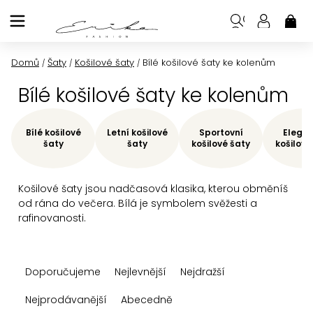
Přejít
na
NÁK
KOŠ
obsah
Domů
Šaty
Košilové šaty
Bílé košilové šaty ke kolenům
/
/
/
Bílé košilové šaty ke kolenům
Bílé košilové
Letní košilové
Sportovní
Elegan
šaty
šaty
košilové šaty
košilové
Košilové šaty jsou nadčasová klasika, kterou obměníš
od rána do večera. Bílá je symbolem svěžesti a
rafinovanosti.
Ř
Doporučujeme
Nejlevnější
Nejdražší
a
z
Nejprodávanější
Abecedně