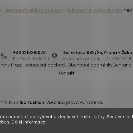
ty
,
geometrické košilové šaty
,
květované košilové šaty
ne
+420216216078
Seifertova 982/25, Praha - Žižko
Po-Pá: 8:00-18:00
kamenná prodejna, Po-Pá 10-19h,
jna v Praze
Hodnocení obchodu
Obchodní podmínky
Ochrana 
Kontakt
ht 2026
Erika Fashion
. Všechna práva vyhrazena.
nám pomáhají poskytovat a zlepšovat naše služby. Používáním
okies.
Další informace