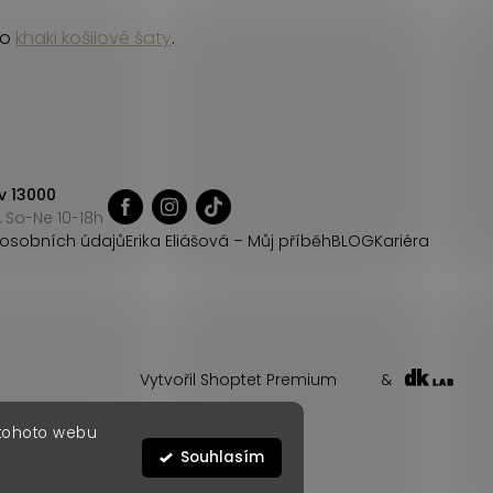
bo
khaki košilové šaty
.
v 13000
 So-Ne 10-18h
osobních údajů
Erika Eliášová – Můj příběh
BLOG
Kariéra
Vytvořil Shoptet Premium
&
 tohoto webu
Souhlasím