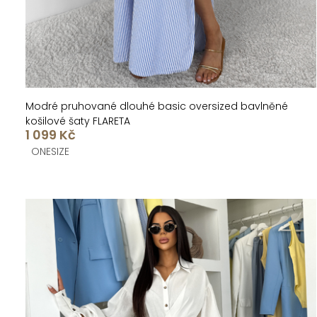
t
k
ů
t
ů
Modré pruhované dlouhé basic oversized bavlněné
košilové šaty FLARETA
1 099 Kč
ONESIZE