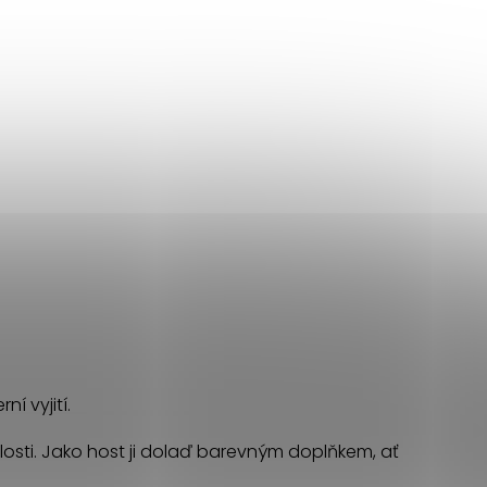
í vyjití.
losti. Jako host ji dolaď barevným doplňkem, ať