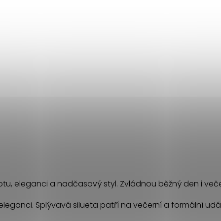
totu, eleganci a nadčasový styl. Zvládnou běžný den i večern
leganci. Splývavá silueta patří na večerní a formální udá