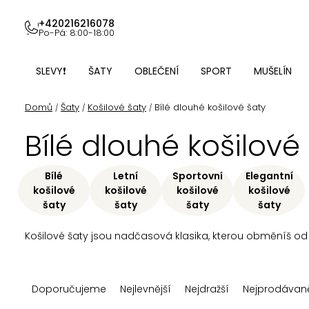
Přejít
na
+420216216078
Po-Pá: 8:00-18:00
obsah
SLEVY❗
ŠATY
OBLEČENÍ
SPORT
MUŠELÍN
Domů
Šaty
Košilové šaty
Bílé dlouhé košilové šaty
/
/
/
Bílé dlouhé košilové
Bílé
Letní
Sportovní
Elegantní
košilové
košilové
košilové
košilové
šaty
šaty
šaty
šaty
Košilové šaty jsou nadčasová klasika, kterou obměníš od 
Ř
Doporučujeme
Nejlevnější
Nejdražší
Nejprodávaně
a