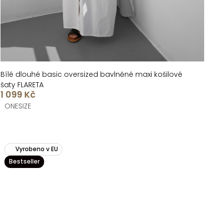
Bílé dlouhé basic oversized bavlněné maxi košilové
šaty FLARETA
1 099 Kč
ONESIZE
Vyrobeno v EU
Bestseller