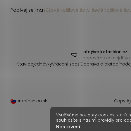
d
Podívej se i na
růžové košilové šaty
,
šedé košilové ša
a
c
í
Z
p
á
info
@
erikafashion.cz
r
odpovíme co nejdříve
p
Stav objednávky
Vrácení zboží
Doprava a platba
Prode
v
k
a
y
t
v
í
erikafashion.sk
Copyrig
ý
Využíváme soubory cookies, které 
p
souhlasíte s našimi pravidly pro co
Nastavení
i