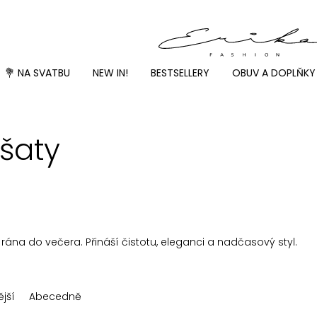
💐 NA SVATBU
NEW IN!
BESTSELLERY
OBUV A DOPLŇKY
 šaty
rána do večera. Přináší čistotu, eleganci a nadčasový styl.
jší
Abecedně