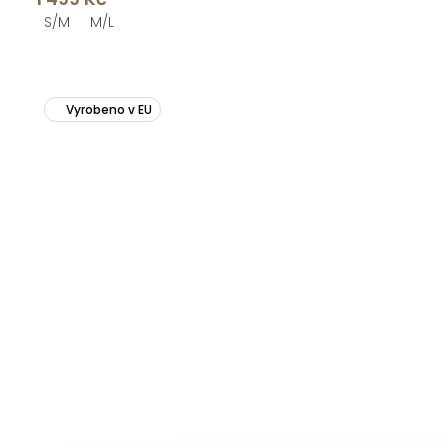
S/M
M/L
Vyrobeno v EU