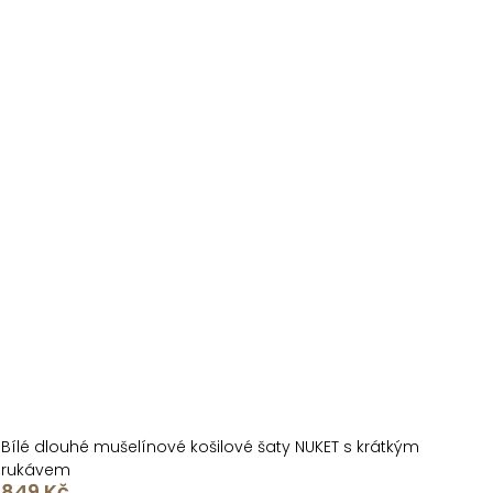
Bílé dlouhé mušelínové košilové šaty NUKET s krátkým
rukávem
849 Kč