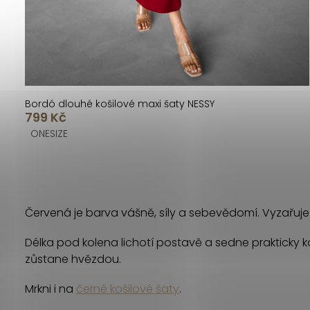
t
k
ů
t
ů
Bordó dlouhé košilové maxi šaty NESSY
799 Kč
ONESIZE
O
v
Červená je barva vášně, síly a sebevědomí. Vyzařuje
l
Délka pod kolena lichotí postavě a sedne prakticky 
á
zůstane hvězdou.
d
Mrkni i na
černé košilové šaty
.
a