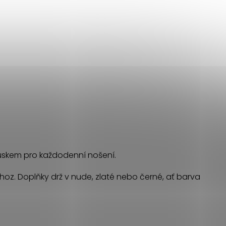
ouskem pro každodenní nošení.
oz. Doplňky drž v nude, zlaté nebo černé, ať barva