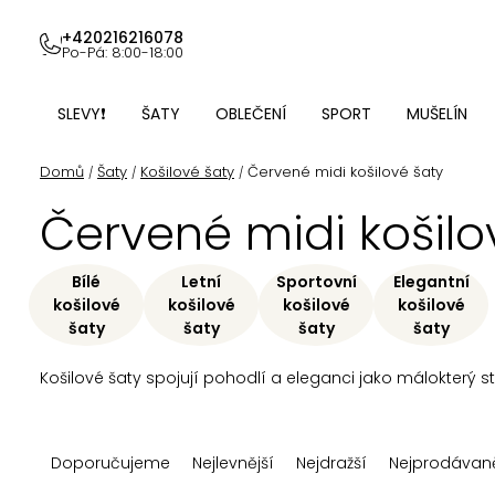
Přejít
na
+420216216078
Po-Pá: 8:00-18:00
obsah
SLEVY❗
ŠATY
OBLEČENÍ
SPORT
MUŠELÍN
Domů
Šaty
Košilové šaty
Červené midi košilové šaty
/
/
/
Červené midi košilo
Bílé
Letní
Sportovní
Elegantní
košilové
košilové
košilové
košilové
šaty
šaty
šaty
šaty
Košilové šaty spojují pohodlí a eleganci jako málokterý stř
Ř
Doporučujeme
Nejlevnější
Nejdražší
Nejprodávaně
a