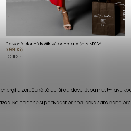
Červené dlouhé košilové pohodlné šaty NESSY
799 Kč
ONESIZE
 energii a zaručeně tě odliší od davu. Jsou must-have k
každé. Na chladnější podvečer přihoď lehké sako nebo přeh