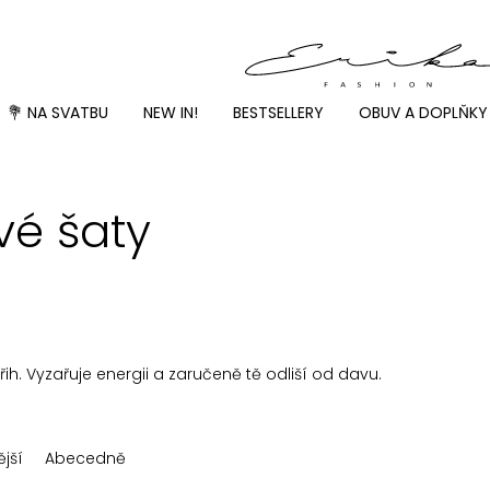
💐 NA SVATBU
NEW IN!
BESTSELLERY
OBUV A DOPLŇKY
vé šaty
ih. Vyzařuje energii a zaručeně tě odliší od davu.
jší
Abecedně