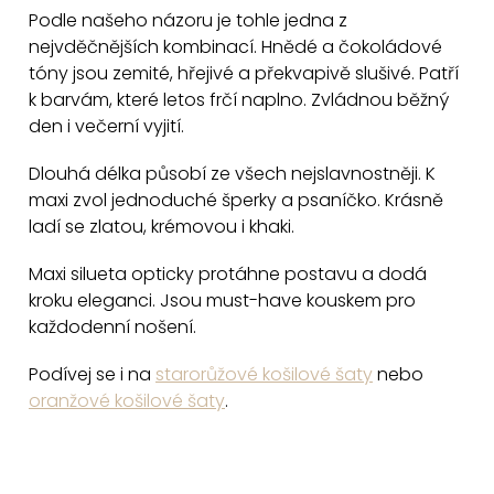
v
Podle našeho názoru je tohle jedna z
l
nejvděčnějších kombinací. Hnědé a čokoládové
á
tóny jsou zemité, hřejivé a překvapivě slušivé. Patří
d
k barvám, které letos frčí naplno. Zvládnou běžný
a
den i večerní vyjití.
c
Dlouhá délka působí ze všech nejslavnostněji. K
í
maxi zvol jednoduché šperky a psaníčko. Krásně
p
ladí se zlatou, krémovou i khaki.
r
v
Maxi silueta opticky protáhne postavu a dodá
k
kroku eleganci. Jsou must-have kouskem pro
y
každodenní nošení.
v
Podívej se i na
starorůžové košilové šaty
nebo
ý
oranžové košilové šaty
.
p
i
s
u