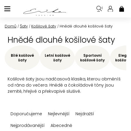
Přejít
na
NÁK
KOŠ
obsah
Domů
Šaty
Košilové šaty
Hnědé dlouhé košilové šaty
/
/
/
Hnědé dlouhé košilové šaty
Bílé košilové
Letní košilové
Sportovní
Elegan
šaty
šaty
košilové šaty
košilové
Košilové šaty jsou nadčasová klasika, kterou obměníš
od rána do večera. Hnědé a čokoládové tóny jsou
zemité, hřejivé a překvapivě slušivé.
Ř
Doporučujeme
Nejlevnější
Nejdražší
a
z
Nejprodávanější
Abecedně