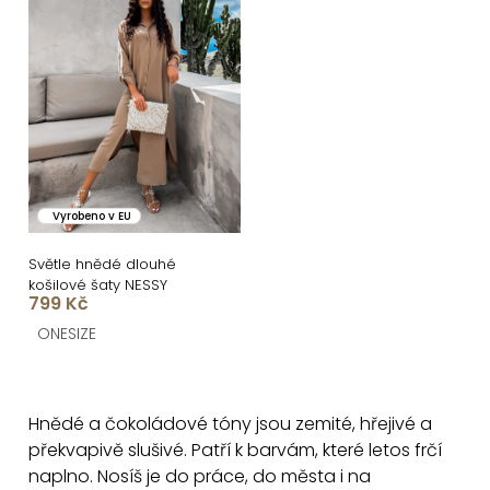
Vyrobeno v EU
Světle hnědé dlouhé
košilové šaty NESSY
799 Kč
ONESIZE
O
v
Hnědé a čokoládové tóny jsou zemité, hřejivé a
l
překvapivě slušivé. Patří k barvám, které letos frčí
á
naplno. Nosíš je do práce, do města i na