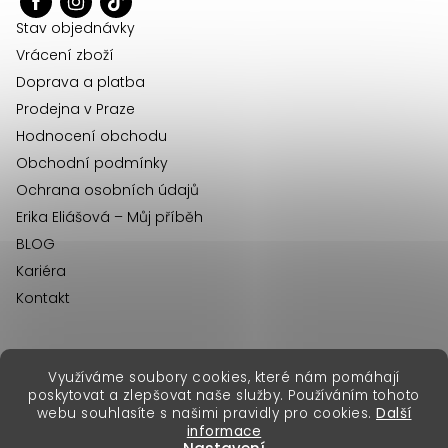
t
í
Stav objednávky
Vrácení zboží
Doprava a platba
Prodejna v Praze
Hodnocení obchodu
Obchodní podmínky
Ochrana osobních údajů
Erika Eliášová – Můj příběh
BLOG
Kariéra
Kontakt
Využíváme soubory cookies, které nám pomáhají
erikafashion.sk
poskytovat a zlepšovat naše služby. Používáním tohoto
Copyright 2026
Erika Fashion
. Všechna práva vyhrazena.
webu souhlasíte s našimi pravidly pro cookies.
Další
Vytvořil Shoptet Premium
&
informace