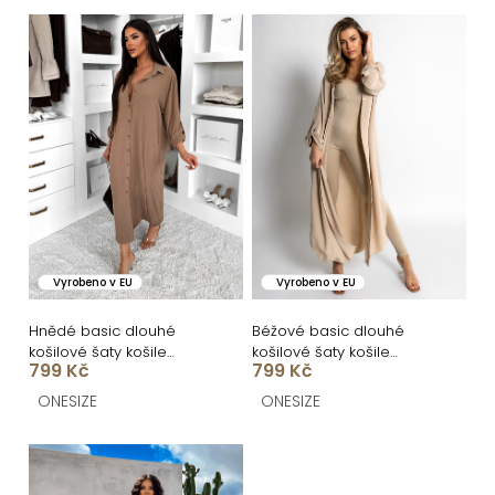
n
V
í
ý
p
p
r
i
o
s
d
p
u
r
k
o
Vyrobeno v EU
Vyrobeno v EU
t
d
ů
u
Hnědé basic dlouhé
Béžové basic dlouhé
košilové šaty košile
košilové šaty košile
k
799 Kč
799 Kč
NESSY
NESSY
t
ONESIZE
ONESIZE
ů