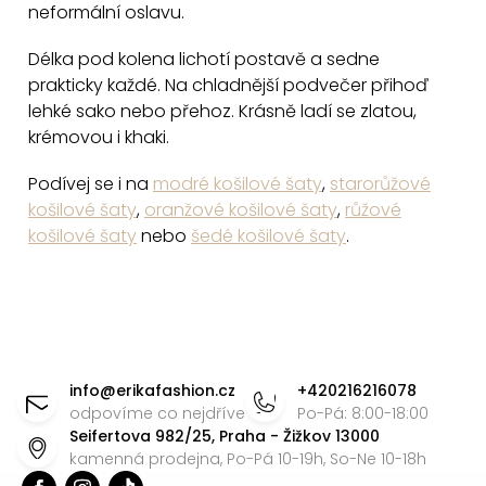
d
neformální oslavu.
a
c
Délka pod kolena lichotí postavě a sedne
prakticky každé. Na chladnější podvečer přihoď
í
lehké sako nebo přehoz. Krásně ladí se zlatou,
p
krémovou i khaki.
r
v
Podívej se i na
modré košilové šaty
,
starorůžové
k
košilové šaty
,
oranžové košilové šaty
,
růžové
y
košilové šaty
nebo
šedé košilové šaty
.
v
ý
p
i
Z
s
á
info
@
erikafashion.cz
+420216216078
u
p
odpovíme co nejdříve
Po-Pá: 8:00-18:00
Seifertova 982/25, Praha - Žižkov 13000
a
kamenná prodejna, Po-Pá 10-19h, So-Ne 10-18h