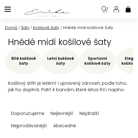
Přejít
na
NÁK
KOŠ
obsah
Domů
Šaty
Košilové šaty
Hnědé midi košilové šaty
/
/
/
Hnědé midi košilové šaty
Bílé košilové
Letní košilové
Sportovní
Elegan
šaty
šaty
košilové šaty
košilové
Košilový střih je ležérní i upravený zároveň, podle toho,
jak ho doplníš. Patří k barvám, které letos frčí naplno.
Ř
Doporučujeme
Nejlevnější
Nejdražší
a
z
Nejprodávanější
Abecedně
e