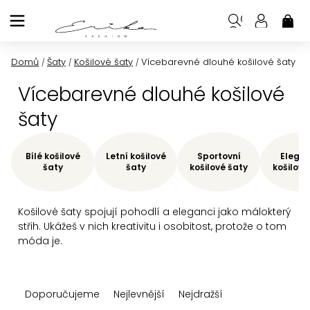
Přejít
na
NÁK
KOŠ
obsah
Domů
Šaty
Košilové šaty
Vícebarevné dlouhé košilové šaty
/
/
/
Vícebarevné dlouhé košilové
šaty
Bílé košilové
Letní košilové
Sportovní
Elegan
šaty
šaty
košilové šaty
košilové
Košilové šaty spojují pohodlí a eleganci jako málokterý
střih. Ukážeš v nich kreativitu i osobitost, protože o tom
móda je.
Ř
Doporučujeme
Nejlevnější
Nejdražší
a