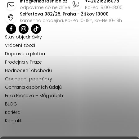
info
@
erikafashion.cz
+420216216078
s
p
odpovíme co nejdříve
Po-Pá: 8:00-18:00
u
Seifertova 982/25, Praha - Žižkov 13000
a
kamenná prodejna, Po-Pá 10-19h, So-Ne 10-18h
t
í
Stav objednávky
Vrácení zboží
Doprava a platba
Prodejna v Praze
Hodnocení obchodu
Obchodní podmínky
Ochrana osobních údajů
Erika Eliášová – Můj příběh
BLOG
Kariéra
Kontakt