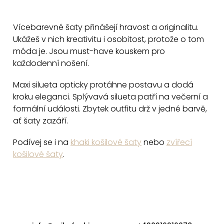
ů
O
v
Vícebarevné šaty přinášejí hravost a originalitu.
l
Ukážeš v nich kreativitu i osobitost, protože o tom
á
móda je. Jsou must-have kouskem pro
d
každodenní nošení.
a
c
Maxi silueta opticky protáhne postavu a dodá
kroku eleganci. Splývavá silueta patří na večerní a
í
formální události. Zbytek outfitu drž v jedné barvě,
p
ať šaty zazáří.
r
v
Podívej se i na
khaki košilové šaty
nebo
zvířecí
k
košilové šaty
.
y
v
ý
p
Z
i
á