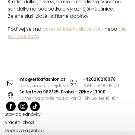
a
Krátká délka je svěží, hravá a mladistvá. Vsaď na
c
sandálky na podpatku a výraznější náušnice.
Zelené sluší zlaté i stříbrné doplňky.
í
p
Podívej se i na
geometrické košilové šaty
nebo
bílé
r
košilové šaty
.
v
k
y
v
Z
ý
á
p
info
@
erikafashion.cz
+420216216078
p
odpovíme co nejdříve
Po-Pá: 8:00-18:00
i
Seifertova 982/25, Praha - Žižkov 13000
s
a
kamenná prodejna, Po-Pá 10-19h, So-Ne 10-18h
u
t
í
Stav objednávky
Vrácení zboží
Doprava a platba