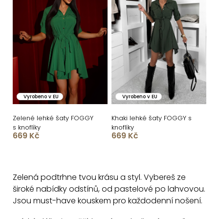
Vyrobeno v EU
Vyrobeno v EU
Zelené lehké šaty FOGGY
Khaki lehké šaty FOGGY s
s knoflíky
knoflíky
669 Kč
669 Kč
O
v
Zelená podtrhne tvou krásu a styl. Vybereš ze
l
široké nabídky odstínů, od pastelové po lahvovou.
á
Jsou must-have kouskem pro každodenní nošení.
d