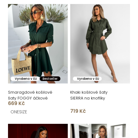
n
V
í
ý
p
p
r
i
o
s
d
p
u
r
k
o
Vyrobeno v EU
Bestseller
Vyrobeno v EU
t
d
ů
u
Smaragdové košilové
Khaki košilové šaty
šaty FOGGY áčkové
SIERRA na knoflíky
k
669 Kč
719 Kč
t
ONESIZE
ů