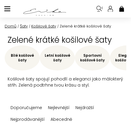
Přejít
na
NÁK
KOŠ
obsah
Domů
Šaty
Košilové šaty
Zelené krátké košilové šaty
/
/
/
Zelené krátké košilové šaty
Bílé košilové
Letní košilové
Sportovní
Elegan
šaty
šaty
košilové šaty
košilové
Košilové šaty spojují pohodlí a eleganci jako málokterý
střih. Zelená podtrhne tvou krásu a styl.
Ř
Doporučujeme
Nejlevnější
Nejdražší
a
z
Nejprodávanější
Abecedně
e