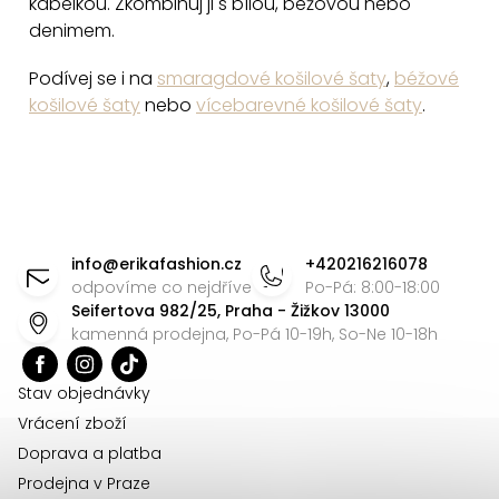
kabelkou. Zkombinuj ji s bílou, béžovou nebo
denimem.
Podívej se i na
smaragdové košilové šaty
,
béžové
košilové šaty
nebo
vícebarevné košilové šaty
.
Z
á
info
@
erikafashion.cz
+420216216078
p
odpovíme co nejdříve
Po-Pá: 8:00-18:00
Seifertova 982/25, Praha - Žižkov 13000
a
kamenná prodejna, Po-Pá 10-19h, So-Ne 10-18h
t
í
Stav objednávky
Vrácení zboží
Doprava a platba
Prodejna v Praze