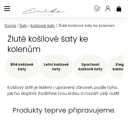
Přejít
na
NÁK
KOŠ
obsah
Domů
Šaty
Košilové šaty
Žluté košilové šaty ke kolenům
/
/
/
Žluté košilové šaty ke
kolenům
Bílé košilové
Letní košilové
Sportovní
Elegan
šaty
šaty
košilové šaty
košilové
Košilový střih je ležérní i upravený zároveň, podle toho,
jak ho doplníš. Podtrhne tvou krásu a rozzáří celý outfit.
Produkty teprve připravujeme.