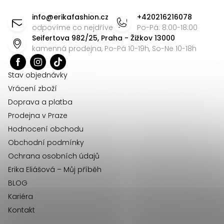
d
á
info
@
erikafashion.cz
+420216216078
a
p
odpovíme co nejdříve
Po-Pá: 8:00-18:00
c
Seifertova 982/25, Praha - Žižkov 13000
a
í
kamenná prodejna, Po-Pá 10-19h, So-Ne 10-18h
t
p
r
í
Stav objednávky
v
Vrácení zboží
k
Doprava a platba
y
Prodejna v Praze
v
Hodnocení obchodu
ý
Obchodní podmínky
p
Ochrana osobních údajů
i
Erika Eliášová – Můj příběh
s
BLOG
u
Kariéra
Kontakt