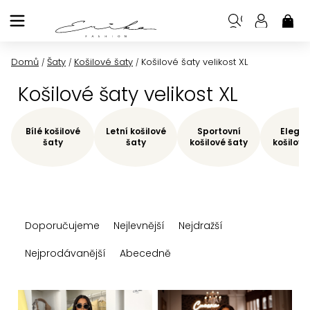
Přejít
na
NÁK
KOŠ
obsah
Domů
Šaty
Košilové šaty
Košilové šaty velikost XL
/
/
/
Košilové šaty velikost XL
Bílé košilové
Letní košilové
Sportovní
Elegan
šaty
šaty
košilové šaty
košilové
Ř
Doporučujeme
Nejlevnější
Nejdražší
a
z
Nejprodávanější
Abecedně
e
n
V