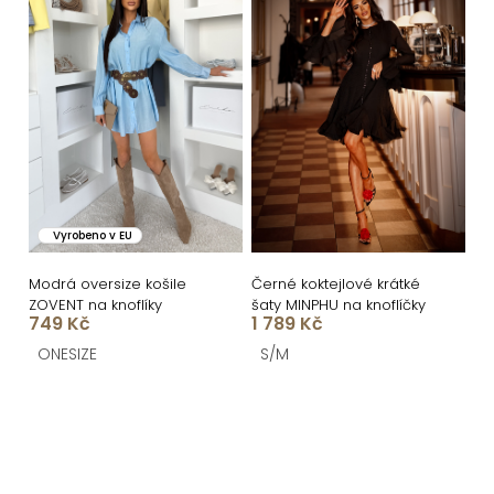
í
ý
p
p
r
i
o
s
d
p
u
r
k
o
Vyrobeno v EU
t
d
ů
u
Modrá oversize košile
Černé koktejlové krátké
ZOVENT na knoflíky
šaty MINPHU na knoflíčky
k
749 Kč
1 789 Kč
t
ONESIZE
S/M
ů
O
v
l
á
Z